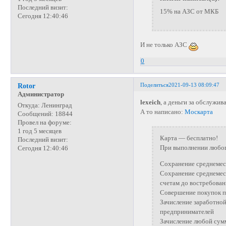
Последний визит:
15% на АЗС от МКБ
Сегодня 12:40:46
И не только АЗС
0
Поделиться
2021-09-13 08:09:47
Rotor
Администратор
lexeich
, а деньги за обслужив
Откуда:
Ленинград
А то написано:
Москарта
Сообщений:
18844
Провел на форуме:
1 год 5 месяцев
Карта — бесплатно!
Последний визит:
При выполнении любог
Сегодня 12:40:46
Сохранение среднемеся
Сохранение среднемеся
счетам до востребован
Совершение покупок по
Зачисление заработной
предпринимателей
Зачисление любой сум