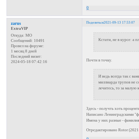
0
Поделиться
2021-09-13 17:53:07
zarus
ExtraVIP
Откуда:
МО
Кстати, не в курсе: а
Сообщений:
10491
Провел на форуме:
1 месяц 8 дней
Последний визит:
Почти в точку.
2024-05-18 07:42:16
И ведь всегда так с ва
миллиарда трупов не со
лечитесь, то за малую
Здесь - получть хоть процент
Написано Ленинградскими "ф
Имена у них разные - фамилия
Отредактировано Rotor (2021