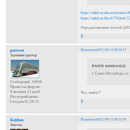
https://mkb.ru/about/promos/
https://mkb.ru/file/b77f1be6
Отредактировано lexeich (202
0
Поделиться
2021-09-11 00:14:17
parovoz
Администратор
lexeich написал(а):
г. Санкт-Петербург, ул
Сообщений:
10938
Провел на форуме:
8 месяцев 13 дней
Что, млять?!
Последний визит:
0
Сегодня 01:29:15
Поделиться
2021-09-11 00:53:39
Koldun
Знаток