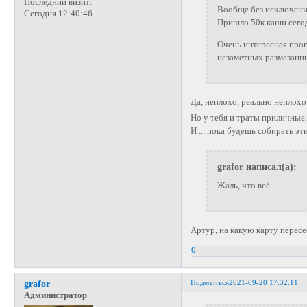
Последний визит:
Вообще без исключений
Сегодня 12:40:46
Пришло 50к каши сего
Очень интересная прог
незаметных размазанны
Да, неплохо, реально неплох
Но у тебя и траты приличные,
И ... пока будешь собирать эт
grafor написал(а):
Жаль, что всё…
Артур, на какую карту перес
0
Поделиться
2021-09-20 17:32:11
grafor
Администратор