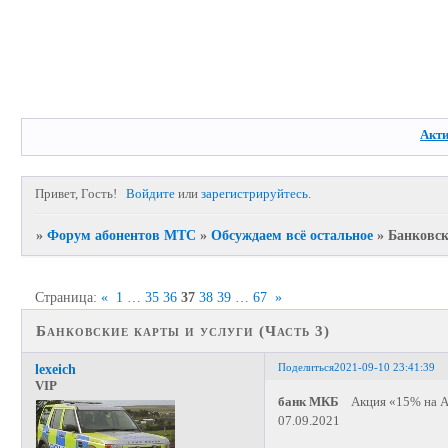
Акт
Привет, Гость!
Войдите
или
зарегистрируйтесь
.
»
Форум абонентов МТС
»
Обсуждаем всё остальное
»
Банковск
Страница:
«
1
…
35
36
37
38
39
…
67
»
Банковские карты и услуги (Часть 3)
Поделиться
2021-09-10 23:41:39
lexeich
VIP
банк МКБ
Акция «15% на АЗ
07.09.2021