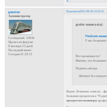
0
Поделиться
2021-09-20 14:32:25
parovoz
Администратор
grafor написал(а):
Vitalymts напис
Сообщений:
10938
У нас большинст
Провел на форуме:
8 месяцев 13 дней
Последний визит:
Сегодня 01:29:15
Вот насмешил-то!
Именно, что большинст
Подпись автора
Абонент без операторо
Верно. И именно этим по... ф
большим процентом и "N дней 
просрут все полимеры
профук