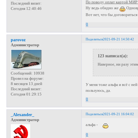
По поводу оплат картой МИР 
Последний визит:
Ну ведь обидно же
Одновр
Сегодня 12:40:46
Вот нет, что бы договоритьс
0
Поделиться
2021-09-21 14:50:42
parovoz
Администратор
123 написал(а):
Наверное, ни разу этим
Сообщений:
10938
Провел на форуме:
8 месяцев 13 дней
У меня тоже альфа и всё с не
Последний визит:
пользуюсь, да.
Сегодня 01:29:15
0
Поделиться
2021-09-21 16:04:02
_Alexander_
Администратор
альфа -
0