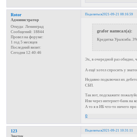
Поделиться
2021-09-21 08:16:59
Rotor
Администратор
Откуда:
Ленинград
grafor написал(а):
Сообщений:
18844
Провел на форуме:
Кредитка Уралсиба. 3% 
1 год 5 месяцев
Последний визит:
Сегодня 12:40:46
Эх, в очередной раз обидно,
А ещё хотел спросить у знат
Недавно подключил их дебето
СБП.
Так вот, подскажите пожалуйс
Или через интернет-банк на 
А то я в ИБ что-то ничего про
0
Поделиться
2021-09-21 10:31:11
123
Знаток