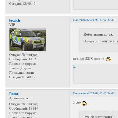
Сегодня 12:40:46
Поделиться
2021-09-11 02:43:33
lexeich
VIP
Rotor написал(а):
Оплата сотовой связи
Откуда:
Ленинград
нет...но ЖКХ входит
Сообщений:
1452
Провел на форуме:
0
1 месяц 6 дней
Последний визит:
Сегодня 01:40:17
Поделиться
2021-09-11 07:34:03
Rotor
Администратор
Ясно
Откуда:
Ленинград
Сообщений:
18844
Провел на форуме:
lexeich написал(а):
1 год 5 месяцев