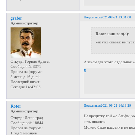
Поделиться
2021-09-21 13:31:08
grafor
Администратор
Rotor написал(а):
как уже сказал: выпус
Откуда:
Горная Адыгея
А зачем для этого отдельная к
Сообщений:
3371
0
Провел на форуме:
3 месяца 16 дней
Последний визит:
Сегодня 14:42:06
Поделиться
2021-09-21 14:19:29
Rotor
Администратор
На кредитку той же Альфы, к
Откуда:
Ленинград
есть нюансы.
Сообщений:
18844
Можно было пластик и не полу
Провел на форуме:
1 год 5 месяцев