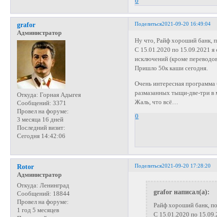
0
Поделиться
2021-09-20 16:49:04
grafor
Администратор
Ну что, Райф хороший банк, п
С 15.01.2020 по 15.09.2021 
исключений (кроме переводов 
Пришло 50к каши сегодня.
Очень интересная программа 
размазанных тыщи-две-три в 
Откуда:
Горная Адыгея
Жаль, что всё…
Сообщений:
3371
Провел на форуме:
0
3 месяца 16 дней
Последний визит:
Сегодня 14:42:06
Поделиться
2021-09-20 17:28:20
Rotor
Администратор
Откуда:
Ленинград
grafor написал(а):
Сообщений:
18844
Провел на форуме:
Райф хороший банк, по
1 год 5 месяцев
С 15.01.2020 по 15.09.