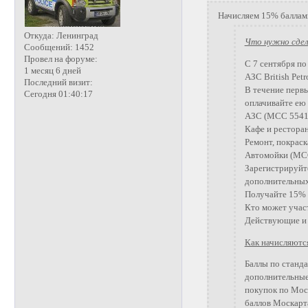
Начисляем 15% баллами
Откуда:
Ленинград
Что нужно сде
Сообщений:
1452
Провел на форуме:
С 7 сентября п
1 месяц 6 дней
АЗС British Pet
Последний визит:
В течение перв
Сегодня 01:40:17
оплачивайте ею 
АЗС (MCC 5541,
Кафе и ресторан
Ремонт, покраск
Автомойки (MC
Зарегистрируйт
дополнительных
Получайте 15% 
Кто может участ
Действующие и н
Как начисляютс
Баллы по станд
дополнительные
покупок по Моск
баллов Москарт