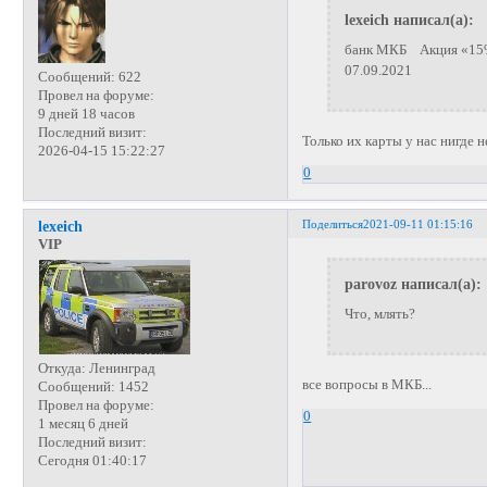
lexeich написал(а):
банк МКБ Акция «15% 
07.09.2021
Сообщений:
622
Провел на форуме:
9 дней 18 часов
Последний визит:
Только их карты у нас нигде н
2026-04-15 15:22:27
0
Поделиться
2021-09-11 01:15:16
lexeich
VIP
parovoz написал(а):
Что, млять?
Откуда:
Ленинград
все вопросы в МКБ...
Сообщений:
1452
Провел на форуме:
0
1 месяц 6 дней
Последний визит:
Сегодня 01:40:17