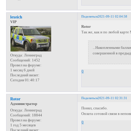
Поделиться
2021-09-11 02:04:58
lexeich
VIP
Rotor
Так же, как и по любой карте
...Накопленными балла
совершенной в предыду
Откуда:
Ленинград
Сообщений:
1452
Провел на форуме:
1 месяц 6 дней
0
Последний визит:
Сегодня 01:40:17
Поделиться
2021-09-11 02:31:31
Rotor
Администратор
Понял, спасибо.
Откуда:
Ленинград
Оплата сотовой связи в неп
Сообщений:
18844
Провел на форуме:
0
1 год 5 месяцев
Последний визит: