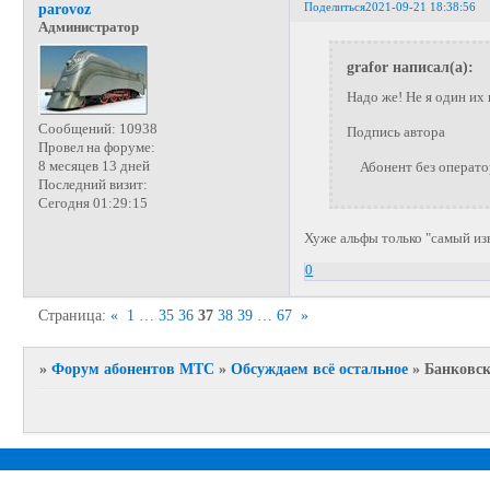
Поделиться
2021-09-21 18:38:56
parovoz
Администратор
grafor написал(а):
Надо же! Не я один их
Сообщений:
10938
Подпись автора
Провел на форуме:
8 месяцев 13 дней
Абонент без операторо
Последний визит:
Сегодня 01:29:15
Хуже альфы только "самый из
0
Страница:
«
1
…
35
36
37
38
39
…
67
»
»
Форум абонентов МТС
»
Обсуждаем всё остальное
»
Банковск