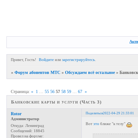
Акт
Привет, Гость!
Войдите
или
зарегистрируйтесь
.
»
Форум абонентов МТС
»
Обсуждаем всё остальное
»
Банковск
Страница:
«
1
…
55
56
57
58
59
…
67
»
Банковские карты и услуги (Часть 3)
Поделиться
2022-04-29 21:33:01
Rotor
Администратор
Вот
это
ближе "к телу"
Откуда:
Ленинград
Сообщений:
18845
Провел на форуме: