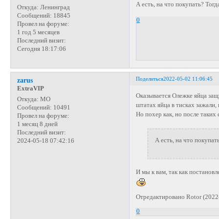
А есть, на что покупать? Тог
Откуда:
Ленинград
Сообщений:
18845
0
Провел на форуме:
1 год 5 месяцев
Последний визит:
Сегодня 18:17:06
Поделиться
2022-05-02 11:06:45
zarus
ExtraVIP
Оказывается Олежке яйца защи
Откуда:
МО
штатах яйца в тисках зажали, 
Сообщений:
10491
Но похер как, но после таких 
Провел на форуме:
1 месяц 8 дней
Последний визит:
А есть, на что покупат
2024-05-18 07:42:16
И мы к вам, так как постанов
Отредактировано Rotor (2022
0