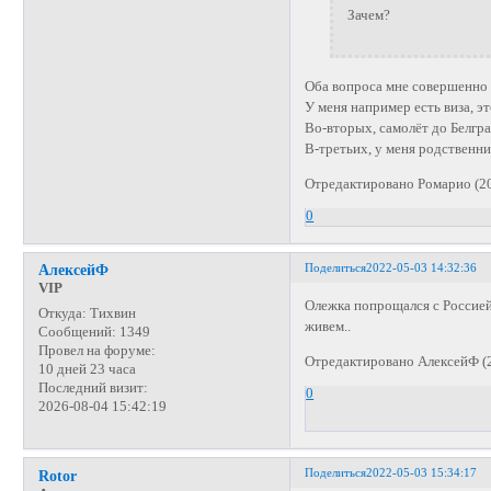
Зачем?
Оба вопроса мне совершенно
У меня например есть виза, эт
Во-вторых, самолёт до Белгра
В-третьих, у меня родственни
Отредактировано Ромарио (20
0
Поделиться
2022-05-03 14:32:36
АлексейФ
VIP
Олежка попрощался с Россией
Откуда:
Тихвин
живем..
Сообщений:
1349
Провел на форуме:
Отредактировано АлексейФ (2
10 дней 23 часа
Последний визит:
0
2026-08-04 15:42:19
Поделиться
2022-05-03 15:34:17
Rotor