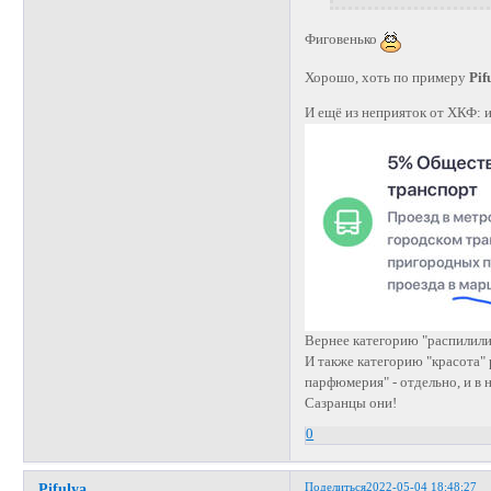
Фиговенько
Хорошо, хоть по примеру
Pif
И ещё из неприяток от ХКФ: 
Вернее категорию "распилили"
И также категорию "красота" р
парфюмерия" - отдельно, и в н
Сазранцы они!
0
Поделиться
2022-05-04 18:48:27
Pifulya