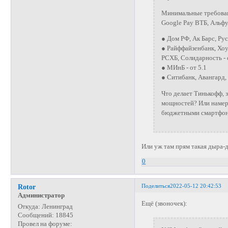
Минимальные требован
Google Pay ВТБ, Альфу
● Дом РФ, Ак Барс, Рус
● Райффайзенбанк, Хоу
РСХБ, Солидарность - 
● МИнБ - от 5.1
● Ситибанк, Авангард, 
Что делает Тинькофф, 
мощностей? Или намере
бюджетными смартфо
Или уж там прям такая дыра-
0
Поделиться
2022-05-12 20:42:53
Rotor
Администратор
Ещё (звоночек):
Откуда:
Ленинград
Сообщений:
18845
Провел на форуме: