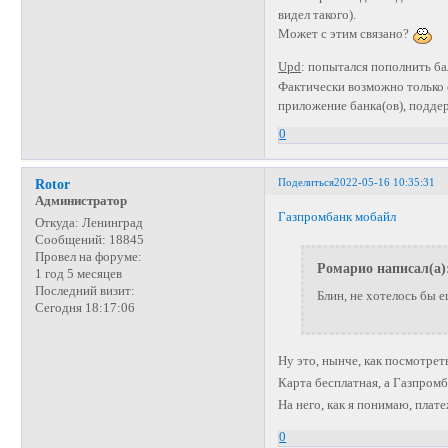
видел такого).
Может с этим связано?
Upd
: попытался пополнить ба
Фактически возможно только 
приложение банка(ов), подд
0
Поделиться
2022-05-16 10:35:31
Rotor
Администратор
Газпромбанк мобайл
Откуда:
Ленинград
Сообщений:
18845
Провел на форуме:
Ромарио написал(а)
1 год 5 месяцев
Последний визит:
Блин, не хотелось бы е
Сегодня 18:17:06
Ну это, нынче, как посмотре
Карта бесплатная, а Газпром
На него, как я понимаю, плате
0