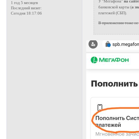
У "Мегафона"
на сайте
1 год 5 месяцев
банковской карты (
а з
Последний визит:
платежей (СБП).
Сегодня 18:17:06
В приложении тоже не 