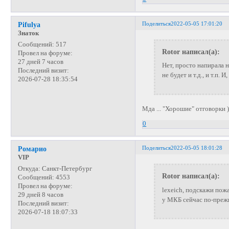
Поделиться
2022-05-05 17:01:20
Pifulya
Знаток
Сообщений:
517
Rotor написал(а):
Провел на форуме:
27 дней 7 часов
Нет, просто напирала н
Последний визит:
не будет и т.д., и т.п.
2026-07-28 18:35:54
Мда ... "Хорошие" отговорки )
0
Поделиться
2022-05-05 18:01:28
Ромарио
VIP
Откуда:
Санкт-Петербург
Rotor написал(а):
Сообщений:
4553
Провел на форуме:
lexeich, подскажи пож
29 дней 8 часов
у МКБ сейчас по-преж
Последний визит:
2026-07-18 18:07:33