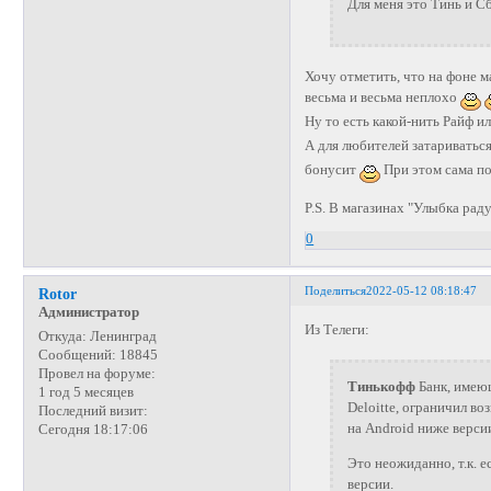
Для меня это Тинь и С
Хочу отметить, что на фоне 
весьма и весьма неплохо
Ну то есть какой-нить Райф и
А для любителей затариватьс
бонусит
При этом сама по
P.S. В магазинах "Улыбка ра
0
Поделиться
2022-05-12 08:18:47
Rotor
Администратор
Из Телеги:
Откуда:
Ленинград
Сообщений:
18845
Провел на форуме:
Тинькофф
Банк, имею
1 год 5 месяцев
Deloitte, ограничил в
Последний визит:
на Android ниже версии
Сегодня 18:17:06
Это неожиданно, т.к. 
версии.