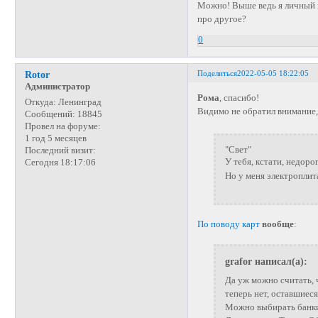
Можно! Выше ведь я личный
про другое?
0
Поделиться
2022-05-05 18:22:05
Rotor
Администратор
Рома
, спасибо!
Откуда:
Ленинград
Видимо не обратил внимание, 
Сообщений:
18845
Провел на форуме:
1 год 5 месяцев
"Свет"
Последний визит:
У тебя, кстати, недоро
Сегодня 18:17:06
Но у меня электропли
По поводу карт
вообще
:
grafor написал(а):
Да уж можно считать, 
теперь нет, оставшиес
Можно выбирать банки