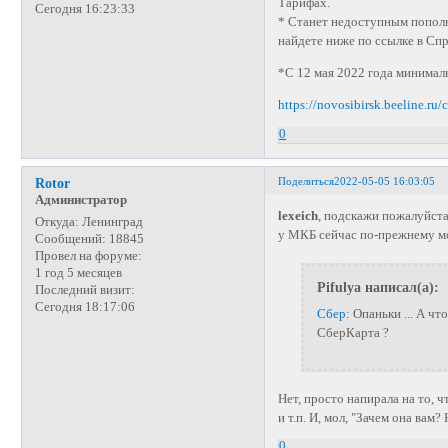
Тарифах.
Сегодня 16:23:33
* Станет недоступным пополн
найдете ниже по ссылке в Сп
*
С 12 мая 2022 года минималь
https://novosibirsk.beeline.ru
0
Поделиться
2022-05-05 16:03:05
Rotor
Администратор
lexeich
, подскажи пожалуйста
Откуда:
Ленинград
у МКБ сейчас по-прежнему 
Сообщений:
18845
Провел на форуме:
1 год 5 месяцев
Pifulya написал(а):
Последний визит:
Сегодня 18:17:06
Сбер
: Опаньки ... А ч
СберКарта ?
Нет, просто напирала на то, ч
и т.п. И, мол, "Зачем она вам
0