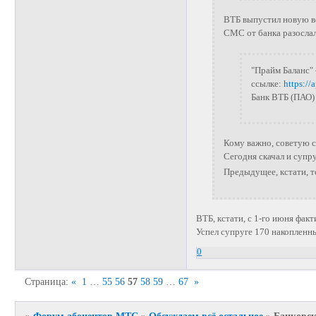
ВТБ выпустил новую ве
СМС от банка разослал
"Прайм Баланс" 
ссылке:
https:/
Банк ВТБ (ПАО)
Кому важно, советую ск
Сегодня скачал и супр
Предыдущее, кстати, то
ВТБ, кстати, с 1-го июня фак
Успел супруге 170 накопленны
0
Страница:
«
1
…
55
56
57
58
59
…
67
»
»
Форум абонентов МТС
»
Обсуждаем всё остальное
»
Банковск