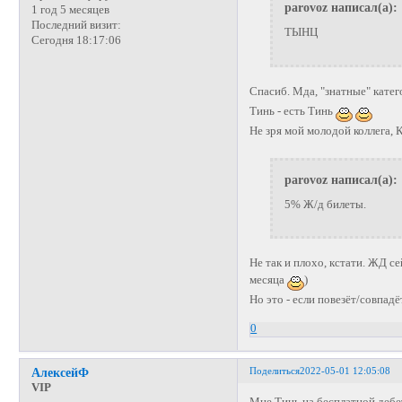
parovoz написал(а):
1 год 5 месяцев
Последний визит:
ТЫНЦ
Сегодня 18:17:06
Спасиб. Мда, "знатные" кате
Тинь - есть Тинь
Не зря мой молодой коллега, 
parovoz написал(а):
5% Ж/д билеты.
Не так и плохо, кстати. ЖД с
месяца
)
Но это - если повезёт/совпад
0
Поделиться
2022-05-01 12:05:08
АлексейФ
VIP