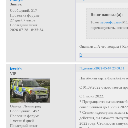
Знаток
Сообщений:
517
Rotor написал(а):
Провел на форуме:
27 дней 7 часов
Тоже
переоформил
MC
Последний визит:
перевыпускать, всячес
2026-07-28 18:35:54
Опаньки ... А что вещала ? К
0
Поделиться
2022-05-04 23:08:01
lexeich
VIP
Платёжная карта
билайн
(не 
С 01.09.2022 отключается пр
С 1 июня 2022:
* Прекращается начисление б
Откуда:
Ленинград
совершенным до 1 июня 2022 
Сообщений:
1452
* Станет недоступна замена к
Провел на форуме:
действия, вы сможете выпуст
1 месяц 6 дней
2022 года. Стоимость выпуска
Последний визит: