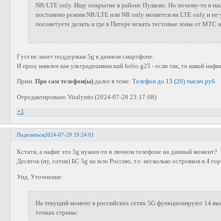
NR/LTE only. Ищу покрытие в районе Пулково. Но почему-то в н
постоянно режим NR/LTE или NR only меняется на LTE only и не у
посоветуете делать и где в Питере искать тестовые зоны от МТС
Гугл не знает поддержки 5g в данном смартфоне.
И проц заявлен как ультрадешманский helio g25 - если так, то какой нафиг
Прим.
Про сам телефон(ы)
далее в теме:
Телефон до 15 (20) тысяч руб.
Отредактировано Vitalymts (2024-07-28 23:17:08)
+1
Поделиться
2024-07-29 19:24:01
Кстати, а нафиг это 5g нужно-то в личном телефоне на данный момент?
Десяток (ну, сотня) БС 5g на всю Россию, т.е. несколько островков в 4 го
Упд. Уточнение:
На текущий момент в российских сетях 5G функционируют 14 вы
точках страны: