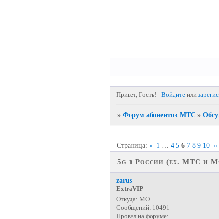
Привет, Гость!
Войдите
или
зареги
»
Форум абонентов МТС
»
Обсу
Страница:
«
1
…
4
5
6
7
8
9
10
»
5g в России (ех. МТС и М
zarus
ExtraVIP
Откуда:
МО
Сообщений:
10491
Провел на форуме: