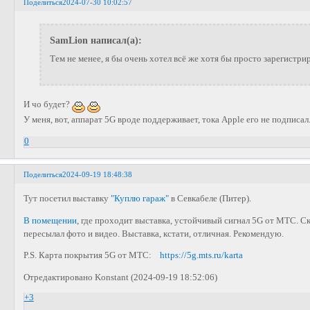
Поделиться
2024-07-30 10:02:57
SamLion написал(а):
Тем не менее, я бы очень хотел всё же хотя бы просто зарегистри
И чо будет?
У меня, вот, аппарат 5G вроде поддерживает, тока Apple его не подписал
0
Поделиться
2024-09-19 18:48:38
Тут посетил выставку
"Куплю гараж"
в Севкабеле (Питер).
В помещении
, где проходит выставка, устойчивый сигнал 5G от МТС. Ск
пересылал фото и видео. Выставка, кстати, отличная. Рекомендую.
P.S. Карта покрытия 5G от МТС:
https://5g.mts.ru/karta
Отредактировано Konstant (2024-09-19 18:52:06)
+3