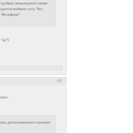
астройках инженерного меню
дается поймать сеть. Что
 и Мегафона?
 5g?)
157
родах.
шек, расположенных в разных