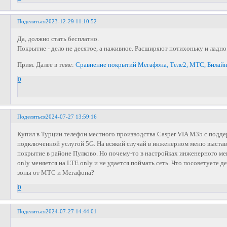
Поделиться
2023-12-29 11:10:52
Да, должно стать бесплатно.
Покрытие - дело не десятое, а наживное. Расширяют потихоньку и ладно
Прим. Далее в теме:
Сравнение покрытий Мегафона, Теле2, МТС, Билайн
0
Поделиться
2024-07-27 13:59:16
Купил в Турции телефон местного производства Casper VIA M35 с подд
подключенной услугой 5G. На всякий случай в инженерном меню выста
покрытие в районе Пулково. Но почему-то в настройках инженерного 
only меняется на LTE only и не удается поймать сеть. Что посоветуете де
зоны от МТС и Мегафона?
0
Поделиться
2024-07-27 14:44:01