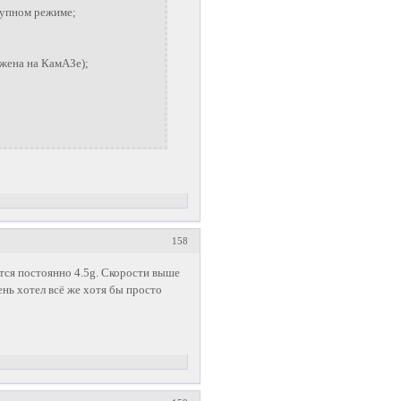
тупном режиме;
жена на КамАЗе);
158
тся постоянно 4.5g. Скорости выше
ень хотел всё же хотя бы просто