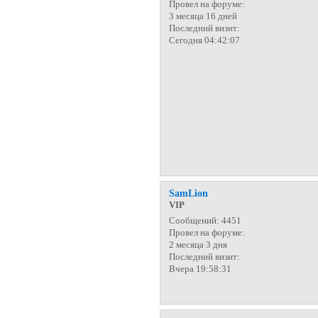
Провел на форуме:
3 месяца 16 дней
Последний визит:
Сегодня 04:42:07
SamLion
VIP
Сообщений:
4451
Провел на форуме:
2 месяца 3 дня
Последний визит:
Вчера 19:58:31