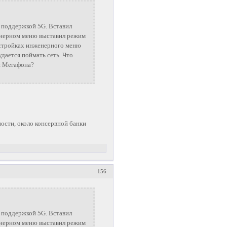
с поддержкой 5G. Вставил
енерном меню выставил режим
астройках инженерного меню
дается поймать сеть. Что
 и Мегафона?
ности, около консервной банки
156
с поддержкой 5G. Вставил
енерном меню выставил режим