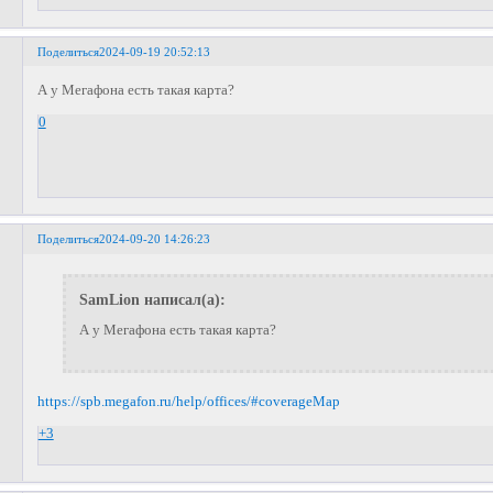
Поделиться
2024-09-19 20:52:13
А у Мегафона есть такая карта?
0
Поделиться
2024-09-20 14:26:23
SamLion написал(а):
А у Мегафона есть такая карта?
https://spb.megafon.ru/help/offices/#coverageMap
+3