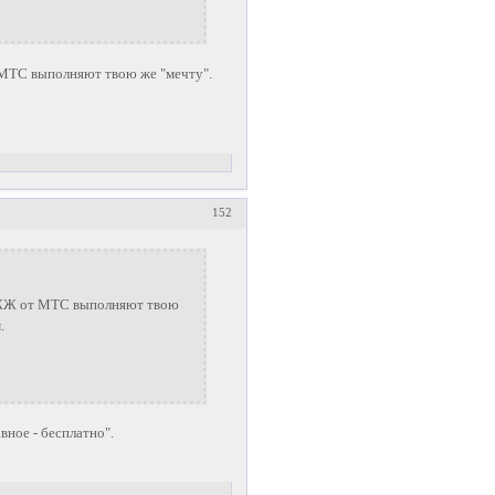
МТС выполняют твою же "мечту".
152
ЖЖЖ от МТС выполняют твою
.
авное - бесплатно".