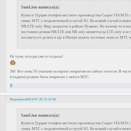
SamLion написал(а):
Купил в Турции телефон местного производства Casper VIA M35 
симку МТС с подключенной услугой 5G. На всякий случай в инж
NR/LTE only. Ищу покрытие в районе Пулково. Но почему-то в н
постоянно режим NR/LTE или NR only меняется на LTE only и не у
посоветуете делать и где в Питере искать тестовые зоны от МТС
Не тупи, отходи уже от отдыха!
ЗЫ: Все зоны 5G указаны на картах покрытия на сайтах опсосов. В част
(стадион) должно быть покрытие у меги и МТС.
0
Поделиться
2024-07-28 23:14:36
SamLion написал(а):
Купил в Турции телефон местного производства Casper VIA M35 
симку МТС с подключенной услугой 5G. На всякий случай в инж