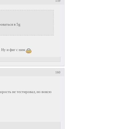
159
роваться в 5g
. Ну и фиг с ним
160
орость не тестировал, но вовсю