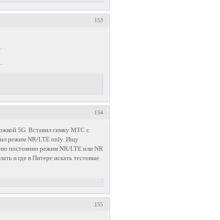
153
.
.
154
ержкой 5G. Вставил симку МТС с
вил режим NR/LTE only. Ищу
меню постоянно режим NR/LTE или NR
лать и где в Питере искать тестовые
155