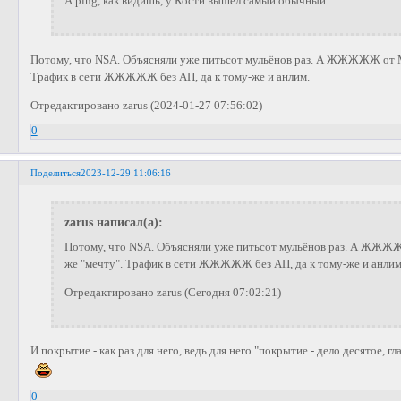
А ping, как видишь, у Кости вышел самый обычный.
Потому, что NSA. Объясняли уже питьсот мульёнов раз. А ЖЖЖЖЖ от 
Трафик в сети ЖЖЖЖЖ без АП, да к тому-же и анлим.
Отредактировано zarus (2024-01-27 07:56:02)
0
Поделиться
2023-12-29 11:06:16
zarus написал(а):
Потому, что NSA. Объясняли уже питьсот мульёнов раз. А ЖЖ
же "мечту". Трафик в сети ЖЖЖЖЖ без АП, да к тому-же и анлим
Отредактировано zarus (Сегодня 07:02:21)
И покрытие - как раз для него, ведь для него "покрытие - дело десятое, гл
0