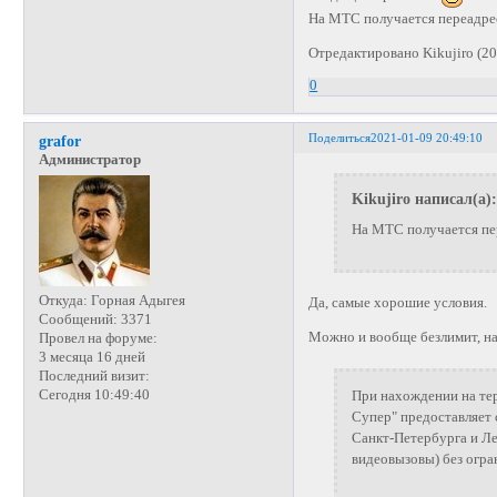
На МТС получается переадрес
Отредактировано Kikujiro (20
0
Поделиться
2021-01-09 20:49:10
grafor
Администратор
Kikujiro написал(а):
На МТС получается пер
Откуда:
Горная Адыгея
Да, самые хорошие условия.
Сообщений:
3371
Можно и вообще безлимит, на
Провел на форуме:
3 месяца 16 дней
Последний визит:
Сегодня 10:49:40
При нахождении на тер
Супер" предоставляет
Санкт-Петербурга и Л
видеовызовы) без огра