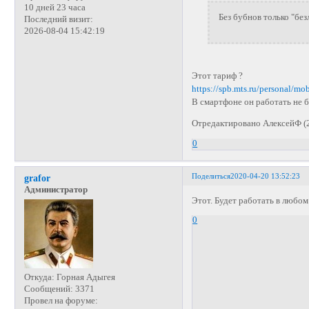
10 дней 23 часа
Без бубнов только "без
Последний визит:
2026-08-04 15:42:19
Этот тариф ?
https://spb.mts.ru/personal/m
В смартфоне он работать не б
Отредактировано АлексейФ (2
0
Поделиться
2020-04-20 13:52:23
grafor
Администратор
Этот. Будет работать в любом
0
Откуда:
Горная Адыгея
Сообщений:
3371
Провел на форуме: