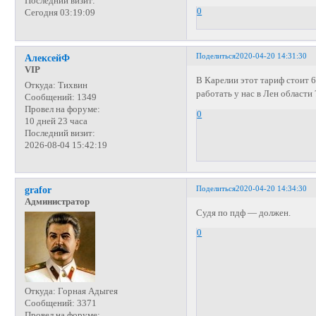
Последний визит:
0
Сегодня 03:19:09
Поделиться
2020-04-20 14:31:30
АлексейФ
VIP
В Карелии этот тариф стоит 6
Откуда:
Тихвин
работать у нас в Лен области 
Сообщений:
1349
Провел на форуме:
0
10 дней 23 часа
Последний визит:
2026-08-04 15:42:19
Поделиться
2020-04-20 14:34:30
grafor
Администратор
Судя по пдф — должен.
0
Откуда:
Горная Адыгея
Сообщений:
3371
Провел на форуме: