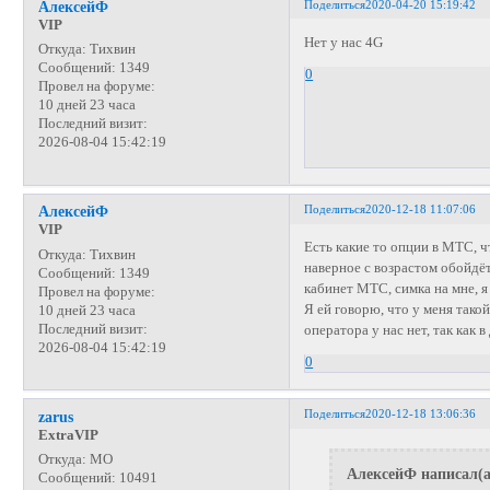
Поделиться
2020-04-20 15:19:42
АлексейФ
VIP
Нет у нас 4G
Откуда:
Тихвин
Сообщений:
1349
0
Провел на форуме:
10 дней 23 часа
Последний визит:
2026-08-04 15:42:19
Поделиться
2020-12-18 11:07:06
АлексейФ
VIP
Есть какие то опции в МТС, 
Откуда:
Тихвин
наверное с возрастом обойдёт
Сообщений:
1349
кабинет МТС, симка на мне, я
Провел на форуме:
Я ей говорю, что у меня такой
10 дней 23 часа
Последний визит:
оператора у нас нет, так как 
2026-08-04 15:42:19
0
Поделиться
2020-12-18 13:06:36
zarus
ExtraVIP
Откуда:
МО
АлексейФ написал(а
Сообщений:
10491