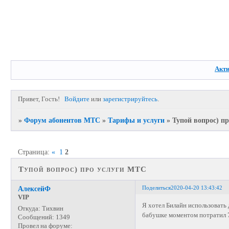
Акт
Привет, Гость!
Войдите
или
зарегистрируйтесь
.
»
Форум абонентов МТС
»
Тарифы и услуги
»
Тупой вопрос) п
Страница:
«
1
2
Тупой вопрос) про услуги МТС
Поделиться
2020-04-20 13:43:42
АлексейФ
VIP
Я хотел Билайн использовать д
Откуда:
Тихвин
бабушке моментом потратил 7
Сообщений:
1349
Провел на форуме: