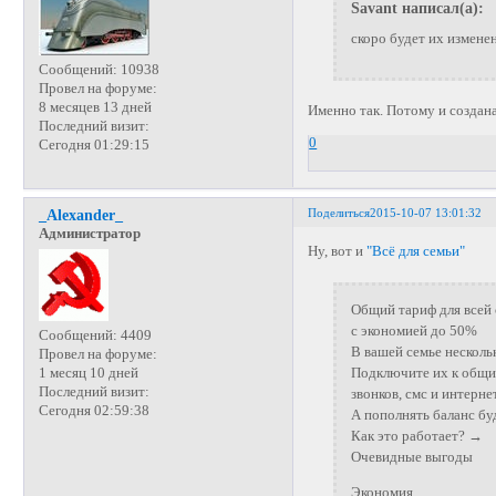
Savant написал(а):
скоро будет их измене
Сообщений:
10938
Провел на форуме:
8 месяцев 13 дней
Именно так. Потому и создана
Последний визит:
0
Сегодня 01:29:15
Поделиться
2015-10-07 13:01:32
_Alexander_
Администратор
Ну, вот и
"Всё для семьи"
Общий тариф для всей
с экономией до 50%
Сообщений:
4409
В вашей семье несколь
Провел на форуме:
Подключите их к общи
1 месяц 10 дней
Последний визит:
звонков, смс и интерне
Сегодня 02:59:38
А пополнять баланс бу
Как это работает? →
Очевидные выгоды
Экономия