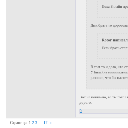
Пока Билайн пре
Дык брать то дорогова
Rotor написал
Если брать ста
В том-то и дело, что с
У Билайна минимальная
разноси, что бы плати
Вот не понимаю, то ты готов 
дорого.
0
Страница:
1
2
3
…
17
»