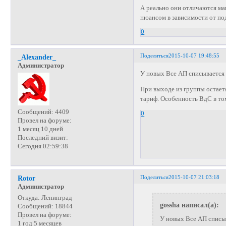
А реально они отличаются ман
нюансом в зависимости от по
0
Поделиться
2015-10-07 19:48:55
_Alexander_
Администратор
У новых Все АП списывается р
При выходе из группы остает
тариф. Особенность ВдС в том
Сообщений:
4409
0
Провел на форуме:
1 месяц 10 дней
Последний визит:
Сегодня 02:59:38
Поделиться
2015-10-07 21:03:18
Rotor
Администратор
Откуда:
Ленинград
gossha написал(а):
Сообщений:
18844
Провел на форуме:
У новых Все АП списыва
1 год 5 месяцев