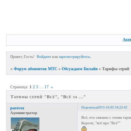
Акт
Привет, Гость!
Войдите
или
зарегистрируйтесь
.
»
Форум абонентов МТС
»
Обсуждаем Билайн
»
Тарифы серий "
Страница:
1
2
3
…
17
»
Тарифы серий "Всё", "Всё за ..."
Поделиться
2015-10-05 16:23:43
parovoz
Администратор
Всё, что связано с этими тар
Короче, "всё про "Всё""