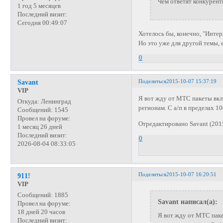
Чем ответят конкурен
1 год 5 месяцев
Последний визит:
Сегодня 00:49:07
Хотелось бы, конечно, "Интер
Но это уже для другой темы, 
0
Поделиться
2015-10-07 15:37:19
Savant
VIP
Я вот жду от МТС пакеты вк
Откуда:
Ленинград
регионам. С а/п в пределах 1
Сообщений:
1545
Провел на форуме:
Отредактировано Savant (201
1 месяц 26 дней
Последний визит:
0
2026-08-04 08:33:05
Поделиться
2015-10-07 16:20:51
911!
VIP
Сообщений:
1885
Savant написал(а):
Провел на форуме:
18 дней 20 часов
Я вот жду от МТС пак
Последний визит: