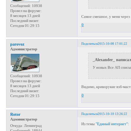
Сообщений:
10938
Провел на форуме:
8 месяцев 13 дней
Самое смешное, у меня через 
Последний визит:
0
Сегодня 01:29:15
Поделиться
2015-10-08 17:01:22
parovoz
Администратор
_Alexander_ написал
У новых Все АП списыв
Сообщений:
10938
Провел на форуме:
8 месяцев 13 дней
Видимо, криворукие вэб-мастер
Последний визит:
0
Сегодня 01:29:15
Поделиться
2015-10-10 13:26:22
Rotor
Администратор
Из темы
"Единый интернет"
:
Откуда:
Ленинград
Сообщений:
18844