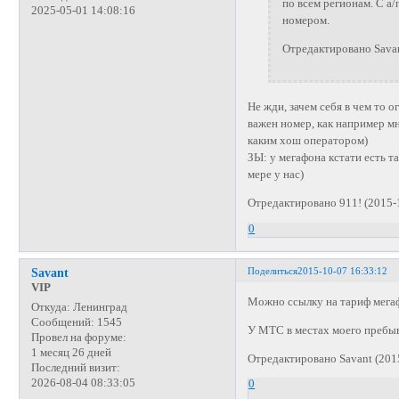
по всем регионам. С а
2025-05-01 14:08:16
номером.
Отредактировано Savan
Не жди, зачем себя в чем то о
важен номер, как например мне
каким хош оператором)
ЗЫ: у мегафона кстати есть т
мере у нас)
Отредактировано 911! (2015-
0
Поделиться
2015-10-07 16:33:12
Savant
VIP
Можно ссылку на тариф мега
Откуда:
Ленинград
Сообщений:
1545
У МТС в местах моего пребыв
Провел на форуме:
1 месяц 26 дней
Отредактировано Savant (201
Последний визит:
2026-08-04 08:33:05
0