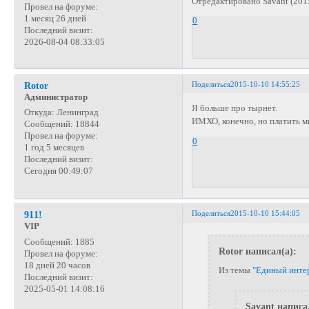
Отредактировано Savant (201
Провел на форуме:
1 месяц 26 дней
0
Последний визит:
2026-08-04 08:33:05
Поделиться
2015-10-10 14:55:25
Rotor
Администратор
Я больше про тырнет.
Откуда:
Ленинград
ИМХО, конечно, но платить ми
Сообщений:
18844
Провел на форуме:
0
1 год 5 месяцев
Последний визит:
Сегодня 00:49:07
Поделиться
2015-10-10 15:44:05
911!
VIP
Сообщений:
1885
Rotor написал(а):
Провел на форуме:
18 дней 20 часов
Из темы
"Единый инте
Последний визит:
2025-05-01 14:08:16
Savant написа