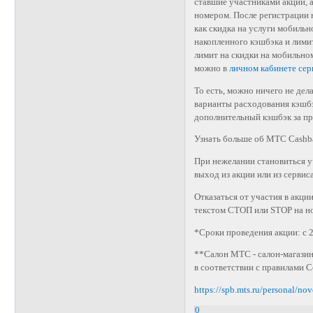
ставшие участниками акции, 
номером. После регистрации 
как скидка на услуги мобильн
накопленного кэшбэка и лими
лимит на скидки на мобильном
можно в
личном кабинете сер
То есть, можно ничего не де
варианты расходования кэшбэ
дополнительный кэшбэк за п
Узнать больше об МТС Cashb
При нежелании становиться 
выход из акции или из сервиса
Отказаться от участия в акц
текстом СТОП или STOP на н
*Сроки проведения акции: с 2
**Салон МТС - салон-магази
в соответствии с правилами 
https://spb.mts.ru/personal/n
0