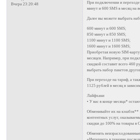
При подключении и переходе 
Вчера 23:20:48
минут и 600 SMS в месяц на в
Далее вы можете выбрать наб
600 минут и 600 SMS;
850 минут и 850 SMS;
1100 минут и 1100 SMS;
1600 минут и 1600 SMS;
Приобретая новую SIM-карту 
месяцев. Например, при подк
скидкой составит всего 460 р
выбрать набор пакетов друго
При переходе на тариф, а так
1125 рублей в месяц в завис
Лайфхаки
• У вас в конце месяца* ост
Обменивайте их на кэшбэк** и
контентных услуг, оказываем
скидки до 100% на товары в 
Обменять неизрасходованные
«Интернет» в течение послед