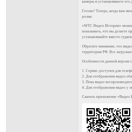
камеры и устанавливаете его 
Готово! Теперь, когда вам зв
ролик.
«МТС Видео Истории» можно 
показывать, что вы делаете 
устанавливайте вместо гудков
Обратите внимание, что вид
территории РФ. Все загружа
Особенности данной версии с
1. Сервис доступен для телеф
2. Для отображения видео об
3. Пока видео воспроизводитс
4. Для отображения видео у 
Скачать приложение «Видео 