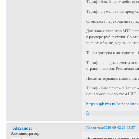
Тариф «Наш Smart» действует
Тариф по умолчанию предусм
Стоимость перехода на тариф 
Для новых клиентов МТС в пе
в размере руб. в сутки. Со в
полном объеме, в день, соот
Точки доступа к интернету – in
Тариф не предназначен для мо
ограничивается. Рекомендова
После исчерпания пакета инт
Тариф «Наш Smart» = Тариф 
цены указаны с учетом НДС.
https://spb.mts.ru/personal/no
0
Поделиться
2020-09-02 23:43:57
_Alexander_
Администратор
Встречайте новый пакет ус