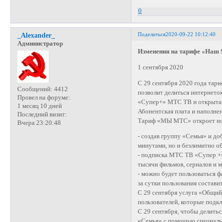
0
Поделиться
2020-09-22 10:12:40
_Alexander_
Администратор
Изменения на тарифе «Наш 
1 сентября 2020
С 29 сентября 2020 года тар
Сообщений:
4412
позволит делиться интернето
Провел на форуме:
«Супер+» МТС ТВ и открыта 
1 месяц 10 дней
Абонентская плата и наполне
Последний визит:
Тариф «МЫ МТС» откроет но
Вчера 23:20:48
- создав группу «Семья» и до
минутами, но и безлимитно о
- подписка МТС ТВ «Супер +»,
тысячи фильмов, сериалов и м
- можно будет пользоваться ф
за сутки пользования состави
С 29 сентября услуга «Общий
пользователей, которые подк
С 29 сентября, чтобы делить
«Семья» с помощью специаль