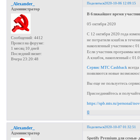
Поделиться
2020-10-06 12:09:15
_Alexander_
Администратор
В ближайшее время участни
05 октября 2020
С 12 октября 2020 года изме
Сообщений:
4412
не потратили кэшбэк в течени
Провел на форуме:
накопленный участником с 01.1
1 месяц 10 дней
Если участник программы копи
Последний визит:
А кэшбэк, накопленный с 01.01
Вчера 23:20:48
Сервис МТС Cashback
всегда
появляются новые возможност
Вы еще не пользуетесь серв
Присоединяйтесь и получайте
https://spb.mts.ru/personal/no
0
Поделиться
2020-10-07 01:32:51
_Alexander_
Администратор
Spotify Premium для cемьи- 