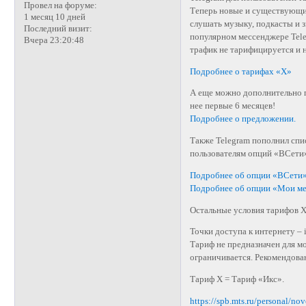
Провел на форуме:
Теперь новые и существующи
1 месяц 10 дней
слушать музыку, подкасты и з
Последний визит:
популярном мессенджере Tele
Вчера 23:20:48
трафик не тарифицируется и н
Подробнее о тарифах «Х»
А еще можно дополнительно п
нее первые 6 месяцев!
Подробнее о предложении.
Также Telegram пополнил спи
пользователям опций «ВСети
Подробнее об опции «ВСети
Подробнее об опции «Мои м
Остальные условия тарифов Х
Точки доступа к интернету – in
Тариф не предназначен для мо
ограничивается. Рекомендова
Тариф Х = Тариф «Икс».
https://spb.mts.ru/personal/no