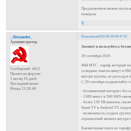
Предложением можно воспольз
номером.
0
Поделиться
2020-09-30 09:47:55
_Alexander_
Администратор
Звоните и пользуйтесь без
29 сентября 2020
МЫ МТС - тариф, который под
Сообщений:
4412
солидные пакеты минут и SMS
Провел на форуме:
внутри группы, не расходуя п
1 месяц 10 дней
С 29 сентября подключайте 
Последний визит:
Вчера 23:20:48
- безлимитный интернет без 
- 1300 минут и 500 SMS ежеме
- более 150 ТВ-каналов, тыся
Smart TV и Android TV, подк
- возможность создать группу
ограничений звонить внутри г
Ежемесячная плата по тарифу