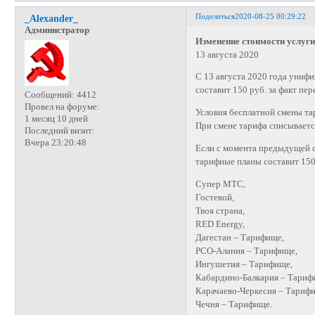
Поделиться
2020-08-25 00:29:22
_Alexander_
Администратор
Изменение стоимости услуг
13 августа 2020
С 13 августа 2020 года унифи
составит 150 руб. за факт пе
Сообщений:
4412
Провел на форуме:
Условия бесплатной смены та
1 месяц 10 дней
При смене тарифа списывается
Последний визит:
Вчера 23:20:48
Если с момента предыдущей с
тарифные планы составит 150
Супер МТС,
Гостевой,
Твоя страна,
RED Energy,
Дагестан – Тарифище,
РСО-Алания – Тарифище,
Ингушетия – Тарифище,
Кабардино-Балкария – Тариф
Карачаево-Черкесия – Тариф
Чечня – Тарифище.