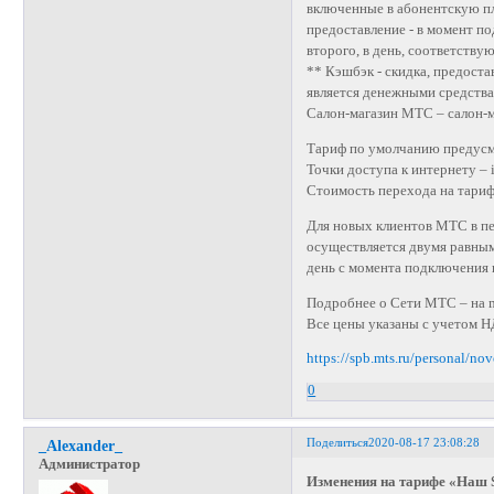
включенные в абонентскую пл
предоставление - в момент п
второго, в день, соответств
** Кэшбэк - скидка, предост
является денежными средства
Салон-магазин МТС – салон-
Тариф по умолчанию предусм
Точки доступа к интернету – in
Стоимость перехода на тариф 
Для новых клиентов МТС в п
осуществляется двумя равным
день с момента подключения н
Подробнее о Сети МТС – на mt
Все цены указаны с учетом Н
https://spb.mts.ru/personal/n
0
Поделиться
2020-08-17 23:08:28
_Alexander_
Администратор
Изменения на тарифе «Наш 