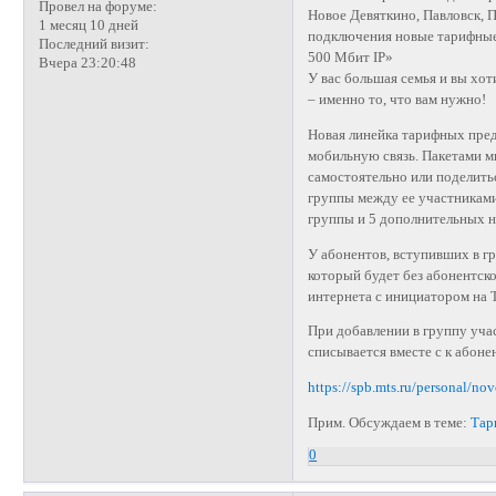
Провел на форуме:
Новое Девяткино, Павловск, 
1 месяц 10 дней
подключения новые тарифн
Последний визит:
500 Мбит IP»
Вчера 23:20:48
У вас большая семья и вы хо
– именно то, что вам нужно!
Новая линейка тарифных пр
мобильную связь. Пакетами м
самостоятельно или поделить
группы между ее участниками
группы и 5 дополнительных н
У абонентов, вступивших в г
который будет без абонентск
интернета с инициатором н
При добавлении в группу учас
списывается вместе с к абоне
https://spb.mts.ru/personal/n
Прим. Обсуждаем в теме:
Тар
0