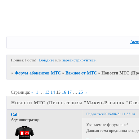
Акт
Привет, Гость!
Войдите
или
зарегистрируйтесь
.
»
Форум абонентов МТС
»
Важное от МТС
»
Новости МТС (Пре
Страница:
«
1
…
13
14
15
16
17
…
25
»
Новости МТС (Пресс-релизы "Макро-Региона "Севе
Поделиться
2015-08-21 11:37:14
Call
Администратор
Уважаемые форумчане!
Данная тема предназначена д