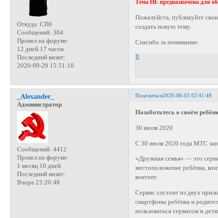
Тема НЕ предназначена для о
Пожалуйста, публикуйте свои
Откуда:
СПб
создать новую тему.
Сообщений:
304
Провел на форуме:
Спасибо за понимание.
12 дней 17 часов
0
Последний визит:
2020-09-29 15:51:10
Поделиться
2020-08-03 02:41:49
_Alexander_
Администратор
Позаботьтесь о своём ребён
30 июля 2020
С 30 июля 2020 года МТС зап
Сообщений:
4412
Провел на форуме:
«Дружная семья» ― это серви
1 месяц 10 дней
местоположение ребёнка, кон
Последний визит:
контент.
Вчера 23:20:48
Сервис состоит из двух при
смартфоны ребёнка и родител
пользоваться сервисом и детя