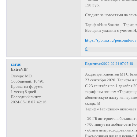
150 руб.
Следите за новостями на сай
Тариф «Наш Smart» = Тариф 
Все цены указаны с учетом Н
https://spb.mts.ru/personal/no
0
Поделиться
2020-09-24 07:07:48
zarus
ExtraVIP
Акция для клиентов МТС Банк
Откуда:
МО
23 сентября 2020 Тарифы и с
Сообщений:
10491
С 23 сентября по 1 декабря 2
Провел на форуме:
тарифным планом «Тарифище» 
1 месяц 8 дней
Последний визит:
абонентскую плату на первые
2024-05-18 07:42:16
скидкой!
Тариф «Тарифище» включает
- 50 ГБ интернета и безлимит 
- 700 минут на любые сети Ро
- обмен неизрасходованных г
Ежемесячная плата в первые 1