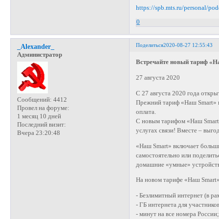
https://spb.mts.ru/personal/po
0
Поделиться
2020-08-27 12:55:43
_Alexander_
Администратор
Встречайте новый тариф «Н
27 августа 2020
С 27 августа 2020 года откр
Сообщений:
4412
Прежний тариф «Наш Smart» п
Провел на форуме:
оплата.
1 месяц 10 дней
С новым тарифом «Наш Smart»
Последний визит:
услугах связи! Вместе – выго
Вчера 23:20:48
«Наш Smart» включает больши
самостоятельно или поделитьс
домашние «умные» устройства
На новом тарифе «Наш Smart»
- Безлимитный интернет (в р
- ГБ интернета для участник
- минут на все номера России