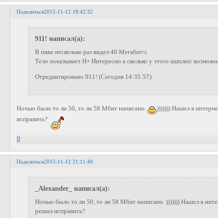
Поделиться
2015-11-12 18:42:32
911! написал(а):
В пике несколько раз видел 40 Мегабит/с
Тело показывает H+ Интересно а сколько у этого ашплюс возможн
Отредактировано 911! (Сегодня 14:35:57)
Ночью было то ли 50, то ли 58 Мбит написано.
))))))) Нашел в интерн
исправить?
0
Поделиться
2015-11-12 21:11:40
_Alexander_ написал(а):
Ночью было то ли 50, то ли 58 Мбит написано. ))))))) Нашел в инт
решил исправить?