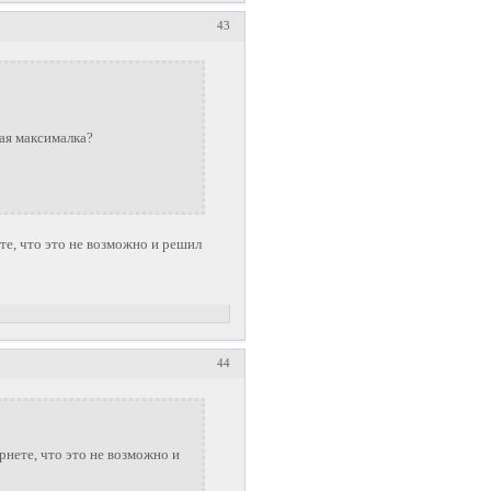
43
ая максималка?
ете, что это не возможно и решил
44
ернете, что это не возможно и