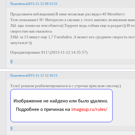
Поделиться
2015-11-12 00:15:51
Продолжаем наблюдения) В пике несколько раз видел 40 Мегабит/с
Тело показывает H+ Интересно а сколько у этого ашплюс возможная мак
ЗЫ: щас понял на чем обжегся) Торрент ведь собака еще и раздает)) И т
скоростью как оказалось
ЗЗЫ: за 13 минут еще 1,7 Гигабайта. А может кто среднюю скорость посч
запуталси=))
Отредактировано 911! (2015-11-12 14:35:57)
0
Поделиться
2015-11-12 12:16:11
Теле2 решили реабилитироваться и с утречка прислали смсочку)
0