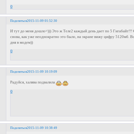
0
Поделиться
2015-11-09 01:52:30
И тут до меня дошло=))) Это ж Теле2 каждый день дает по 5 Гигабайт!!!
снова, как уже неоднократно это было, на экране вижу цифру 5120мб. Вс
дня в модем))
0
Поделиться
2015-11-09 10:19:09
Радуйся, халява подвалила
0
Поделиться
2015-11-09 10:38:49