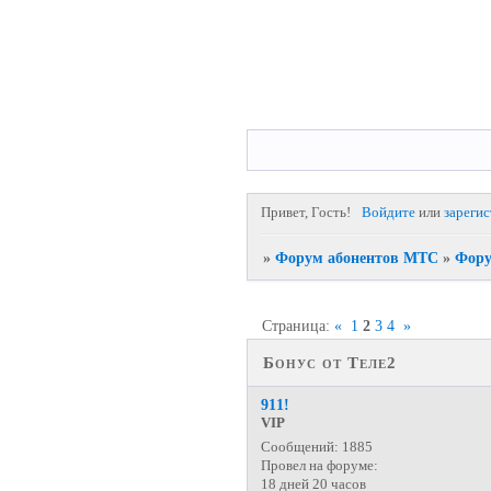
Привет, Гость!
Войдите
или
зареги
»
Форум абонентов МТС
»
Фору
Страница:
«
1
2
3
4
»
Бонус от Теле2
911!
VIP
Сообщений:
1885
Провел на форуме:
18 дней 20 часов