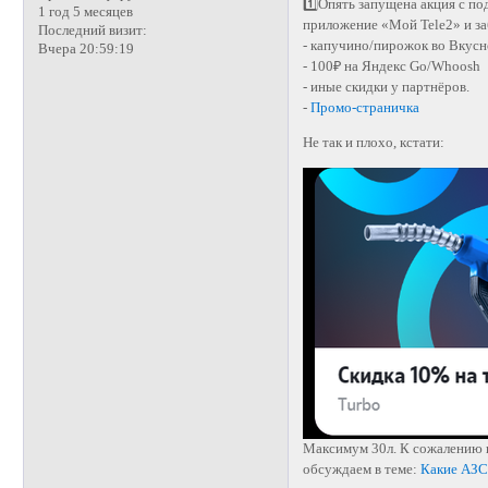
1️⃣Опять запущена акция с по
1 год 5 месяцев
приложение «Мой Tele2» и за
Последний визит:
- капучино/пирожок во Вкусн
Вчера 20:59:19
- 100₽ на Яндекс Go/Whoosh
- иные скидки у партнёров.
-
Промо-страничка
Не так и плохо, кстати:
Максимум 30л. К сожалению и
обсуждаем в теме:
Какие АЗС