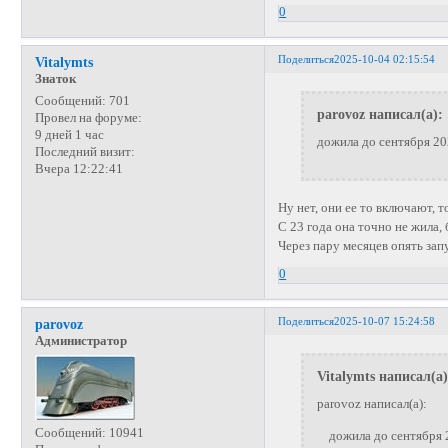
0
Поделиться
2025-10-04 02:15:54
Vitalymts
Знаток
Сообщений:
701
parovoz написал(а):
Провел на форуме:
9 дней 1 час
дожила до сентября 20
Последний визит:
Вчера 12:22:41
Ну нет, они ее то включают, 
С 23 года она точно не жила,
Через пару месяцев опять запу
0
Поделиться
2025-10-07 15:24:58
parovoz
Администратор
Vitalymts написал(а)
parovoz написал(а):
Сообщений:
10941
дожила до сентября 20