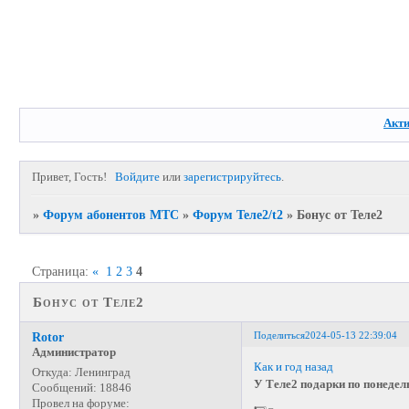
Акт
Привет, Гость!
Войдите
или
зарегистрируйтесь
.
»
Форум абонентов МТС
»
Форум Теле2/t2
»
Бонус от Теле2
Страница:
«
1
2
3
4
Бонус от Теле2
Поделиться
2024-05-13 22:39:04
Rotor
Администратор
Как и год назад
Откуда:
Ленинград
У Теле2 подарки по понедел
Сообщений:
18846
Провел на форуме: