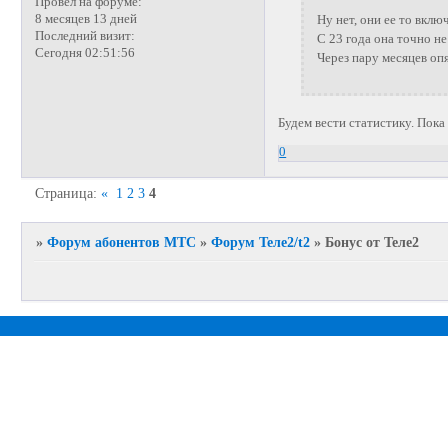
Провел на форуме:
8 месяцев 13 дней
Ну нет, они ее то вклю
Последний визит:
С 23 года она точно н
Сегодня 02:51:56
Через пару месяцев опя
Будем вести статистику. Пока
0
Страница:
«
1
2
3
4
»
Форум абонентов МТС
»
Форум Теле2/t2
»
Бонус от Теле2