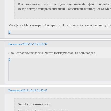
В московском метро интернет для абонентов Мегафона теперь бе
Везде в метро теперь бесплатный и безлимитный интернет от Ме
Мегафон в Москве--третий оператор. По логике, у нас такую акцию долж
0
Поделиться
2019-10-10 21:53:37
Это неправильная логика, чисто коммерческая, то есть подлая.
0
Поделиться
2019-10-11 01:43:47
SamLion написал(а):
Мегафон в Москве--третий оператор