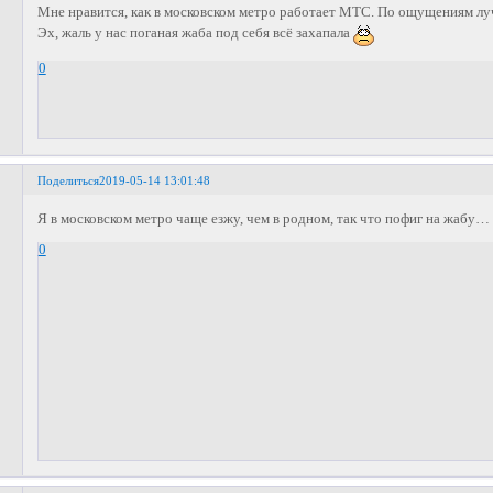
Мне нравится, как в московском метро работает МТС. По ощущениям лу
Эх, жаль у нас поганая жаба под себя всё захапала
0
Поделиться
2019-05-14 13:01:48
Я в московском метро чаще езжу, чем в родном, так что пофиг на жабу…
0