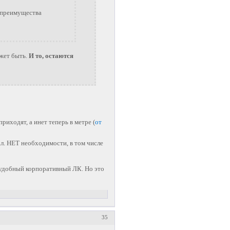
о преимущества
ожет быть.
И то, остаются
риходят, а инет теперь в метре (
от
л. НЕТ необходимости, в том числе
удобный корпоративный ЛК. Но это
35