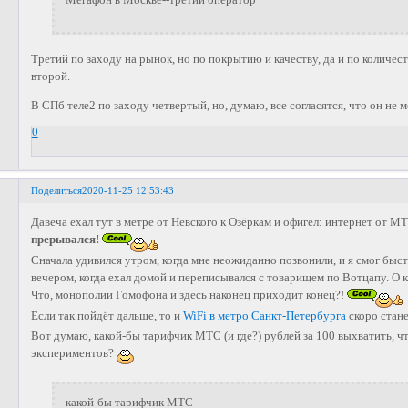
Третий по заходу на рынок, но по покрытию и качеству, да и по количес
второй.
В СПб теле2 по заходу четвертый, но, думаю, все согласятся, что он не м
0
Поделиться
2020-11-25 12:53:43
Давеча ехал тут в метре от Невского к Озёркам и офигел: интернет от М
прерывался!
Сначала удивился утром, когда мне неожиданно позвонили, и я смог быс
вечером, когда ехал домой и переписывался с товарищем по Вотцапу. О к
Что, монополии Гомофона и здесь наконец приходит конец?!
Если так пойдёт дальше, то и
WiFi в метро Санкт-Петербурга
скоро стан
Вот думаю, какой-бы тарифчик МТС (и где?) рублей за 100 выхватить, чт
экспериментов?
какой-бы тарифчик МТС