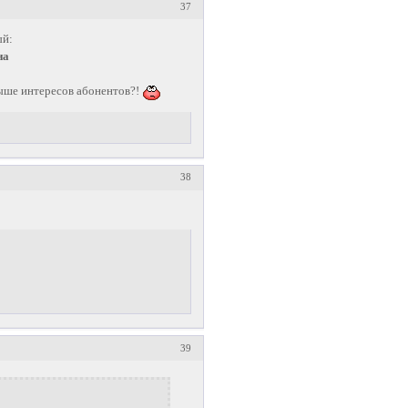
37
ый:
на
выше интересов абонентов?!
38
39