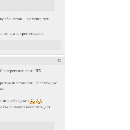
тву абонентов — не менее, чем
енее, чем на третьем месте.
42
ТС
в перегонах
почти
НЕ
тренько переговорить. А потом уже
ак!
ет не особо нужен
о бы в планшет поставить, для