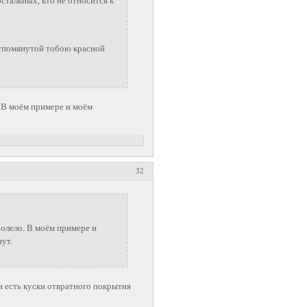
остальных, кто не относится к
 упомянутой тобою красной
о. В моём примере и моём
32
-болело. В моём примере и
нут.
 и есть куски отвратного покрытия