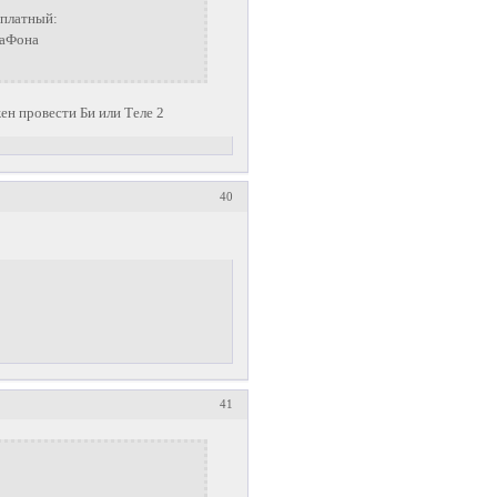
сплатный:
гаФона
ен провести Би или Теле 2
40
41