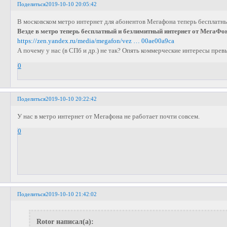
Поделиться
2019-10-10 20:05:42
В московском метро интернет для абонентов Мегафона теперь бесплатн
Везде в метро теперь бесплатный и безлимитный интернет от МегаФо
https://zen.yandex.ru/media/megafon/vez … 00ae00a9ca
А почему у нас (в СПб и др.) не так? Опять коммерческие интересы пре
0
Поделиться
2019-10-10 20:22:42
У нас в метро интернет от Мегафона не работает почти совсем.
0
Поделиться
2019-10-10 21:42:02
Rotor написал(а):