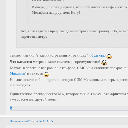
В очередной раз убедился, что нету никакого мифическог
Мегафона над другими. Нету!
Ага, если ездить в пределах административных границ СПб, то м
перегоны метро
.
Так вот именно "в административных границах" и
булькало
Что касается метро
: а какое там теперь преимущество?
Болтать в перегоне всё равно не кайфово, СМС и на станциях прекрасно п
Максимы
) и так есть
Раньше возил с собой подстаховочную СИМ Мегафона, а теперь переста
и
в поездках
.
Единственное преимущество МФ, которое лично я вижу - это
офигенно
уже совсем для другой темы.
0
Поделиться
2019-05-14 11:16:55