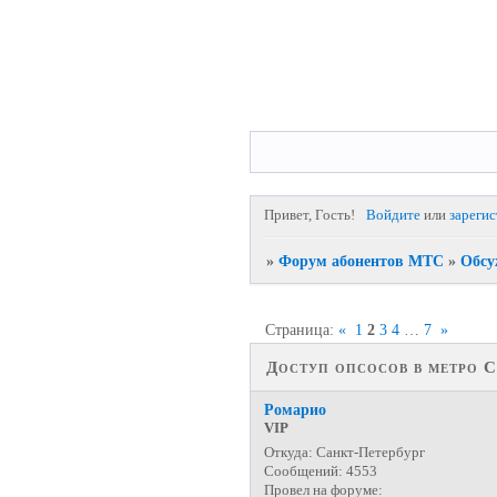
Привет, Гость!
Войдите
или
зареги
»
Форум абонентов МТС
»
Обсу
Страница:
«
1
2
3
4
…
7
»
Доступ опсосов в метро С
Ромарио
VIP
Откуда:
Санкт-Петербург
Сообщений:
4553
Провел на форуме: