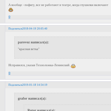
А вообще - пофигу, все не работают в театре, когда глушилки включают
0
Поделиться
2018-04-19 20:05:40
parovoz написал(а):
"красная ветка"
Исправился, указав Техноложка-Ленинский.
0
Поделиться
2019-01-18 14:54:19
grafor написал(а):
Rotor написал(а):