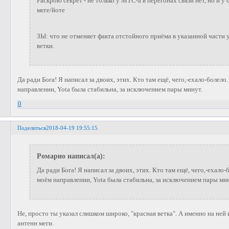
Раскрою секрет - не только у МТС-а в перегонах связи нет, но и у 
меге/йоте
ЗЫ: что не отменяет факта отстойного приёма в указанной части
ветки.
Да ради Бога! Я написал за двоих, этих. Кто там ещё, чего,-ехало-болел
направлении, Yota была стабильна, за исключением пары минут.
0
Поделиться
2018-04-19 19:55:15
Ромарио написал(а):
Да ради Бога! Я написал за двоих, этих. Кто там ещё, чего,-ехало
моём направлении, Yota была стабильна, за исключением пары ми
Не, просто ты указал слишком широко, "красная ветка". А именно на ней
антенн меги.