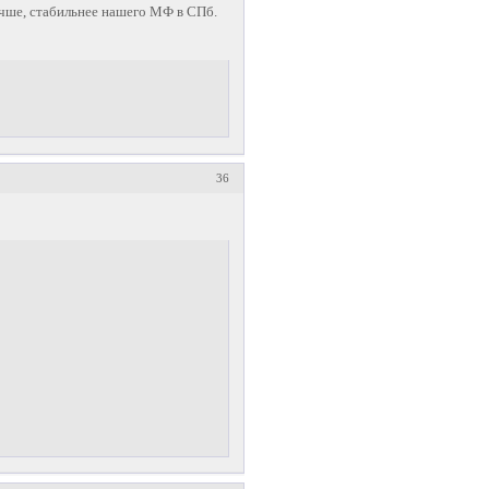
чше, стабильнее нашего МФ в СПб.
36