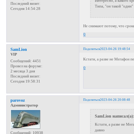
Интересно, а какого х
Последний визит:
Типа, "он такой "один"
Сегодня 14:54:28
Не снимают потому, что срок
0
Поделиться
2023-04-26 19:48:54
SamLion
VIP
Кстати, а разве не Мегафон п
Сообщений:
4451
Провел на форуме:
0
2 месяца 3 дня
Последний визит:
Сегодня 19:58:31
Поделиться
2023-04-26 20:08:48
parovoz
Администратор
SamLion написал(а)
Кстати, а разве не Ме
давно
Сообщений:
10938