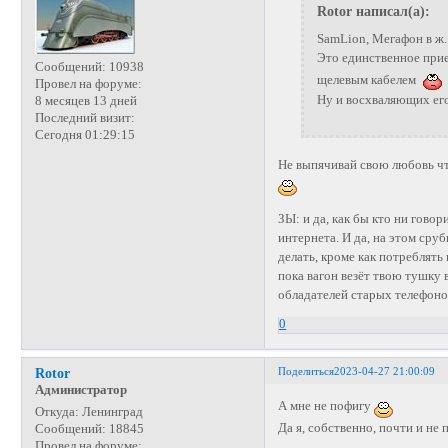
Rotor написал(а):
SamLion, Мегафон в ж..
Это единственное при
Сообщений:
10938
щелевым кабелем
Провел на форуме:
Ну и восхваляющих ег
8 месяцев 13 дней
Последний визит:
Сегодня 01:29:15
Не выпячивай свою любовь чт
ЗЫ: и да, как бы кто ни говор
интернета. И да, на этом сруб
делать, кроме как потреблят
пока вагон везёт твою тушку в
обладателей старых телефоно
0
Поделиться
2023-04-27 21:00:09
Rotor
Администратор
А мне не пофигу
Откуда:
Ленинград
Да я, собственно, почти и не 
Сообщений:
18845
Провел на форуме: