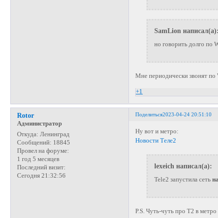
SamLion написал(а)
но говорить долго по 
Мне периодически звонят по
+1
Поделиться
2023-04-24 20:51:10
Rotor
Администратор
Ну вот и метро:
Откуда:
Ленинград
Новости Теле2
Сообщений:
18845
Провел на форуме:
1 год 5 месяцев
lexeich написал(а):
Последний визит:
Сегодня 21:32:56
Tele2 запустила сеть
н
P.S. Чуть-чуть про Т2 в метр