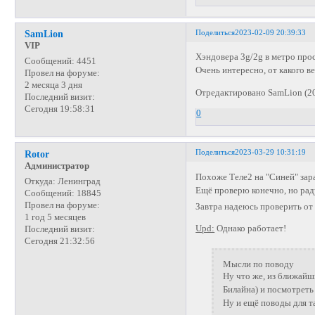
Поделиться
2023-02-09 20:39:33
SamLion
VIP
Хэндовера 3g/2g в метро прос
Сообщений:
4451
Очень интересно, от какого 
Провел на форуме:
2 месяца 3 дня
Отредактировано SamLion (20
Последний визит:
Сегодня 19:58:31
0
Поделиться
2023-03-29 10:31:19
Rotor
Администратор
Похоже Теле2 на "Синей" зар
Откуда:
Ленинград
Ещё проверю конечно, но ра
Сообщений:
18845
Провел на форуме:
Завтра надеюсь проверить от
1 год 5 месяцев
Upd:
Однако работает!
Последний визит:
Сегодня 21:32:56
Мысли по поводу
Ну что же, из ближайш
Билайна) и посмотреть
Ну и ещё поводы для т