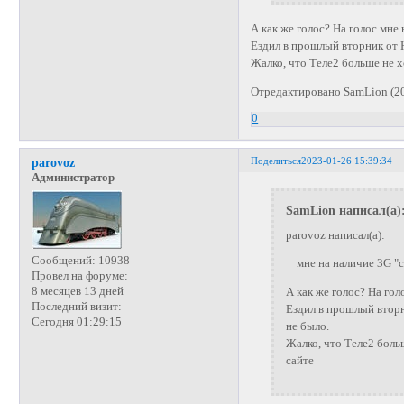
А как же голос? На голос мне
Ездил в прошлый вторник от Н
Жалко, что Теле2 больше не 
Отредактировано SamLion (20
0
Поделиться
2023-01-26 15:39:34
parovoz
Администратор
SamLion написал(а)
parovoz написал(а):
Сообщений:
10938
мне на наличие 3G "с
Провел на форуме:
8 месяцев 13 дней
А как же голос? На го
Последний визит:
Ездил в прошлый вторн
Сегодня 01:29:15
не было.
Жалко, что Теле2 боль
сайте