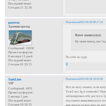
Последний визит:
Сегодня 21:32:56
Поделиться
2023-04-28 09:17:24
parovoz
Администратор
Rotor написал(а):
Ну прям пипец, как "н
Сообщений:
10938
Провел на форуме:
8 месяцев 13 дней
По себе не суди.
Последний визит:
0
Сегодня 01:29:15
Поделиться
2023-04-28 10:54:38
SamLion
VIP
Вот не могу понять, если изл
Сообщений:
4451
Теле2 нет 3g в тоннелях? Пере
Провел на форуме:
заблокировал себе доступ к 2
2 месяца 3 дня
постоянно вываливаться в это 
Последний визит:
Сегодня 19:58:31
мне иногда нужен инет во вре