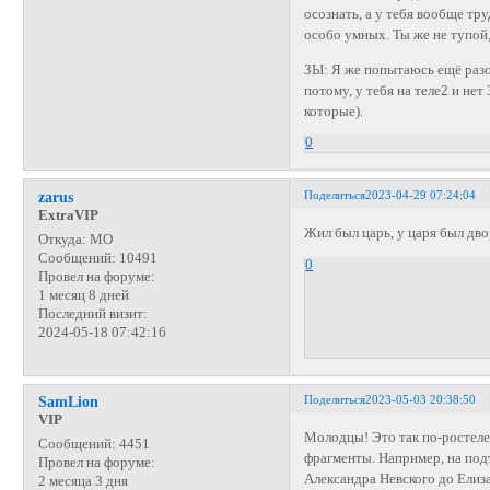
осознать, а у тебя вообще тр
особо умных. Ты же не тупой,
ЗЫ: Я же попытаюсь ещё разо
потому, у тебя на теле2 и нет
которые).
0
Поделиться
2023-04-29 07:24:04
zarus
ExtraVIP
Жил был царь, у царя был двор
Откуда:
МО
Сообщений:
10491
0
Провел на форуме:
1 месяц 8 дней
Последний визит:
2024-05-18 07:42:16
Поделиться
2023-05-03 20:38:50
SamLion
VIP
Молодцы! Это так по-ростеле
Сообщений:
4451
фрагменты. Например, на под
Провел на форуме:
Александра Невского до Елиз
2 месяца 3 дня