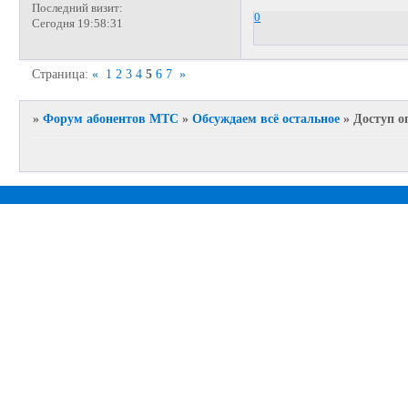
Последний визит:
0
Сегодня 19:58:31
Страница:
«
1
2
3
4
5
6
7
»
»
Форум абонентов МТС
»
Обсуждаем всё остальное
»
Доступ о