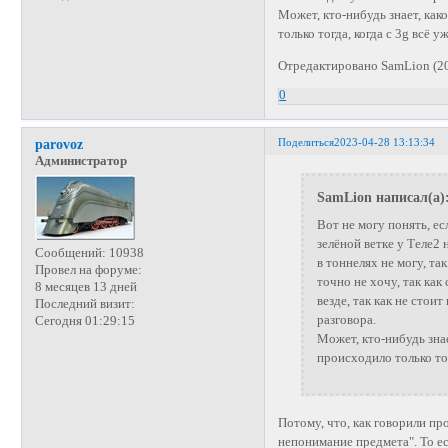
Может, кто-нибудь знает, ка
только тогда, когда с 3g всё у
Отредактировано SamLion (20
0
Поделиться
2023-04-28 13:13:34
parovoz
Администратор
SamLion написал(а)
Вот не могу понять, е
зелёной ветке у Теле2 
Сообщений:
10938
в тоннелях не могу, та
Провел на форуме:
точно не хочу, так как
8 месяцев 13 дней
везде, так как не стои
Последний визит:
разговора.
Сегодня 01:29:15
Может, кто-нибудь зна
происходило только тог
Потому, что, как говорили пр
непонимание предмета". То ес