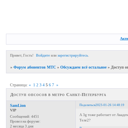
Акт
Привет, Гость!
Войдите
или
зарегистрируйтесь
.
»
Форум абонентов МТС
»
Обсуждаем всё остальное
»
Доступ о
Страница:
«
1
2
3
4
5
6
7
»
Доступ опсосов в метро Санкт-Петербурга
Поделиться
2023-01-26 14:48:19
SamLion
VIP
А 3g тоже работает от Акаде
Сообщений:
4451
Теле2?
Провел на форуме:
2 месяца 3 дня