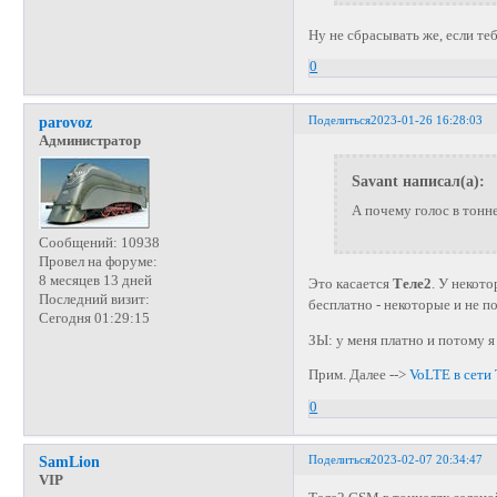
Ну не сбрасывать же, если теб
0
Поделиться
2023-01-26 16:28:03
parovoz
Администратор
Savant написал(а):
А почему голос в тонне
Сообщений:
10938
Провел на форуме:
8 месяцев 13 дней
Это касается
Теле2
. У некото
Последний визит:
бесплатно - некоторые и не 
Сегодня 01:29:15
ЗЫ: у меня платно и потому 
Прим. Далее -->
VoLTE в сети
0
Поделиться
2023-02-07 20:34:47
SamLion
VIP