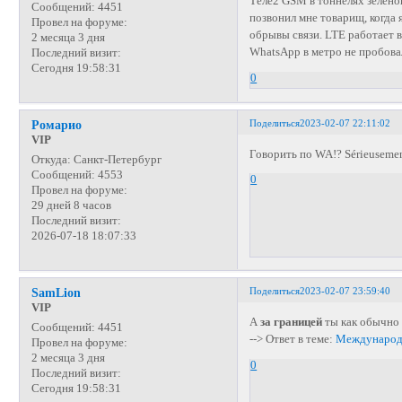
Теле2 GSM в тоннелях зелено
Сообщений:
4451
позвонил мне товарищ, когда 
Провел на форуме:
обрывы связи. LTE работает в
2 месяца 3 дня
WhatsApp в метро не пробова
Последний визит:
Сегодня 19:58:31
0
Поделиться
2023-02-07 22:11:02
Ромарио
VIP
Говорить по WA!? Sérieuseme
Откуда:
Санкт-Петербург
Сообщений:
4553
0
Провел на форуме:
29 дней 8 часов
Последний визит:
2026-07-18 18:07:33
Поделиться
2023-02-07 23:59:40
SamLion
VIP
А
за границей
ты как обычно
Сообщений:
4451
--> Ответ в теме:
Международ
Провел на форуме:
2 месяца 3 дня
0
Последний визит:
Сегодня 19:58:31