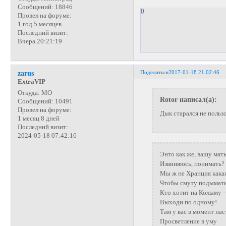
Сообщений:
18846
0
Провел на форуме:
1 год 5 месяцев
Последний визит:
Вчера 20:21:19
Поделиться
2017-01-18 21:02:46
zarus
ExtraVIP
Откуда:
МО
Rotor написал(а):
Сообщений:
10491
Провел на форуме:
Дык старался не пользо
1 месяц 8 дней
Последний визит:
2024-05-18 07:42:16
Энто как же, вашу мать
Извиняюсь, понимать?
Мы ж не Хранция какая
Чтобы смуту подымать
Кто хотит на Колыму -
Выходи по одному!
Там у вас в момент на
Просветление в уму