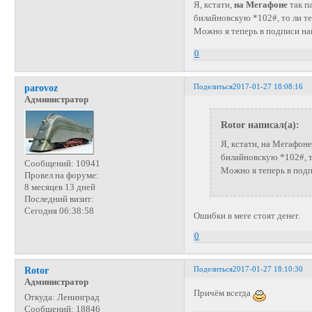
Я, кстати,
на Мегафоне
так п
билайновскую *102#, то ли т
Можно я теперь в подписи на
0
Поделиться
2017-01-27 18:08:16
parovoz
Администратор
Rotor написал(а):
Я, кстати, на Мегафоне
билайновскую *102#, 
Сообщений:
10941
Можно я теперь в подп
Провел на форуме:
8 месяцев 13 дней
Последний визит:
Сегодня 06:38:58
Ошибки в меге стоят денег.
0
Поделиться
2017-01-27 18:10:30
Rotor
Администратор
Причём всегда
Откуда:
Ленинград
Сообщений:
18846