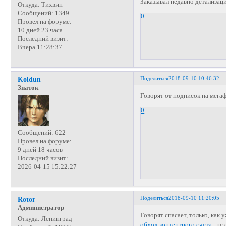
Заказывал недавно детализацию
Откуда:
Тихвин
Сообщений:
1349
0
Провел на форуме:
10 дней 23 часа
Последний визит:
Вчера 11:28:37
Поделиться
2018-09-10 10:46:32
Koldun
Знаток
Говорят от подписок на мега
0
Сообщений:
622
Провел на форуме:
9 дней 18 часов
Последний визит:
2026-04-15 15:22:27
Поделиться
2018-09-10 11:20:05
Rotor
Администратор
Говорят спасает, только, как 
Откуда:
Ленинград
обход контентного счета
, не