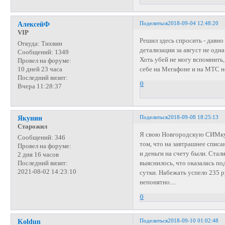
Поделиться
2018-09-04 12:48:20
АлексейФ
VIP
Решил здесь спросить - давн
Откуда:
Тихвин
детализации за август не одн
Сообщений:
1349
Хоть убей не могу вспомнить
Провел на форуме:
себе на Мегафоне и на МТС н
10 дней 23 часа
Последний визит:
0
Вчера 11:28:37
Поделиться
2018-09-08 18:25:13
Якунин
Старожил
Я свою Новгородскую СИМку 
Сообщений:
346
том, что на завтрашнее списан
Провел на форуме:
и деньги на счету были. Стал
2 дня 16 часов
выяснилось, что оказалась п
Последний визит:
2021-08-02 14:23:10
сутки. Набежать успело 235 
непонятно....
0
Поделиться
2018-09-10 01:02:48
Koldun