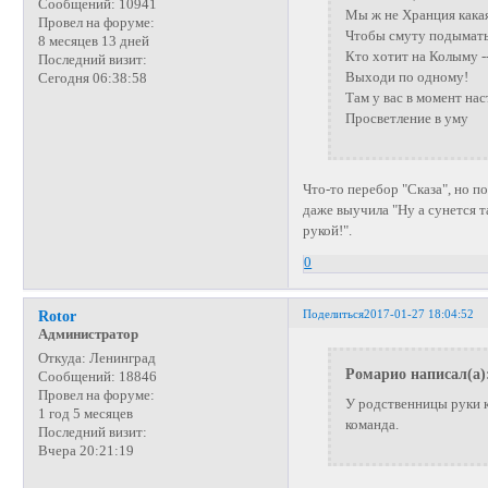
Сообщений:
10941
Мы ж не Хранция какая
Провел на форуме:
Чтобы смуту подымать
8 месяцев 13 дней
Кто хотит на Колыму -
Последний визит:
Выходи по одному!
Сегодня 06:38:58
Там у вас в момент на
Просветление в уму
Что-то перебор "Сказа", но п
даже выучила "Ну а сунется т
рукой!".
0
Поделиться
2017-01-27 18:04:52
Rotor
Администратор
Откуда:
Ленинград
Ромарио написал(а)
Сообщений:
18846
Провел на форуме:
У родственницы руки к
1 год 5 месяцев
команда.
Последний визит:
Вчера 20:21:19