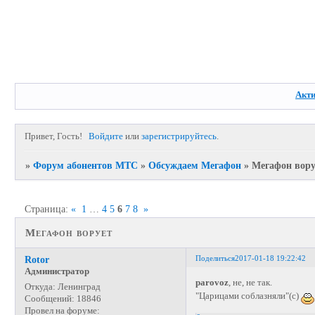
Акт
Привет, Гость!
Войдите
или
зарегистрируйтесь
.
»
Форум абонентов МТС
»
Обсуждаем Мегафон
»
Мегафон вору
Страница:
«
1
…
4
5
6
7
8
»
Мегафон ворует
Поделиться
2017-01-18 19:22:42
Rotor
Администратор
parovoz
, не, не так.
Откуда:
Ленинград
"Царицами соблазняли"(с)
Сообщений:
18846
Провел на форуме: