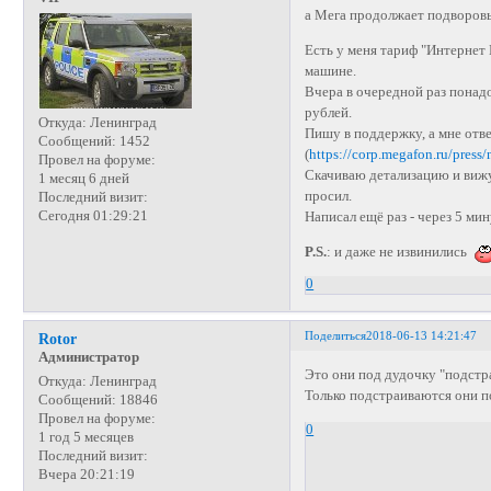
а Мега продолжает подворовы
Есть у меня тариф "Интернет 
машине.
Вчера в очередной раз понадо
рублей.
Откуда:
Ленинград
Пишу в поддержку, а мне отве
Сообщений:
1452
(
https://corp.megafon.ru/press
Провел на форуме:
Скачиваю детализацию и вижу, 
1 месяц 6 дней
просил.
Последний визит:
Сегодня 01:29:21
Написал ещё раз - через 5 мин
P.S.
: и даже не извинились
0
Поделиться
2018-06-13 14:21:47
Rotor
Администратор
Это они под дудочку "подстра
Откуда:
Ленинград
Только подстраиваются они п
Сообщений:
18846
Провел на форуме:
0
1 год 5 месяцев
Последний визит:
Вчера 20:21:19