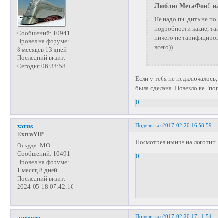
Люблю МегаФон! на
Не надо пи..дить не по
подробности какие, так
Сообщений:
10941
ничего не тарифициров
Провел на форуме:
всего))
8 месяцев 13 дней
Последний визит:
Сегодня 06:38:58
Если у тебя не подключалось, 
была сделана. Повезло не "поп
0
Поделиться
2017-02-20 16:58:59
zarus
ExtraVIP
Посмотрел нынче на логотип 
Откуда:
МО
Сообщений:
10491
0
Провел на форуме:
1 месяц 8 дней
Последний визит:
2024-05-18 07:42:16
Поделиться
2017-02-20 17:11:54
parovoz