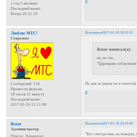
0
1 год 5 месяцев
Последний визит:
Вчера 20:21:19
Поделиться
2017-01-18 20:33:51
Люблю МТС!
Старожил
Rotor написал(а):
не, не так.
"Царицами соблазняли"
Ну дак за цариц ты и платил))
Сообщений:
118
Провел на форуме:
0
18 часов 21 минуту
Последний визит:
2017-01-26 13:11:00
Поделиться
2017-01-18 20:43:40
Rotor
Администратор
"Все снегурочки, на поверк
Откуда:
Ленинград