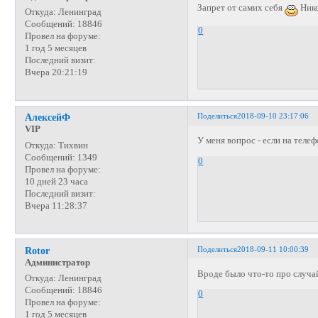
Запрет от самих себя
Нико
Откуда:
Ленинград
Сообщений:
18846
0
Провел на форуме:
1 год 5 месяцев
Последний визит:
Вчера 20:21:19
Поделиться
2018-09-10 23:17:06
АлексейФ
VIP
У меня вопрос - если на теле
Откуда:
Тихвин
Сообщений:
1349
0
Провел на форуме:
10 дней 23 часа
Последний визит:
Вчера 11:28:37
Поделиться
2018-09-11 10:00:39
Rotor
Администратор
Вроде было что-то про случа
Откуда:
Ленинград
Сообщений:
18846
0
Провел на форуме:
1 год 5 месяцев