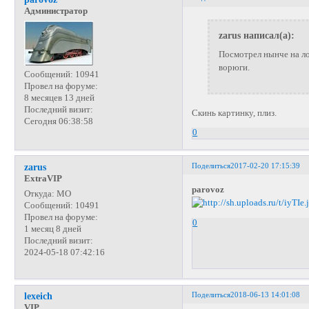
Администратор
zarus написал(а):
Посмотрел нынче на ло
ворюги.
Сообщений:
10941
Провел на форуме:
8 месяцев 13 дней
Последний визит:
Скинь картинку, плиз.
Сегодня 06:38:58
0
Поделиться
2017-02-20 17:15:39
zarus
ExtraVIP
parovoz
Откуда:
МО
Сообщений:
10491
Провел на форуме:
0
1 месяц 8 дней
Последний визит:
2024-05-18 07:42:16
Поделиться
2018-06-13 14:01:08
lexeich
VIP