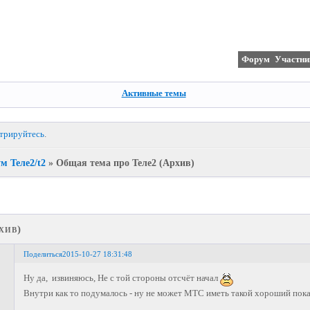
Форум
Участни
Активные темы
стрируйтесь
.
м Теле2/t2
»
Общая тема про Теле2 (Архив)
хив)
Поделиться
2015-10-27 18:31:48
Ну да, извиняюсь, Не с той стороны отсчёт начал
Внутри как то подумалось - ну не может МТС иметь такой хороший пока