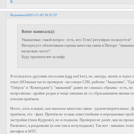
0
Поделиться
2015-11-03 16:52:37
Rotor написал(а):
Уважаемые, такой вопрос: есть, кто Теле2 регулярно пользуется?
Интересует объективная оценка качества связи в Питере: "кваканье
насколько часто?
Буду признателен за инфу.
Я пользуюсь другими опсосами (egg and bee), но, иногда, звоню и через э
опыт (бОльшая часть проверок - на севере СПб, районы "Академки", "Гра
"Озёрок" и "Комендани"): "кваканий" давно не слышал, обрывы - есть, но 
непрозвоны - крайне редки и чаще связаны не со сбрасыванием звонка оп
плохим приёмом.
Итого, хоть и ворьё,
как таковое
качество связи - удовлетворительное. Д
приёмом, это - факт. Причём не только известнейшие и нерешаемые про
застройки (типа Кудрово), но и подвалы. Проверял не далее, как на прош
Раевского, в раздевалке (а они там в полуподвале). Так вот - никаких тел
мегафон и МТС.