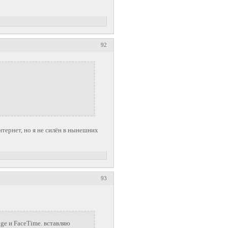
92
нтернет, но я не силён в нынешних
93
age и FaceTime. вставляю