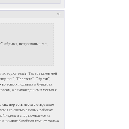
96
", обрывы, непрозвоны и т.п.,
тих ворюг теле2. Так вот каков мой
жданки", "Просвета", "Уделки",
- во всяких подвалах и бункерах,
сосом, а с нахождением в местах с
о сих пор есть места с отвратным
блемы со связью в новых районах
лой неделе в спорткомплексе на
е2 и никаких билайнов там нет, только