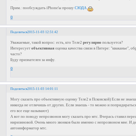
Прим.: пообсуждать iPhone'ы прошу
СЮДА
0
Поделиться
2015-11-03 12:51:42
Уважаемые, такой вопрос: есть, кто Теле2
регулярно
пользуется?
Интересует
объективная
оценка качества связи в Питере: "кваканье", об
часто?
Буду признателен за инфу.
0
Поделиться
2015-11-03 14:01:11
Могу сказать про объективную оценку Теле2 в Псковской) Если не знаешь
никогда не отличишь от других. Если знаешь - то можно и попридираться
его все еще называют)
А вот по поводу непрозвонов могу сказать про мтс. Вчерась ставил пере
ниризиновой. Очень много звонков было именно с непрозвоном мне. И дел
автоинформатор мтс.