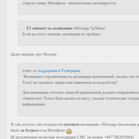
старую симку Мегафона - моментально активируется
...
Т2 снимает за активацию
iMessage 5р50коп.
Если на счету меньше, активация не пройдёт.
Далее видимо про Москву:
ответ от
поддержки в Телеграмм
:
"Возникают ограничения по активации приложений, так как смс-
Теле2 не налажен. приносим извинения за неудобства"
Для активации учетных записей приложений должно отправляться 
обмена нет. Точно Вам сказать не могу, так как технические спе
информацию
Я сам, кстати, уже попадал на
платную
активацию iMessage (несколько ра
было
за бугром
и на Мегафоне
(В детализации несколько исходящих СМС на номер +447786205094)