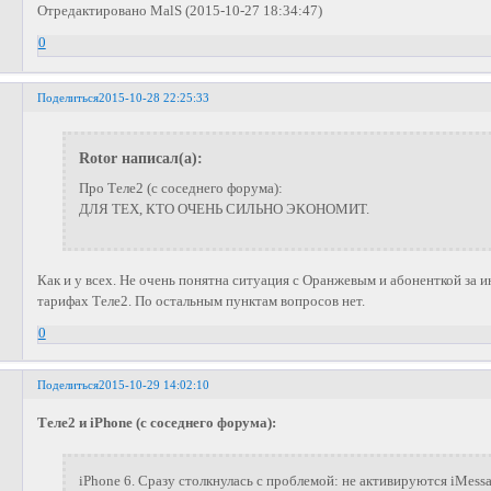
Отредактировано MalS (2015-10-27 18:34:47)
0
Поделиться
2015-10-28 22:25:33
Rotor написал(а):
Про Теле2 (с соседнего форума):
ДЛЯ ТЕХ, КТО ОЧЕНЬ СИЛЬНО ЭКОНОМИТ.
Как и у всех. Не очень понятна ситуация с Оранжевым и абоненткой за и
тарифах Теле2. По остальным пунктам вопросов нет.
0
Поделиться
2015-10-29 14:02:10
Теле2 и iPhone (с соседнего форума):
iPhone 6. Сразу столкнулась с проблемой: не активируются iMess