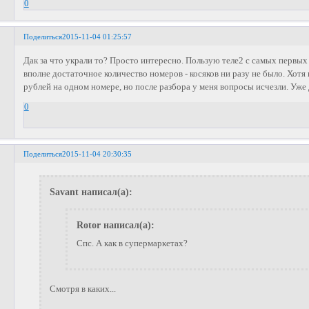
0
Поделиться
2015-11-04 01:25:57
Дак за что украли то? Просто интересно. Пользую теле2 с самых первых
вполне достаточное количество номеров - косяков ни разу не было. Хотя н
рублей на одном номере, но после разбора у меня вопросы исчезли. Уже
0
Поделиться
2015-11-04 20:30:35
Savant написал(а):
Rotor написал(а):
Спс. А как в супермаркетах?
Смотря в каких...