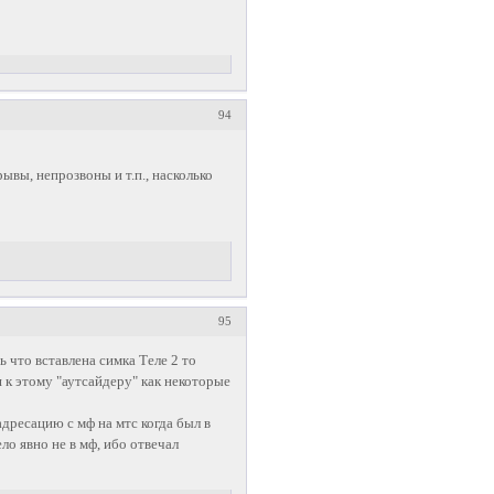
94
рывы, непрозвоны и т.п., насколько
95
 что вставлена симка Теле 2 то
 к этому "аутсайдеру" как некоторые
адресацию с мф на мтс когда был в
о явно не в мф, ибо отвечал