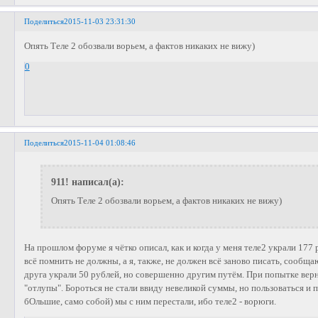
Поделиться
2015-11-03 23:31:30
Опять Теле 2 обозвали ворьем, а фактов никаких не вижу)
0
Поделиться
2015-11-04 01:08:46
911! написал(а):
Опять Теле 2 обозвали ворьем, а фактов никаких не вижу)
На прошлом форуме я чётко описал, как и когда у меня теле2 украли 177 
всё помнить не должны, а я, также, не должен всё заново писать, сообща
друга украли 50 рублей, но совершенно другим путём. При попытке ве
"отлупы". Бороться не стали ввиду невеликой суммы, но пользоваться и 
бОльшие, само собой) мы с ним перестали, ибо теле2 - ворюги.