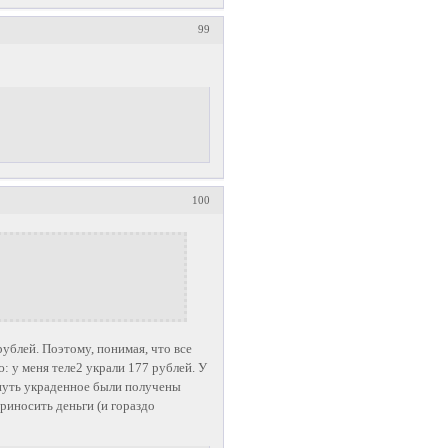
99
100
рублей. Поэтому, понимая, что все
ю: у меня теле2 украли 177 рублей. У
рнуть украденное были получены
приносить деньги (и гораздо