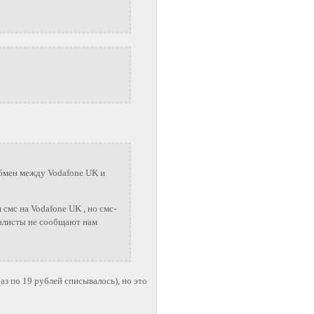
обмен между Vodafone UK и
смс на Vodafone UK , но смс-
циалисты не сообщают нам
з по 19 рублей списывалось), но это