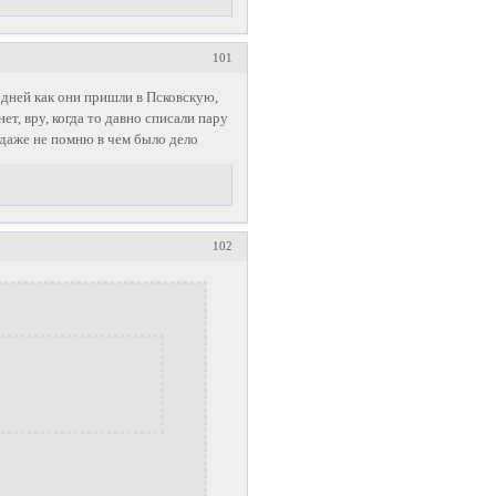
101
 дней как они пришли в Псковскую,
ет, вру, когда то давно списали пару
 даже не помню в чем было дело
102