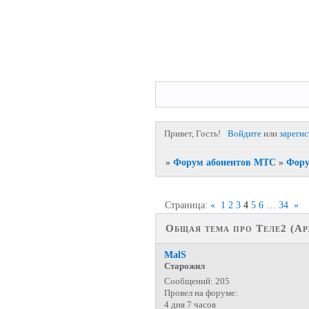
Привет, Гость!
Войдите
или
зареги
»
Форум абонентов МТС
»
Фору
Страница:
«
1
2
3
4
5
6
…
34
»
Общая тема про Теле2 (Ар
MalS
Старожил
Сообщений:
205
Провел на форуме:
4 дня 7 часов