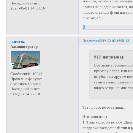
мозилла, ну или хром) на одн
Последний визит:
плагин не поддерживается, ил
2025-05-01 14:08:16
просто ставишь флеш плеер и 
почему, а?))
0
Поделиться
2016-02-02 16:58:43
parovoz
Администратор
911! написал(а):
Вот заинтересовал один
примеру опера, или мо
Сообщений:
10941
ютуба, а на другом нет
Провел на форуме:
самый универсальный б
8 месяцев 13 дней
видео везде, но мне по
Последний визит:
Сегодня 14:27:18
Тут просто не ответишь...
Это зависит от:
1. Типа видео на ютюбе. Дале
поддерживает данный тип и р