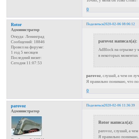
Точно, у меня он тоже стоит!
0
Поделиться
2020-02-06 08:06:12
Rotor
Администратор
Откуда:
Ленинград
parovoz написал(а):
Сообщений:
18846
Провел на форуме:
AdBlock на огрызке у м
1 год 5 месяцев
в некоторых моментах
Последний визит:
Сегодня 11:07:53
parovoz
, слушай, а чем он л
Я правильно понимаю, что по
0
Поделиться
2020-02-06 11:36:39
parovoz
Администратор
Rotor написал(а):
parovoz, слушай, а че
Я правильно понимаю, 