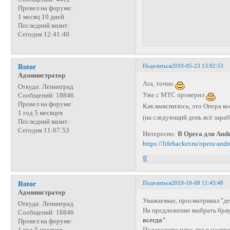
Провел на форуме:
1 месяц 10 дней
Последний визит:
Сегодня 12:41:40
Поделиться
2019-05-23 13:02:53
Rotor
Администратор
Ага, точно
Откуда:
Ленинград
Уже с МТС проверил
Сообщений:
18846
Провел на форуме:
Как выяснилось, это Опера к
1 год 5 месяцев
(на следующий день всё зараб
Последний визит:
Сегодня 11:07:53
Интересно:
В Opera для And
https://lifehacker.ru/opera-an
0
Поделиться
2019-10-08 11:43:48
Rotor
Администратор
Уважаемые, просматривал "дет
Откуда:
Ленинград
На предложение выбрать брау
Сообщений:
18846
всегда"
.
Провел на форуме:
Подскажите плиз, где в настр
1 год 5 месяцев