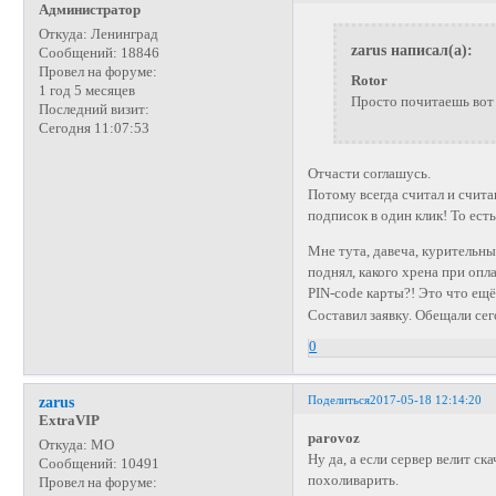
Администратор
Откуда:
Ленинград
zarus написал(а):
Сообщений:
18846
Провел на форуме:
Rotor
1 год 5 месяцев
Просто почитаешь вот 
Последний визит:
Сегодня 11:07:53
Отчасти соглашусь.
Потому всегда считал и счит
подписок в один клик! То ест
Мне тута, давеча, курительн
поднял, какого хрена при опл
PIN-code карты?! Это что ещё 
Составил заявку. Обещали сег
0
Поделиться
2017-05-18 12:14:20
zarus
ExtraVIP
parovoz
Откуда:
МО
Ну да, а если сервер велит с
Сообщений:
10491
похоливарить.
Провел на форуме: