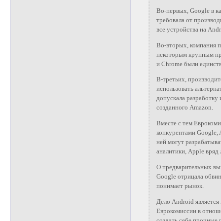
Во-первых, Google в ка
требовала от производ
все устройства на Andr
Во-вторых, компания 
некоторым крупным пр
и Chrome были единст
В-третьих, производи
использовать альтернат
допускала разработку и
созданного Amazon.
Вместе с тем Еврокоми
конкурентами Google, 
ней могут разрабатыва
аналитики, Apple вряд
О предварительных выв
Google отрицала обви
понимает рынок.
Дело Android является
Еврокомиссии в отноше
создать себе прочные