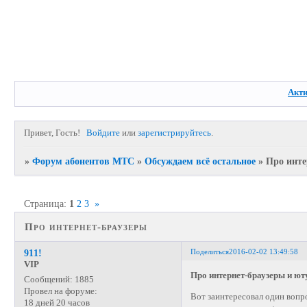
Акт
Привет, Гость!
Войдите
или
зарегистрируйтесь
.
»
Форум абонентов МТС
»
Обсуждаем всё остальное
»
Про инте
Страница:
1
2
3
»
Про интернет-браузеры
Поделиться
2016-02-02 13:49:58
911!
VIP
Про интернет-браузеры и ют
Сообщений:
1885
Провел на форуме:
Вот заинтересовал один вопро
18 дней 20 часов