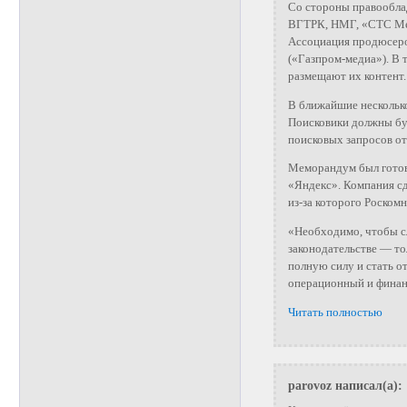
Со стороны правообла
ВГТРК, НМГ, «СТС Мед
Ассоциация продюсеро
(«Газпром-медиа»). В 
размещают их контент.
В ближайшие несколько
Поисковики должны буд
поисковых запросов от
Меморандум был готов 
«Яндекс». Компания сд
из-за которого Роском
«Необходимо, чтобы с
законодательстве — то
полную силу и стать 
операционный и финан
Читать полностью
parovoz написал(а):