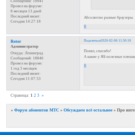
Сообщений:
10941
Провел на форуме:
8 месяцев 13 дней
Последний визит:
Абсолютно разные браузеры. 
Сегодня 14:27:18
0
Поделиться
2020-02-06 11:50:10
Rotor
Администратор
Понял, спасибо!
Откуда:
Ленинград
А какие у ЯБ полезные плюш
Сообщений:
18846
Провел на форуме:
0
1 год 5 месяцев
Последний визит:
Сегодня 11:07:53
Страница:
1
2
3
»
»
Форум абонентов МТС
»
Обсуждаем всё остальное
»
Про инте