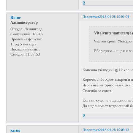
0
Поделиться
2018-04-28 19:01:04
Rotor
Администратор
Откуда:
Ленинград
Vitalymts написал(а)
Сообщений:
18846
Провел на форуме:
Чертов хром! Ублюдки!
1 год 5 месяцев
Последний визит:
Еба угроза... еще и с 
Сегодня 11:07:53
Конечно ублюдки! ))) Нахрена
Короче, снёс Хром нахрен и п
Через неё авторизовался, всё 
Спасибо за совет!
Кстати, судя по ощущениям, 
Да ещё и имеет встроенный 
0
Поделиться
2018-04-28 19:09:43
zarus