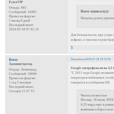
ExtraVIP
Откуда:
МО
Rotor написал(а):
Сообщений:
10491
Провел на форуме:
Нахрена делать прилож
1 месяц 8 дней
Последний визит:
2024-05-18 07:42:16
Для безопасности, при утере 
асфальт, а там кэш и куки брау
0
Поделиться
2018-07-18 19:14:50
Rotor
Администратор
Google оштрафовали на 4,3 
Откуда:
Ленинград
"С 2011 года Google незакон
Сообщений:
18846
операторов мобильных сетей,
Провел на форуме:
говорится в сообщении ЕК.
1 год 5 месяцев
Последний визит:
Сегодня 11:07:53
Читать полностью
Москва. 18 июля. INTE
4,35 млрд евро в рамк
компании в Евросоюзе