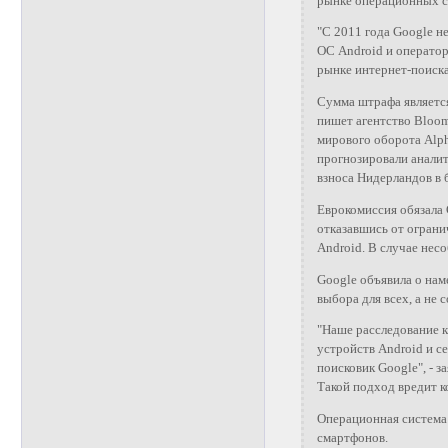
рынке операционных с
"С 2011 года Google н
ОС Android и операто
рынке интернет-поиска
Сумма штрафа являетс
пишет агентство Bloom
мирового оборота Alph
прогнозировали аналит
взноса Нидерландов в 
Еврокомиссия обязала 
отказавшись от ограни
Android. В случае нес
Google объявила о на
выбора для всех, а не 
"Наше расследование к
устройств Android и с
поисковик Google", - 
Такой подход вредит к
Операционная система 
смартфонов.