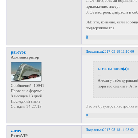
2. От того, есть ли обращени
приложение, плеер;
3. От настроек файрвола и со
ЗЫ: это, конечно, если вообщ
поддерживается.
0
Поделиться
2017-05-18 11:10:06
parovoz
Администратор
zarus написал(а):
...
А если у тебя дурацки
Сообщений:
10941
пора его сменить. А т
Провел на форуме:
8 месяцев 13 дней
Последний визит:
Это не браузер, а настройка н
Сегодня 14:27:18
0
Поделиться
2017-05-18 11:23:02
zarus
ExtraVIP