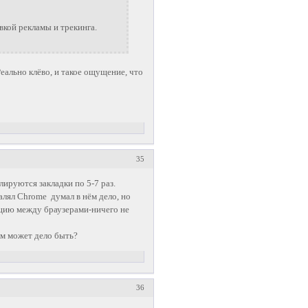
вкой рекламы и трекинга.
Реально клёво, и такое ощущение, что
35
лируются закладки по 5-7 раз.
алял Chrome думал в нём дело, но
ацию между браузерами-ничего не
чём может дело быть?
36