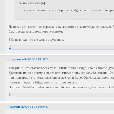
zarus написал(а):
Порадовало наличие для ios браузера edge со встроенной блокиро
Не искал его, кстати, на огрызке, а на андроиде уже полгода использую. 
быстрее даже андроидного гуглхрома.
ЗЫ: на винде - то же самое ощущение.
0
Поделиться
2020-12-11 10:38:39
Товарищи, кто сталкивался с такой фигнёй: что в Edge, что в Chrome, дуб
Удаляешь их по одному, а через пять минут опять вся задублировано. Уд
при повторной его установке, опять всё как и было. Отменял синхрониз
помогает. Удалять Edge, как-то муторно совсем.
Поставил Mozilla Firefox, отлично работает, ничего не дублируется. В 
0
Поделиться
2020-12-11 10:49:31