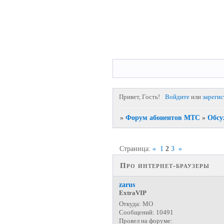
Привет, Гость!
Войдите
или
зареги
»
Форум абонентов МТС
»
Обсу
Страница:
«
1
2
3
»
Про интернет-браузеры
zarus
ExtraVIP
Откуда:
МО
Сообщений:
10491
Провел на форуме: