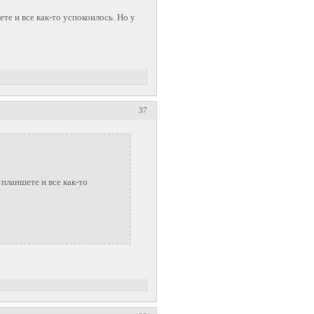
те и все как-то успокоилось. Но у
37
 планшете и все как-то