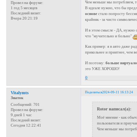
Чем меньше мы потребляем, 
Провел на форуме:
В идеале нужно, что бы пред
1 год 5 месяцев
Последний визит:
основе
стало попросту бессмы
Вчера 20:21:19
крайняк - за чисто символиче
И в этом смысле - ДА, нужно 
что "мучительно и больно"
Как пример: я в авто даже р
прикольнее и приятнее, чем 
И поэтому:
больше виртуало
это УЖЕ ХОРОШО!
0
Поделиться
2024-09-11 16:13:24
Vitalymts
Знаток
Сообщений:
701
Rotor написал(а):
Провел на форуме:
9 дней 1 час
Моё мнение - как обыч
Последний визит:
пользователя и приуч
Сегодня 12:22:41
Чем меньше мы потреб