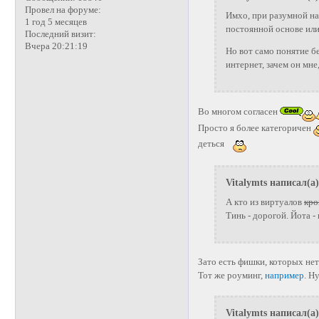
Провел на форуме:
Имхо, при разумной на
1 год 5 месяцев
постоянной основе или
Последний визит:
Вчера 20:21:19
Но вот само понятие б
интернет, зачем он мне,
Во многом согласен
Просто я более категоричен
деться
Vitalymts написал(а)
А кто из виртуалов
кро
Тинь - дорогой. Йота - 
Зато есть фишки, которых нет
Тот же роуминг,
например
. Н
Vitalymts написал(а)