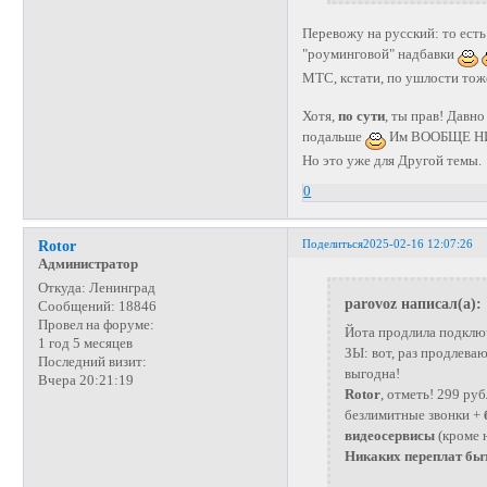
Перевожу на русский: то есть
"роуминговой" надбавки
МТС, кстати, по ушлости тож
Хотя,
по сути
, ты прав! Давно
подальше
Им ВООБЩЕ НИЧЕ
Но это уже для Другой темы.
0
Поделиться
2025-02-16 12:07:26
Rotor
Администратор
Откуда:
Ленинград
parovoz написал(а):
Сообщений:
18846
Провел на форуме:
Йота продлила подключ
1 год 5 месяцев
ЗЫ: вот, раз продлевают
Последний визит:
выгодна!
Вчера 20:21:19
Rotor
, отметь! 299 ру
безлимитные звонки +
видеосервисы
(кроме 
Никаких переплат быт