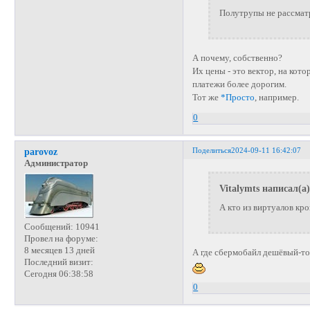
Полутрупы не рассмат
А почему, собственно?
Их цены - это вектор, на кот
платежи более дорогим.
Тот же
*Просто
, например.
0
Поделиться
2024-09-11 16:42:07
parovoz
Администратор
Vitalymts написал(а)
А кто из виртуалов кр
Сообщений:
10941
Провел на форуме:
8 месяцев 13 дней
А где сбермобайл дешёвый-то
Последний визит:
Сегодня 06:38:58
0