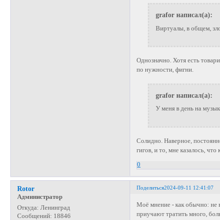
grafor написал(а):
Виртуалы, в общем, зло
Однозначно. Хотя есть товари
по нужности, фигни.
grafor написал(а):
У меня в день на музык
Солидно. Наверное, постоянн
гигов, и то, мне казалось, чт
0
Поделиться
2024-09-11 12:41:07
Rotor
Администратор
Моё мнение - как обычно: не 
Откуда:
Ленинград
приучают тратить много, бо
Сообщений:
18846