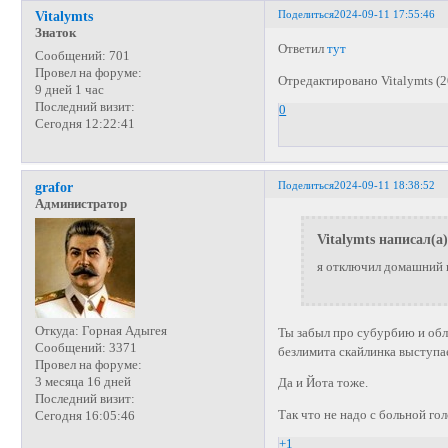
Поделиться
2024-09-11 17:55:46
Vitalymts
Знаток
Ответил
тут
Сообщений:
701
Провел на форуме:
Отредактировано Vitalymts (2
9 дней 1 час
Последний визит:
0
Сегодня 12:22:41
Поделиться
2024-09-11 18:38:52
grafor
Администратор
Vitalymts написал(а)
я отключил домашний ин
Откуда:
Горная Адыгея
Ты забыл про субурбию и обла
Сообщений:
3371
безлимита скайлинка выступа
Провел на форуме:
3 месяца 16 дней
Да и Йота тоже.
Последний визит:
Так что не надо с больной го
Сегодня 16:05:46
+1