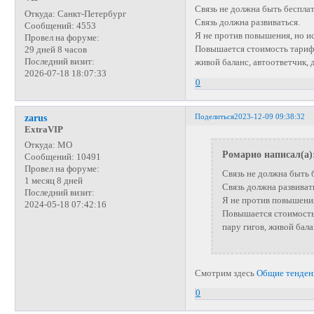
Связь не должна быть беспла
Откуда:
Санкт-Петербург
Связь должна развиваться.
Сообщений:
4553
Я не против повышения, но и
Провел на форуме:
Повышается стоимость тарифа-
29 дней 8 часов
Последний визит:
живой баланс, автоответчик, д
2026-07-18 18:07:33
0
Поделиться
2023-12-09 09:38:32
zarus
ExtraVIP
Откуда:
МО
Ромарио написал(а)
Сообщений:
10491
Провел на форуме:
Связь не должна быть 
1 месяц 8 дней
Связь должна развиват
Последний визит:
Я не против повышения
2024-05-18 07:42:16
Повышается стоимость 
пару гигов, живой бала
Смотрим здесь
Общие тенден
0