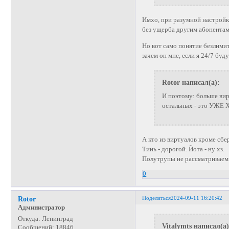
Имхо, при разумной настройке
без ущерба другим абонентам,
Но вот само понятие безлими
зачем он мне, если я 24/7 буду
Rotor написал(а):
И поэтому: больше ви
остальных - это УЖЕ
А кто из виртуалов кроме сб
Тинь - дорогой. Йота - ну хз.
Полутрупы не рассматриваем
0
Поделиться
2024-09-11 16:20:42
Rotor
Администратор
Откуда:
Ленинград
Vitalymts написал(а)
Сообщений:
18846