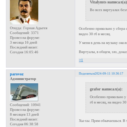
Vitalymts написал(а)
Во всех виртуалах безл
Откуда:
Горная Адыгея
Особенно прикольно у сбера 
Сообщений:
3371
видео 30 гб в месяц.
Провел на форуме:
3 месяца 16 дней
У меня в день на музыку около
Последний визит:
Виртуалы, в общем, зло, дока
Сегодня 16:05:46
+1
Поделиться
2024-09-11 10:36:17
parovoz
Администратор
grafor написал(а):
Особенно прикольно у 
гб в месяц, на видео 30
Сообщений:
10941
Провел на форуме:
8 месяцев 13 дней
Последний визит:
Хы-хы. Прям обкачаешься. В 
Сегодня 06:38:58