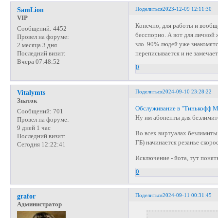
Поделиться
2023-12-09 12:11:30
SamLion
VIP
Конечно, для работы и вообщ
Сообщений:
4452
бесспорно. А вот для личной
Провел на форуме:
зло. 90% людей уже знакомятс
2 месяца 3 дня
переписывается и не замечае
Последний визит:
Вчера 07:48:52
0
Поделиться
2024-09-10 23:28:22
Vitalymts
Знаток
Обслуживание в "Тинькофф 
Сообщений:
701
Ну им абоненты для безлимито
Провел на форуме:
9 дней 1 час
Во всех виртуалах безлимиты 
Последний визит:
ГБ) начинается резанье скоро
Сегодня 12:22:41
Исключение - йота, тут поня
0
Поделиться
2024-09-11 00:31:45
grafor
Администратор