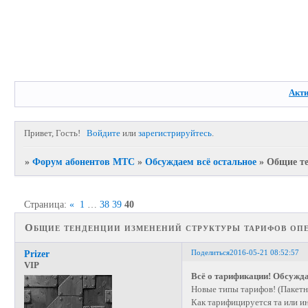
Акт
Привет, Гость!
Войдите
или
зарегистрируйтесь
.
»
Форум абонентов МТС
»
Обсуждаем всё остальное
»
Общие те
Страница:
«
1
…
38
39
40
Общие тенденции изменений структуры тарифов оп
Поделиться
2016-05-21 08:52:57
Prizer
VIP
Всё о тарификации! Обсужд
Новые типы тарифов! (Пакет
Как тарифицируется та или ин