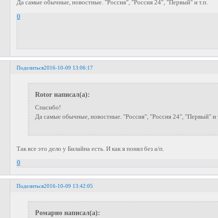
Да самые обычные, новостные. "Россия", "Россия 24", "Первый" и т.п.
0
Поделиться
2016-10-09 13:06:17
Rotor написал(а):
Спасибо!
Да самые обычные, новостные. "Россия", "Россия 24", "Первый" и т
Так все это дело у Билайна есть. И как я понял без а/п.
0
Поделиться
2016-10-09 13:42:05
Ромарио написал(а):