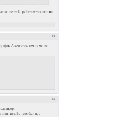
иложение от Би работает так же и по
13
трафик. А качество, тем не менее,
14
телевизор.
у меня нет. Вопрос был про