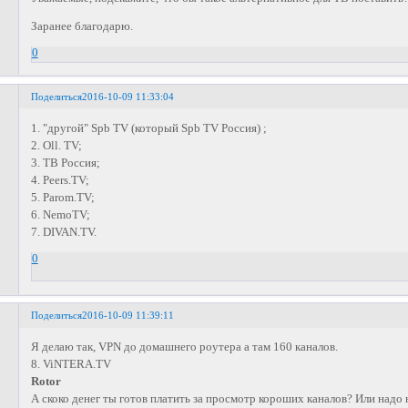
Заранее благодарю.
0
Поделиться
2016-10-09 11:33:04
1. "другой" Spb TV (который Spb TV Россия) ;
2. Oll. TV;
3. ТВ Россия;
4. Peers.TV;
5. Parom.TV;
6. NemoTV;
7. DIVAN.TV.
0
Поделиться
2016-10-09 11:39:11
Я делаю так, VPN до домашнего роутера а там 160 каналов.
8. ViNTERA.TV
Rotor
А скоко денег ты готов платить за просмотр короших каналов? Или надо 