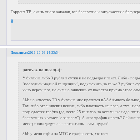
Торрент ТВ, очень много каналов, всё бесплатно и запускается с браузер
0
Поделиться
2016-10-09 14:33:34
parovoz написал(а):
У билайна либо 3 рубля в сутки и не подъедает пакет. Либо - подъе
"последней модной тенденции", подключить, за те же 3 рубля в су
кино через него, но сильно зависишь от качества приёма этого сам
ЗЫ: но качество ТВ у билайна мне нравится нААААмного больше,
Там либо ограничения всякие, либо платность каналов, а тут - нор
подъедается трафик (да, всего 25 каналов, за остальные надо плат
бесплатных хватает "с запасом"). А чего трафик жалеть? Сейчас
месяц снова дадут, а не потратишь... сам - дурак!
ЗЫ: у меня ещё и на МТС-е трафик есть, хватает.