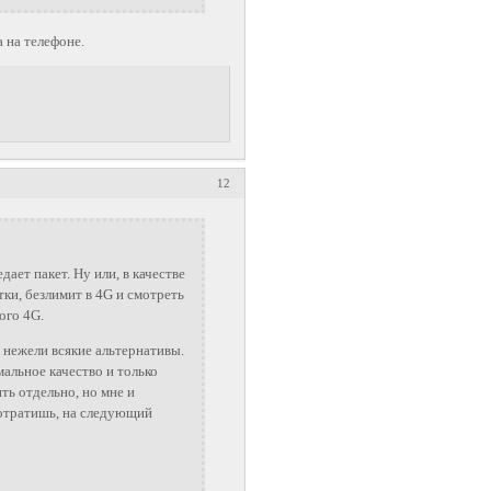
а на телефоне.
12
дает пакет. Ну или, в качестве
тки, безлимит в 4G и смотреть
ого 4G.
 нежели всякие альтернативы.
мальное качество и только
ить отдельно, но мне и
 потратишь, на следующий