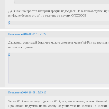
Да, я именно про тот, который трафик подъедает. Но в любом случае, пр
ви-фи, не беря за это а/п, в отличие от других ОПСОСОВ
0
Поделиться
2016-10-09 15:21:22
Да, верно, есть такой факт, что можно смотреть через Wi-Fi и не тратить 
останется годным.
0
Поделиться
2016-10-09 15:33:13
Через WiFi мне не надо. Где есть WiFi, там, как правило, есть и обычный 
Про Билайн подумаю, но по-моему ТВ у них тока на "Всёхах", а "Всёхи" 