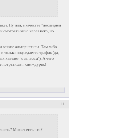
акет. Ну или, в качестве "последней
и смотреть кино через него, но
 всякие альтернативы. Там либо
 и только подъедается трафик (да,
ых хватает "с запасом"). А чего
 потратишь... сам - дурак!
11
тавить? Может есть что?