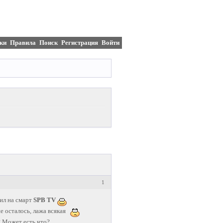
ки
Правила
Поиск
Регистрация
Войти
1
ил на смарт
SPB TV
е осталось, лажа всякая
? Может есть что?