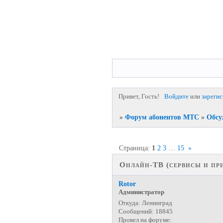
Привет, Гость!
Войдите
или
зареги
»
Форум абонентов МТС
»
Обсу
Страница:
1
2
3
…
15
»
Онлайн-ТВ (сервисы и пр
Rotor
Администратор
Откуда:
Ленинград
Сообщений:
18845
Провел на форуме: