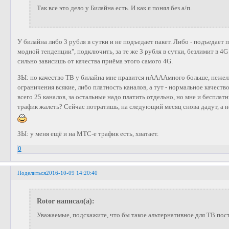
Так все это дело у Билайна есть. И как я понял без а/п.
У билайна либо 3 рубля в сутки и не подъедает пакет. Либо - подъедает п
модной тенденции", подключить, за те же 3 рубля в сутки, безлимит в 4G 
сильно зависишь от качества приёма этого самого 4G.
ЗЫ: но качество ТВ у билайна мне нравится нААААмного больше, нежели
ограничения всякие, либо платность каналов, а тут - нормальное качество
всего 25 каналов, за остальные надо платить отдельно, но мне и бесплатн
трафик жалеть? Сейчас потратишь, на следующий месяц снова дадут, а не
ЗЫ: у меня ещё и на МТС-е трафик есть, хватает.
0
Поделиться
2016-10-09 14:20:40
Rotor написал(а):
Уважаемые, подскажите, что бы такое альтернативное для ТВ пос