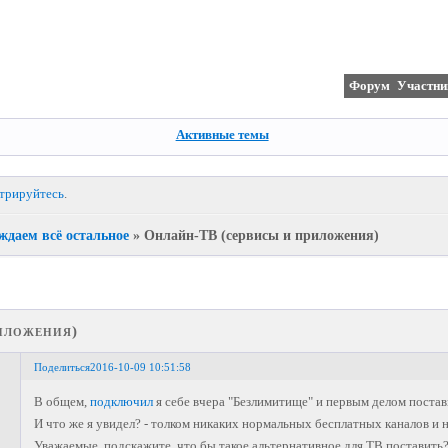
Форум
Участни
Активные темы
стрируйтесь
.
ждаем всё остальное
»
Онлайн-ТВ (сервисы и приложения)
иложения)
Поделиться
2016-10-09 10:51:58
В общем,
подключил
я себе вчера "Безлимитище" и первым делом постав
И что же я увидел? - толком никаких нормальных бесплатных каналов и н
Уважаемые, подскажите, что бы такое альтернативное для ТВ поставить