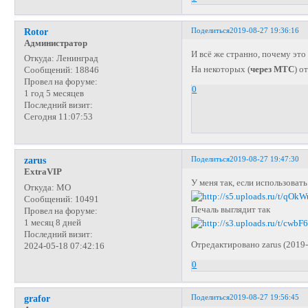
Поделиться
2019-08-27 19:36:16
Rotor
Администратор
И всё же странно, почему это
Откуда:
Ленинград
На некоторых (
через МТС
) о
Сообщений:
18846
Провел на форуме:
0
1 год 5 месяцев
Последний визит:
Сегодня 11:07:53
Поделиться
2019-08-27 19:47:30
zarus
ExtraVIP
У меня так, если использовать 
Откуда:
МО
Сообщений:
10491
Печаль выглядит так
Провел на форуме:
1 месяц 8 дней
Последний визит:
Отредактировано zarus (2019-
2024-05-18 07:42:16
0
Поделиться
2019-08-27 19:56:45
grafor