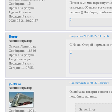
Потом сами мне перезапустили
Сообщений:
15
тех.отдел. Обещали все сдела
Провел на форуме:
решили.)) Вообщем, проблема 
1 день 11 часов
Последний визит:
0
2026-05-21 20:29:57
Поделиться
2019-08-27 14:35:06
Rotor
Администратор
С Нокии Оперой нормально о
Откуда:
Ленинград
Сообщений:
18846
0
Провел на форуме:
1 год 5 месяцев
Последний визит:
Сегодня 11:07:53
Поделиться
2019-08-27 15:16:24
parovoz
Администратор
Ошибка же говорит совсем о 
подобных экранах.
Server Error
Сообщений:
10941