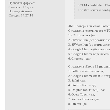
Провел на форуме:
403.14 - Forbidden: Dire
8 месяцев 13 дней
The Web server is configu
Последний визит:
Сегодня 14:27:18
ЗЫ: Проверил, чем мог. Боль
С телефона ксяоми через МТ
1. CM Browser - фиг;
2. SRWare Iron (без режима эк
3. SRWare Iron (с режимом эко
4. Google Chrome (без режима
5. Google Chrome (с режимом 
6. Ghostery - фиг.
С телефона iPhone SE (прошив
1. Puffin - естественно да;
2. Google Chrome (на iOS нет 
3. Safari - да;
4. Firefox Focus - да;
5. Dolphin (обычный) - да;
6. Opera Touch - да;
7. Yandex.Browser - да;
8. Firefox - да.