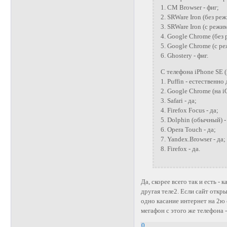
1. CM Browser - фиг;
2. SRWare Iron (без ре
3. SRWare Iron (с режи
4. Google Chrome (без 
5. Google Chrome (с р
6. Ghostery - фиг.
С телефона iPhone SE (
1. Puffin - естественно 
2. Google Chrome (на i
3. Safari - да;
4. Firefox Focus - да;
5. Dolphin (обычный) -
6. Opera Touch - да;
7. Yandex.Browser - да;
8. Firefox - да.
Да, скорее всего так и есть - 
другая теле2. Если сайт откр
одно касание интернет на 2ю 
мегафон с этого же телефона -
0