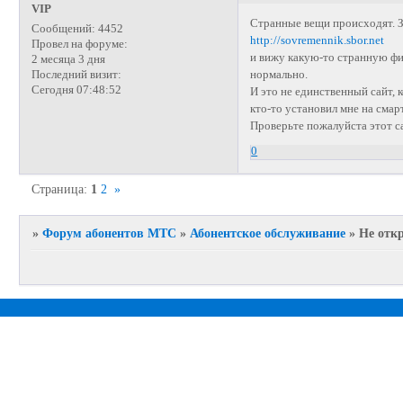
VIP
Странные вещи происходят. З
Сообщений:
4452
http://sovremennik.sbor.net
Провел на форуме:
и вижу какую-то странную фи
2 месяца 3 дня
нормально.
Последний визит:
Сегодня 07:48:52
И это не единственный сайт, к
кто-то установил мне на смар
Проверьте пожалуйста этот са
0
Страница:
1
2
»
»
Форум абонентов МТС
»
Абонентское обслуживание
»
Не отк