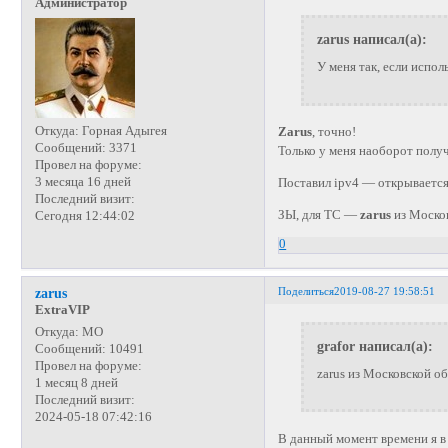
Администратор
zarus написал(а):
У меня так, если исполь
Откуда:
Горная Адыгея
Zarus
, точно!
Сообщений:
3371
Только у меня наоборот получи
Провел на форуме:
3 месяца 16 дней
Поставил ipv4 — открывается
Последний визит:
ЗЫ, для ТС —
zarus
из Москов
Сегодня 12:44:02
0
Поделиться
2019-08-27 19:58:51
zarus
ExtraVIP
Откуда:
МО
grafor написал(а):
Сообщений:
10491
Провел на форуме:
zarus из Московской об
1 месяц 8 дней
Последний визит:
2024-05-18 07:42:16
В данный момент времени я в