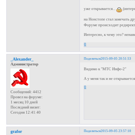
уже открывается...
(интер
на Нонстопе стал замечать др
Форуме происходит редирек
Интересно, к чему это? нена
0
Поделиться
2015-09-05 20:51:53
_Alexander_
Администратор
Видимо к "МТС Инфо-2"
А у меня так и не открывается
0
Сообщений:
4412
Провел на форуме:
1 месяц 10 дней
Последний визит:
Сегодня 12:41:40
Поделиться
2015-09-05 23:57:10
grafor