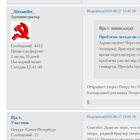
Поделиться
2019-08-27 13:45:26
_Alexander_
Администратор
Ilja.v. написал(а):
Проблема захода на с
Здравствуйте! Через ин
Сообщений:
4412
зоопарка). Браузеры пр
Провел на форуме:
время через интернет 
1 месяц 10 дней
проблема уже месяца 2
Последний визит:
симкарты. Просьба пров
Сегодня 12:41:40
Открывает (через Оперу без 
блокировкой рекламы). Попроб
0
Поделиться
2019-08-27 14:01:10
Ilja.v.
Участник
Спасибо. Даже не знаю, что и
Откуда:
Санкт-Петербург
опера, родной браузер сяоми.
Сообщений:
15
403.14. Причем если сразу пе