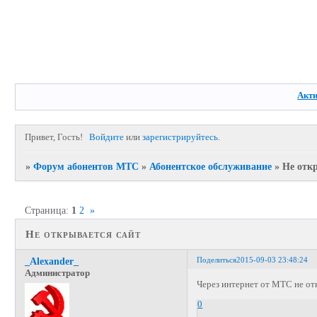
Акт
Привет, Гость!
Войдите
или
зарегистрируйтесь
.
»
Форум абонентов МТС
»
Абонентское обслуживание
»
Не отк
Страница:
1
2
»
Не открывается сайт
Поделиться
2015-09-03 23:48:24
_Alexander_
Администратор
Через интернет от МТС не от
0