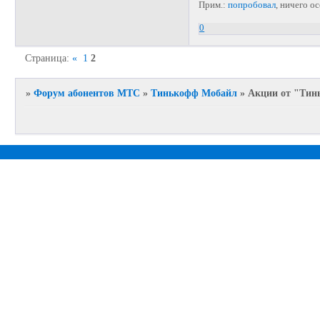
Прим.:
попробовал
, ничего о
0
Страница:
«
1
2
»
Форум абонентов МТС
»
Тинькофф Мобайл
»
Акции от "Тин