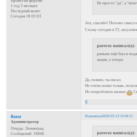
Провел на форуме:
Не просто "да", а "коне
1 год 5 месяцев
Последний визит:
Сегодня 18:03:03
Ага, спасибо! Похоже смысл 
Схожу сегодня в Т2, актуали
parovoz написал(а):
раньше ещё был и пода
акции, а теперь
Да, помню, ты писал.
Не очень понял только, получ
Но попробовать можно
Сп
0
Поделиться
2020-05-13 14:46:21
Rotor
Администратор
Откуда:
Ленинград
parovoz написал(а):
Сообщений:
18846