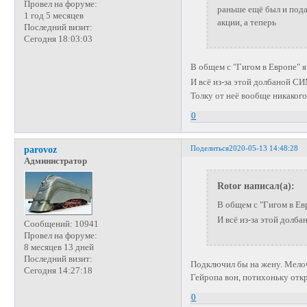
Провел на форуме:
раньше ещё был и пода
1 год 5 месяцев
акции, а теперь
Последний визит:
Сегодня 18:03:03
В общем с "Гигом в Европе" 
И всё из-за этой долбаной С
Толку от неё вообще никаког
0
Поделиться
2020-05-13 14:48:28
parovoz
Администратор
Rotor написал(а):
В общем с "Гигом в Ев
И всё из-за этой долб
Сообщений:
10941
Провел на форуме:
8 месяцев 13 дней
Последний визит:
Подключил бы на жену. Мелоч
Сегодня 14:27:18
Гейропа вон, потихоньку откр
0