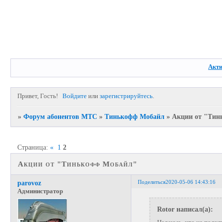
Акт
Привет, Гость!
Войдите
или
зарегистрируйтесь
.
»
Форум абонентов МТС
»
Тинькофф Мобайл
»
Акции от "Тин
Страница:
«
1
2
Акции от "Тинькофф Мобайл"
Поделиться
2020-05-06 14:43:16
parovoz
Администратор
Rotor написал(а):