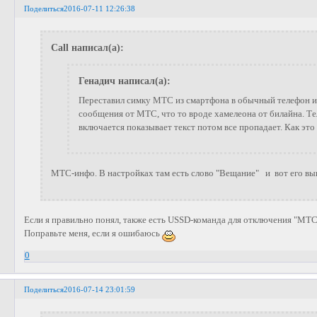
Поделиться
2016-07-11 12:26:38
Call написал(а):
Генадич написал(а):
Переставил симку МТС из смартфона в обычный телефон и
сообщения от МТС, что то вроде хамелеона от билайна. Т
включается показывает текст потом все пропадает. Как эт
МТС-инфо. В настройках там есть слово "Вещание" и вот его вы
Если я правильно понял, также есть USSD-команда для отключения "МТ
Поправьте меня, если я ошибаюсь
0
Поделиться
2016-07-14 23:01:59