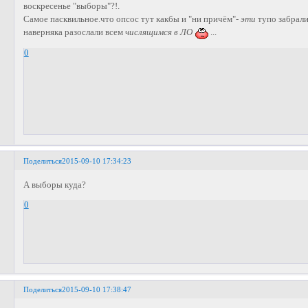
воскресенье "выборы"?!.
Самое пасквильное.что опсос тут какбы и "ни причём"-
эти
тупо забрали
наверняка разослали всем
числящимся в ЛО
...
0
Поделиться
2015-09-10 17:34:23
А выборы куда?
0
Поделиться
2015-09-10 17:38:47