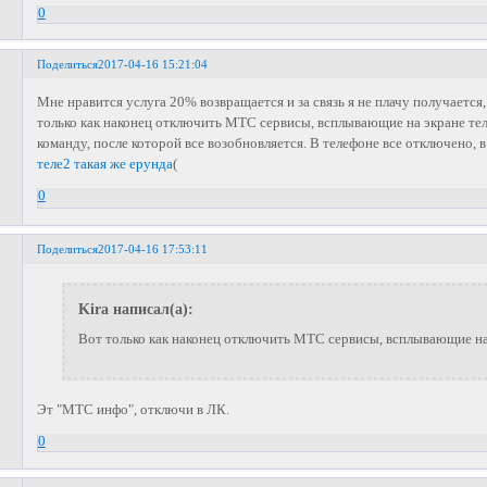
0
Поделиться
2017-04-16 15:21:04
Мне нравится услуга 20% возвращается и за связь я не плачу получается,
только как наконец отключить МТС сервисы, всплывающие на экране те
команду, после которой все возобновляется. В телефоне все отключено,
теле2 такая же ерунда
(
0
Поделиться
2017-04-16 17:53:11
Kira написал(а):
Вот только как наконец отключить МТС сервисы, всплывающие на
Эт "МТС инфо", отключи в ЛК.
0