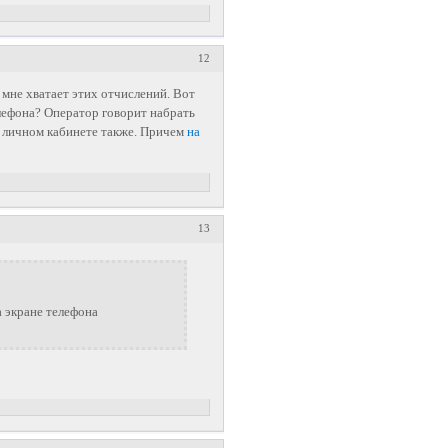
12
 мне хватает этих отчислений. Вот
лефона? Оператор говорит набрать
 в личном кабинете также. Причем
на
13
 экране телефона