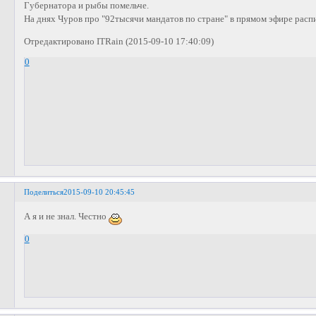
Губернатора и рыбы помельче.
На днях Чуров про "92тысячи мандатов по стране" в прямом эфире распин
Отредактировано ITRain (2015-09-10 17:40:09)
0
Поделиться
2015-09-10 20:45:45
А я и не знал. Честно
0