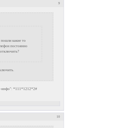
9
 пошли какие то
елефон постоянно
о отключить?
ключить.
С-инфо": *111*1212*2#
10