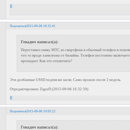
0
Поделиться
2015-09-06 16:32:41
Генадич написал(а):
Переставил симку МТС из смартфона в обычный телефон и пошли
что то вроде хамелеона от билайна. Телефон постоянно включаетс
пропадает. Как это отключить?
Эти долбанные USSD подписки заели. Само прошло после 2 недель.
Отредактировано ZigurD (2015-09-06 16:32:59)
0
Поделиться
2015-09-06 19:05:22
Генадич написал(а):