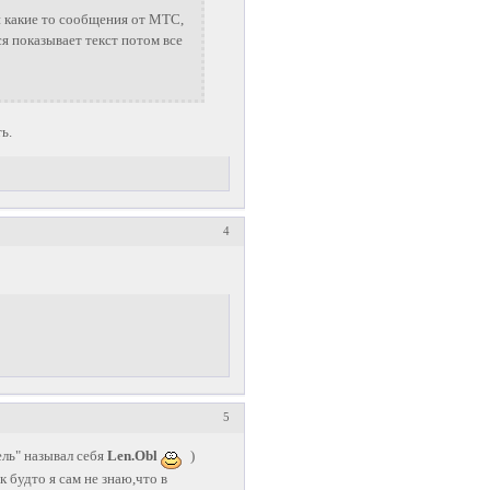
 какие то сообщения от МТС,
я показывает текст потом все
ь.
4
5
ель" называл себя
Len.Obl
)
 будто я сам не знаю,что в