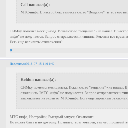
Call написал(а):
МТС-инфо. В настройках там есть слово "Вещание" и вот его вы
СИМку поменял месяц назад. Искал слово "вещание" - не нашел. В наст
инфо" не получается. Запрос отправляется и тишина. Реклама все время
Есть еще варианты отключения?
0
Поделиться
2016-07-15 11:11:42
Koldun написал(а):
СИМку поменял месяц назад. Искал слово "вещание" - не нашел. 
отключить "МТС-инфо" не получается. Запрос отправляется и тиш
выскакивает на экран от МТС-инфо. Есть еще варианты отключен
МТС-инфо, Настройки, Быстрый эапуск, Отключить.
Но может быть и по другому. Помните, враг коварен, так что проявляйт