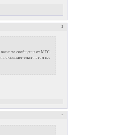
2
 какие то сообщения от МТС,
я показывает текст потом все
3