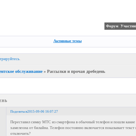
Форум
Участни
Активные темы
стрируйтесь
.
ентское обслуживание
»
Рассылки и прочая дребедень
ень
Поделиться
2015-09-06 16:07:27
Переставил симку МТС из смартфона в обычный телефон и пошли какие 
хамелеона от билайна. Телефон постоянно включается показывает текст 
отключить?