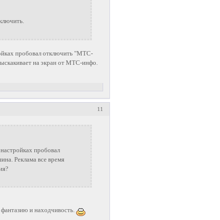
ключить.
ройках пробовал отключить "МТС-
 выскакивает на экран от МТС-инфо.
11
В настройках пробовал
ина. Реклама все время
ия?
е фантазию и находчивость.