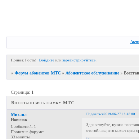
Акт
Привет, Гость!
Войдите
или
зарегистрируйтесь
.
»
Форум абонентов МТС
»
Абонентское обслуживание
»
Восста
Страница:
1
Восстановить симку МТС
Поделиться
2019-06-27 18:45:00
Михаил
Новичок
Здравствуйте, нужно восстан
Сообщений:
1
отстойнике, кто может цена с
Провел на форуме:
33 минуты