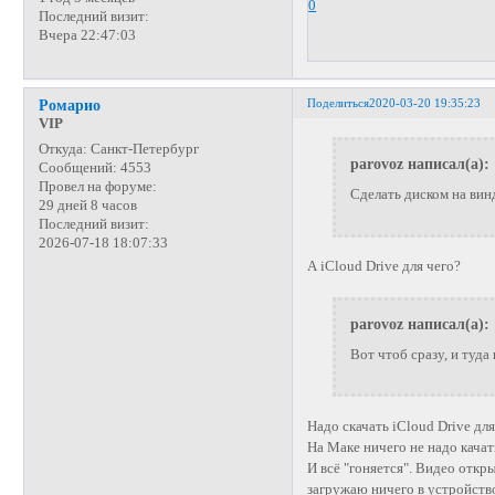
0
Последний визит:
Вчера 22:47:03
Поделиться
2020-03-20 19:35:23
Ромарио
VIP
Откуда:
Санкт-Петербург
parovoz написал(а):
Сообщений:
4553
Провел на форуме:
Сделать диском на вин
29 дней 8 часов
Последний визит:
2026-07-18 18:07:33
А iCloud Drive для чего?
parovoz написал(а):
Вот чтоб сразу, и туд
Надо скачать iCloud Drive дл
На Маке ничего не надо качат
И всё "гоняется". Видео откр
загружаю ничего в устройств