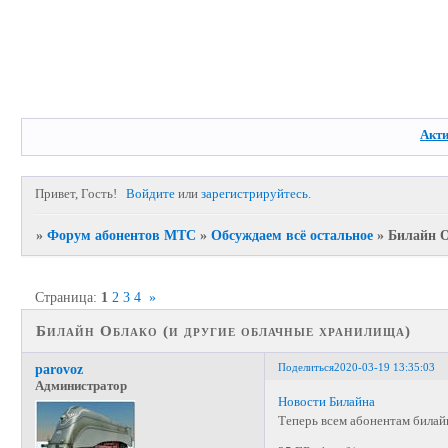
Акт
Привет, Гость!
Войдите
или
зарегистрируйтесь
.
»
Форум абонентов МТС
»
Обсуждаем всё остальное
»
Билайн О
Страница:
1
2
3
4
»
Билайн Облако (и другие облачные хранилища)
Поделиться
2020-03-19 13:35:03
parovoz
Администратор
Новости Билайна
Теперь всем абонентам билайн