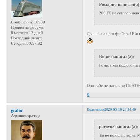
Ромарио написал(а)
200 ГБ на семью имею 
Сообщений:
10939
Провел на форуме:
8 месяцев 13 дней
Дывись на цёго фрайэра! Вiн н
Последний визит:
Сегодня 00:57:32
Rotor написал(а):
Рома, а как подключит
Оно табе не нать, оно ПЛАТНО
0
Поделиться
2020-03-19 23:14:46
grafor
Администратор
parovoz написал(а):
Ты не понял прикола. М