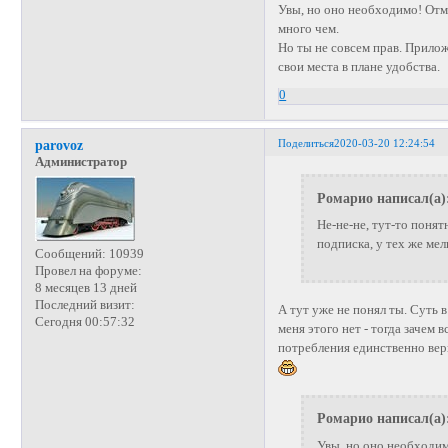
Увы, но оно необходимо! Отм
много чем.
Но ты не совсем прав. Прилож
свои места в плане удобства.
0
Поделиться
2020-03-20 12:24:54
parovoz
Администратор
Ромарио написал(а)
Не-не-не, тут-то понят
подписка, у тех же мел
Сообщений:
10939
Провел на форуме:
8 месяцев 13 дней
Последний визит:
А тут уже не понял ты. Суть 
Сегодня 00:57:32
меня этого нет - тогда зачем 
потребления единственно верн
Ромарио написал(а)
Увы, но оно необходим