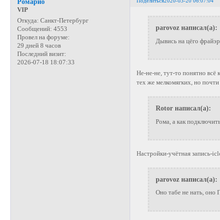
Поделиться
2020-03-20 06:07:04
Ромарио
VIP
Откуда:
Санкт-Петербург
parovoz написал(а):
Сообщений:
4553
Провел на форуме:
Дывись на цёго фрайэра
29 дней 8 часов
Последний визит:
2026-07-18 18:07:33
Не-не-не, тут-то понятно всё 
тех же мелкомягких, но почти 
Rotor написал(а):
Рома, а как подключит
Настройки-учётная запись-ic
parovoz написал(а):
Оно табе не нать, оно