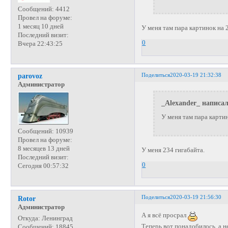
Сообщений:
4412
Провел на форуме:
1 месяц 10 дней
У меня там пара картинок на
Последний визит:
0
Вчера 22:43:25
Поделиться
2020-03-19 21:32:38
parovoz
Администратор
_Alexander_ написал
У меня там пара картин
Сообщений:
10939
Провел на форуме:
8 месяцев 13 дней
У меня 234 гигабайта.
Последний визит:
0
Сегодня 00:57:32
Поделиться
2020-03-19 21:56:30
Rotor
Администратор
А я всё просрал
Откуда:
Ленинград
Теперь вот понадобилось, а н
Сообщений:
18845