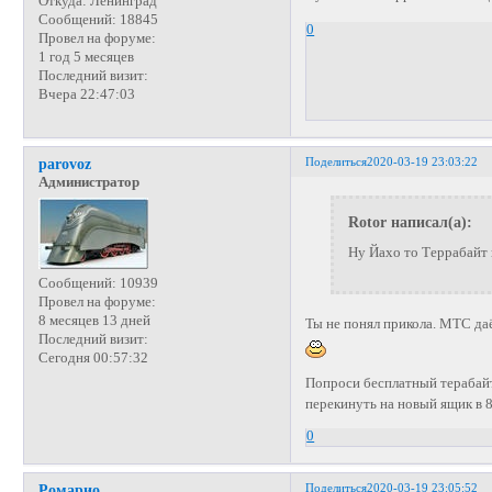
Откуда:
Ленинград
Сообщений:
18845
0
Провел на форуме:
1 год 5 месяцев
Последний визит:
Вчера 22:47:03
Поделиться
2020-03-19 23:03:22
parovoz
Администратор
Rotor написал(а):
Ну Йахо то Террабайт 
Сообщений:
10939
Провел на форуме:
8 месяцев 13 дней
Ты не понял прикола. МТС даё
Последний визит:
Сегодня 00:57:32
Попроси бесплатный терабайт 
перекинуть на новый ящик в 8
0
Поделиться
2020-03-19 23:05:52
Ромарио