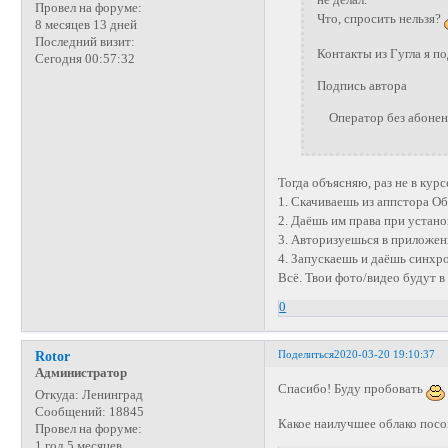
не делал.
Провел на форуме:
Что, спросить нельзя?
8 месяцев 13 дней
Последний визит:
Контакты из Гугла я п
Сегодня 00:57:32
Подпись автора
Оператор без абонента
Тогда объясняю, раз не в курс
1. Скачиваешь из аппстора Об
2. Даёшь им права при устано
3. Авторизуешься в приложен
4. Запускаешь и даёшь синхр
Всё. Твои фото/видео будут в
0
Поделиться
2020-03-20 19:10:37
Rotor
Администратор
Спасибо! Буду пробовать
Откуда:
Ленинград
Сообщений:
18845
Какое наилучшее облако пос
Провел на форуме:
1 год 5 месяцев