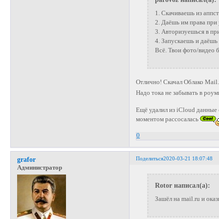
1. Скачиваешь из аппст
2. Даёшь им права при 
3. Авторизуешься в пр
4. Запускаешь и даёшь
Всё. Твои фото/видео б
Отлично! Скачал Облако Mail.
Надо тока не забывать в роу
Ещё удалил из iCloud данные о
моментом рассосалась
0
Поделиться
2020-03-21 18:07:48
grafor
Администратор
Rotor написал(а):
Зашёл на mail.ru и ока