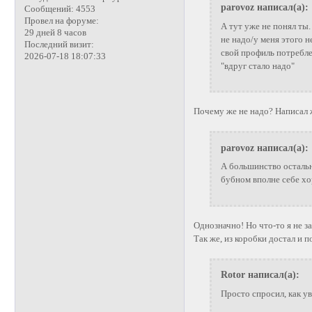
parovoz написал(а):
Сообщений:
4553
Провел на форуме:
А тут уже не понял ты.
29 дней 8 часов
не надо/у меня этого н
Последний визит:
свой профиль потребле
2026-07-18 18:07:33
"вдруг стало надо"
Почему же не надо? Написал ж
parovoz написал(а):
А большинство остальны
бубном вполне себе хор
Однозначно! Но что-то я не з
Так же, из коробки достал и п
Rotor написал(а):
Просто спросил, как у