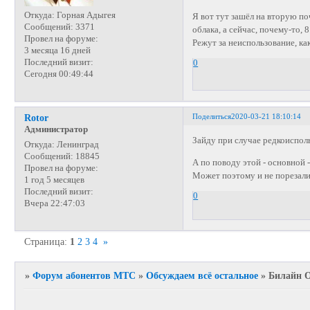
Откуда:
Горная Адыгея
Я вот тут зашёл на вторую по
Сообщений:
3371
облака, а сейчас, почему-то, 8
Провел на форуме:
Режут за неиспользование, к
3 месяца 16 дней
Последний визит:
0
Сегодня 00:49:44
Поделиться
2020-03-21 18:10:14
Rotor
Администратор
Зайду при случае редкоисполь
Откуда:
Ленинград
Сообщений:
18845
А по поводу этой - основной -
Провел на форуме:
Может поэтому и не порезали
1 год 5 месяцев
Последний визит:
0
Вчера 22:47:03
Страница:
1
2
3
4
»
»
Форум абонентов МТС
»
Обсуждаем всё остальное
»
Билайн О