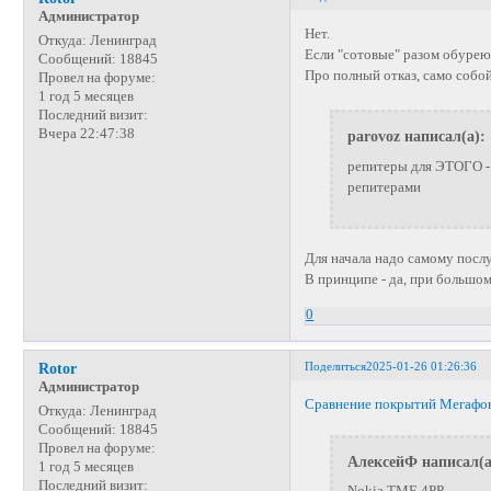
Администратор
Нет.
Откуда:
Ленинград
Если "сотовые" разом обурею
Сообщений:
18845
Про полный отказ, само собой
Провел на форуме:
1 год 5 месяцев
Последний визит:
Вчера 22:47:38
parovoz написал(а):
репитеры для ЭТОГО - 
репитерами
Для начала надо самому послу
В принципе - да, при большом
0
Поделиться
2025-01-26 01:26:36
Rotor
Администратор
Сравнение покрытий Мегафон
Откуда:
Ленинград
Сообщений:
18845
Провел на форуме:
АлексейФ написал(а
1 год 5 месяцев
Последний визит: