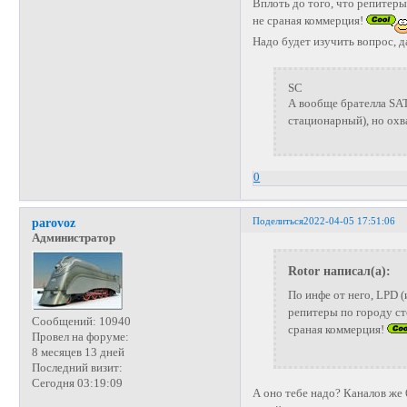
Вплоть до того, что репитеры
не сраная коммерция!
Надо будет изучить вопрос, д
SC
А вообще брателла SAT
стационарный), но охв
0
Поделиться
2022-04-05 17:51:06
parovoz
Администратор
Rotor написал(а):
По инфе от него, LPD 
репитеры по городу ст
Сообщений:
10940
сраная коммерция!
Провел на форуме:
8 месяцев 13 дней
Последний визит:
Сегодня 03:19:09
А оно тебе надо? Каналов же 6