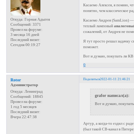
Касаемо Алексея, я помню, ч
понятно, чем классическое р
Откуда:
Горная Адыгея
Касаемо Андрея (SamLion) — 
Сообщений:
3371
теплый ламповый
аналоговы
Провел на форуме:
сожалений, от Андрея не помн
3 месяца 16 дней
Последний визит:
Я тут просто решал задачку с
Сегодня 00:19:27
поможет.
Вот и думаю, покупать ли КВ 
0
Поделиться
2022-01-11 21:46:21
Rotor
Администратор
Откуда:
Ленинград
grafor написал(а):
Сообщений:
18845
Провел на форуме:
Вот и думаю, покупать
1 год 5 месяцев
Последний визит:
Вчера 22:47:38
Артур, а когда-то ездил с ра
(был такой СВ-канал в Питере