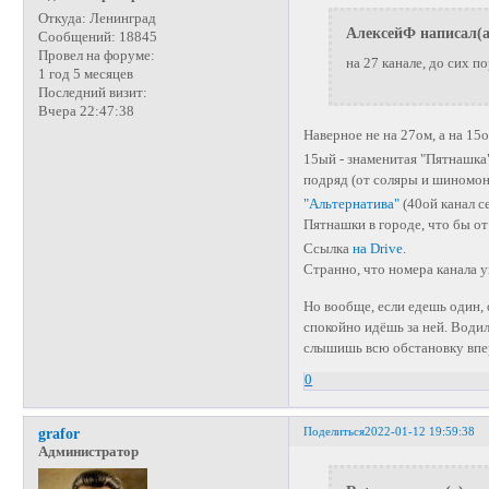
Откуда:
Ленинград
АлексейФ написал(а
Сообщений:
18845
Провел на форуме:
на 27 канале, до сих п
1 год 5 месяцев
Последний визит:
Вчера 22:47:38
Наверное не на 27ом, а на 15
15ый - знаменитая "Пятнашка
подряд (от соляры и шиномон
"Альтернатива"
(40ой канал се
Пятнашки в городе, что бы о
Ссылка
на Drive
.
Странно, что номера канала у
Но вообще, если едешь один, 
спокойно идёшь за ней. Води
слышишь всю обстановку впере
0
Поделиться
2022-01-12 19:59:38
grafor
Администратор