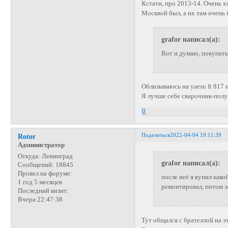
Кстати, про 2013-14. Очень х
Москвой был, а их там очень
grafor написал(а):
Вот и думаю, покупать
Облизываюсь на yaesu ft 817 
Я лучше себе сварочник-полу
0
Поделиться
2022-04-04 19:11:39
Rotor
Администратор
Откуда:
Ленинград
grafor написал(а):
Сообщений:
18845
Провел на форуме:
после неё я купил какой
1 год 5 месяцев
ремонтировал, потом з
Последний визит:
Вчера 22:47:38
Тут общался с брателлой на э