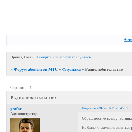
Акт
Привет, Гость!
Войдите
или
зарегистрируйтесь
.
»
Форум абонентов МТС
»
Флудилка
»
Радиолюбительство
Страница:
1
Радиолюбительство
Поделиться
2022-01-11 20:45:07
grafor
Администратор
Обращаюсь ко всем участника
Не было ли желания заняться