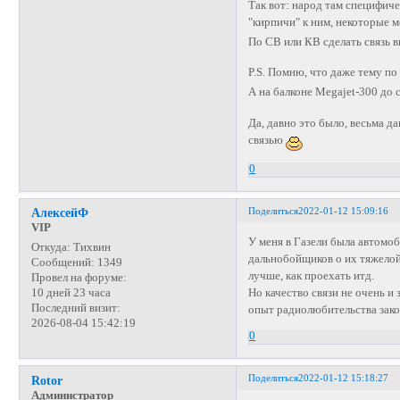
Так вот: народ там специфич
"кирпичи" к ним, некоторые м
По СВ или КВ сделать связь в
P.S. Помню, что даже тему п
А на балконе Megajet-300 до 
Да, давно это было, весьма 
связью
0
Поделиться
2022-01-12 15:09:16
АлексейФ
VIP
У меня в Газели была автомоби
Откуда:
Тихвин
дальнобойщиков о их тяжелой 
Сообщений:
1349
лучше, как проехать итд.
Провел на форуме:
Но качество связи не очень и
10 дней 23 часа
Последний визит:
опыт радиолюбительства закон
2026-08-04 15:42:19
0
Поделиться
2022-01-12 15:18:27
Rotor
Администратор