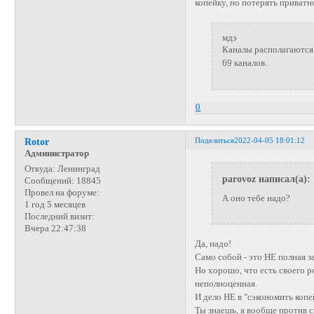
копейку, но потерять приватн
мдэ
Каналы располагаются 
69 каналов.
0
Поделиться
2022-04-05 18:01:12
Rotor
Администратор
Откуда:
Ленинград
parovoz написал(а):
Сообщений:
18845
Провел на форуме:
А оно тебе надо?
1 год 5 месяцев
Последний визит:
Вчера 22:47:38
Да, надо!
Само собой - это НЕ полная з
Но хорошо, что есть своего р
неполноценная.
И дело НЕ в "сэкономить копей
Ты знаешь, я вообще против 