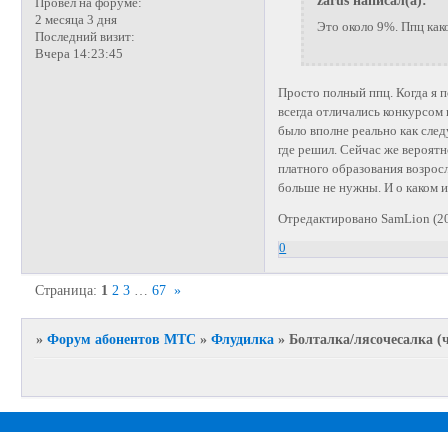
Провел на форуме:
2 месяца 3 дня
Это около 9%. Ппц как
Последний визит:
Вчера 14:23:45
Просто полный ппц. Когда я п
всегда отличались конкурсом 
было вполне реально как сле
где решил. Сейчас же вероятн
платного образования возросл
больше не нужны. И о каком 
Отредактировано SamLion (20
0
Страница:
1
2
3
…
67
»
»
Форум абонентов МТС
»
Флудилка
»
Болталка/лясочесалка (ч