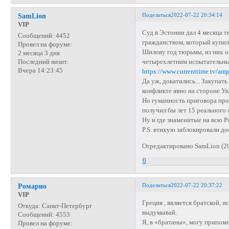
Поделиться
2022-07-22 20:34:14
SamLion
VIP
Суд в Эстонии дал 4 месяца
Сообщений:
4452
гражданством, который купил
Провел на форуме:
Шилову год тюрьмы, из них о
2 месяца 3 дня
четырехлетним испытательны
Последний визит:
Вчера 14:23:45
https://www.currenttime.tv/am
Да уж, докатились... Закупа
конфликте явно на стороне У
Но гуманность приговора про
получил бы лет 15 реального 
Ну и где знаменитые на всю 
P.S. втихую заблокировали д
Отредактировано SamLion (20
0
Поделиться
2022-07-22 20:37:22
Ромарио
VIP
Греция , является братской, 
Откуда:
Санкт-Петербург
выдумывай.
Сообщений:
4553
Я, в «братаны», могу припомн
Провел на форуме: