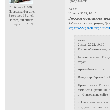
Продолжаем:
Сообщений:
10940
Ха-ха!
Провел на форуме:
22 июля 2022, 10:10
8 месяцев 13 дней
Россия объявила не
Последний визит:
Кабмин включил
Грецию
, Да
Сегодня 03:19:09
https://www.gazeta.ru/politic
текст
2 июля 2022, 10:10
Россия объявила недр
Кабмин включил Греци
стран
Артем Феоктистов
Владимир Сергеев/РИ
Правительство России 
включены Греция, Дан
опубликован на сайте 
«Правительство актуа
недружественные дейс