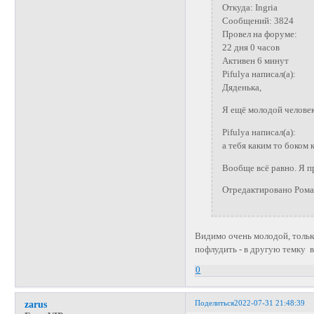
Откуда: Ingria
Сообщений: 3824
Провел на форуме:
22 дня 0 часов
Активен 6 минут
Pifulya написал(а):
Дяденька,
Я ещё молодой человек 
Pifulya написал(а):
а тебя каким то боком 
Вообще всё равно. Я пр
Отредактировано Рома
Видимо очень молодой, только 
пофлудить - в другую темку ве
0
Поделиться
2022-07-31 21:48:39
zarus