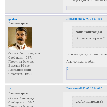
Вот ведь пидорасы. Это же г
0
Поделиться
2022-07-23 13:46:57
grafor
Администратор
zarus написал(а):
Вот ведь пидорасы. Эт
Откуда:
Горная Адыгея
Если это правда, то это очен
Сообщений:
3371
А по сути да, грабеж.
Провел на форуме:
3 месяца 16 дней
0
Последний визит:
Сегодня 00:19:27
Поделиться
2022-07-23 14:09:31
Rotor
Администратор
Откуда:
Ленинград
grafor написал(а):
Сообщений:
18845
Провел на форуме: