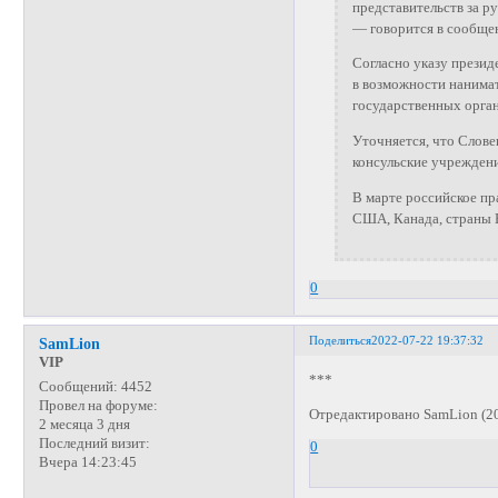
представительств за р
— говорится в сообще
Согласно указу презид
в возможности нанимат
государственных орган
Уточняется, что Слове
консульские учреждени
В марте российское пр
США, Канада, страны Е
0
Поделиться
2022-07-22 19:37:32
SamLion
VIP
***
Сообщений:
4452
Провел на форуме:
Отредактировано SamLion (20
2 месяца 3 дня
Последний визит:
0
Вчера 14:23:45