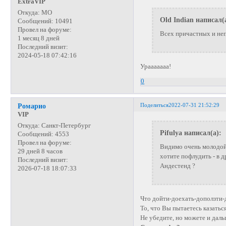
ExtraVIP
Откуда:
МО
Old Indian написал(
Сообщений:
10491
Провел на форуме:
Всех причастных и не
1 месяц 8 дней
Последний визит:
2024-05-18 07:42:16
Урааааааа!
0
Поделиться
2022-07-31 21:52:29
Ромарио
VIP
Откуда:
Санкт-Петербург
Pifulya написал(а):
Сообщений:
4553
Провел на форуме:
Видимо очень молодой, 
29 дней 8 часов
хотите пофлудить - в д
Последний визит:
Андестенд ?
2026-07-18 18:07:33
Что дойти-доехать-доползти-
То, что Вы пытаетесь казатьс
Не убедите, но можете и даль