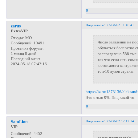
0
Поделиться
2022-08-02 11:46:41
zarus
ExtraVIP
Откуда:
МО
Число заявлений на пос
Сообщений:
10491
обучаться бесплатно с
Провел на форуме:
1 месяц 8 дней
распределено 588 тыс.
Последний визит:
так что если есть сом
2024-05-18 07:42:16
к стоимости контрактн
топ-10 вузов страны.
https://iz.ru/1373136/aleksand
Это около 9%. Ппц какой-то.
0
Поделиться
2022-08-02 12:12:14
SamLion
VIP
Сообщений:
4452
zarus написал(а):