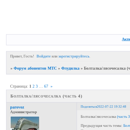
Акт
Привет, Гость!
Войдите
или
зарегистрируйтесь
.
»
Форум абонентов МТС
»
Флудилка
»
Болталка/лясочесалка (ч
Страница:
1
2
3
…
67
»
Болталка/лясочесалка (часть 4)
Поделиться
2022-07-22 19:32:48
parovoz
Администратор
Болталка/лясочесалка
(часть 3
Предыдущая часть темы:
Бол