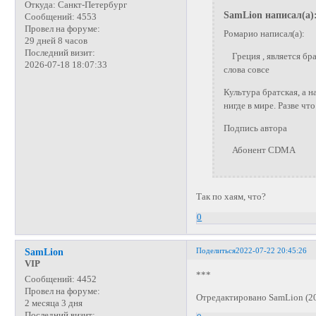
Откуда:
Санкт-Петербург
SamLion написал(а)
Сообщений:
4553
Провел на форуме:
Ромарио написал(а):
29 дней 8 часов
Последний визит:
Греция , является бра
2026-07-18 18:07:33
слова совсе
Культура братская, а н
нигде в мире. Разве ч
Подпись автора
Абонент CDMA
Так по хаям, что?
0
Поделиться
2022-07-22 20:45:26
SamLion
VIP
***
Сообщений:
4452
Провел на форуме:
Отредактировано SamLion (20
2 месяца 3 дня
Последний визит: