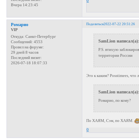
0
Вчера 14:23:45
Поделиться
2022-07-22 20:51:26
Ромарио
VIP
Откуда:
Санкт-Петербург
SamLion написал(а)
Сообщений:
4553
Провел на форуме:
P.S. втихую заблокиро
29 дней 8 часов
территории России
Последний визит:
2026-07-18 18:07:33
Это к каким? Posstimees, что
SamLion написал(а)
Ромарио, по кому?
По ХАЯМ, Сэм, по ХАЯМ.
0