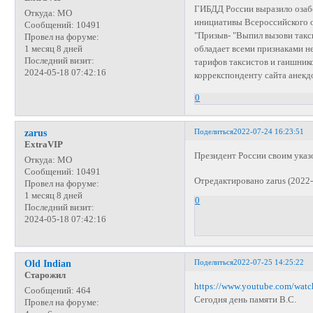
ГИБДД России выразило озаб
Откуда:
МО
инициативы Всероссийского 
Сообщений:
10491
"Призыв- "Выпил вызови такси
Провел на форуме:
обладает всеми признаками н
1 месяц 8 дней
Последний визит:
тарифов таксистов и гаишник
2024-05-18 07:42:16
коррекспонденту сайта анекд
0
Поделиться
2022-07-24 16:23:51
zarus
ExtraVIP
Президент России своим указ
Откуда:
МО
Сообщений:
10491
Отредактировано zarus (2022-
Провел на форуме:
1 месяц 8 дней
0
Последний визит:
2024-05-18 07:42:16
Поделиться
2022-07-25 14:25:22
Old Indian
Старожил
https://www.youtube.com/wa
Сообщений:
464
Сегодня день памяти В.С.
Провел на форуме: