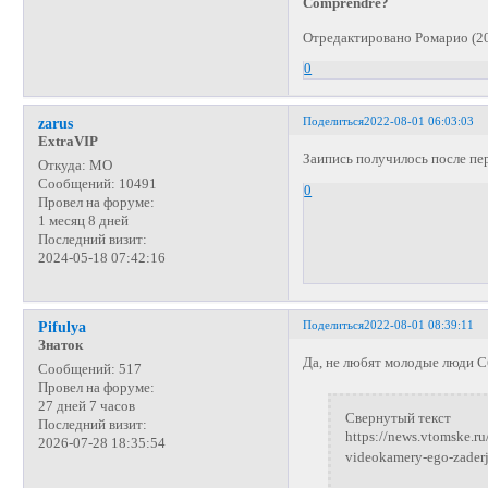
Comprendre?
Отредактировано Ромарио (20
0
Поделиться
2022-08-01 06:03:03
zarus
ExtraVIP
Заипись получилось после пер
Откуда:
МО
Сообщений:
10491
0
Провел на форуме:
1 месяц 8 дней
Последний визит:
2024-05-18 07:42:16
Поделиться
2022-08-01 08:39:11
Pifulya
Знаток
Да, не любят молодые люди С
Сообщений:
517
Провел на форуме:
27 дней 7 часов
Свернутый текст
Последний визит:
https://news.vtomske.r
2026-07-28 18:35:54
videokamery-ego-zaderj