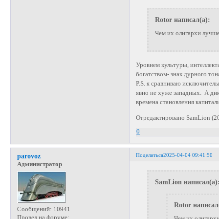
Rotor написал(а):
Чем их олигархи лучше
Уровнем культуры, интеллект
богатством- знак дурного тон
P.S. я сравниваю исключитель
явно не хуже западных. А дик
времена становления капитал
Отредактировано SamLion (20
0
Поделиться
2025-04-04 09:41:50
parovoz
Администратор
SamLion написал(а)
Rotor написал
Сообщений:
10941
Провел на форуме:
Чем их олигарх