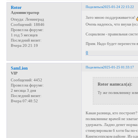
Поделиться
2025-01-24 22:15:22
Rotor
Администратор
Зато мною поддерживается!
Откуда:
Ленинград
Очень надеюсь, что внуки (ес
Сообщений:
18846
Провел на форуме:
Социализм - правильная систем
1 год 5 месяцев
Последний визит:
Прим. Надо будет перенести в
Вчера 20:21:19
0
Поделиться
2025-01-25 01:33:17
SamLion
VIP
Сообщений:
4452
Rotor написал(а):
Провел на форуме:
2 месяца 3 дня
Ту же поликлинику или
Последний визит:
Вчера 07:48:52
Какая разница, кто построит?
поликлинике врачей не хватае
удержать. Ладно денег нормал
стимулировали б хотя бы по-с
Кингисеппском районе. Из одн