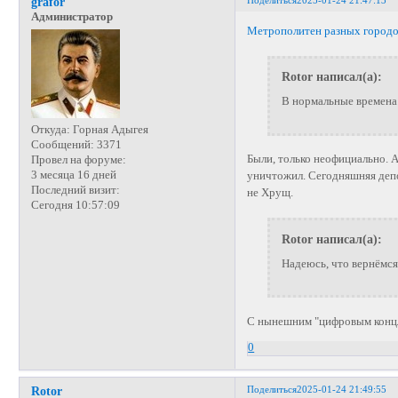
grafor
Администратор
Метрополитен разных городо
Rotor написал(а):
В нормальные времена
Откуда:
Горная Адыгея
Сообщений:
3371
Были, только неофициально. 
Провел на форуме:
3 месяца 16 дней
уничтожил. Сегодняшняя депо
Последний визит:
не Хрущ.
Сегодня 10:57:09
Rotor написал(а):
Надеюсь, что вернёмся
С нынешним "цифровым концла
0
Поделиться
2025-01-24 21:49:55
Rotor