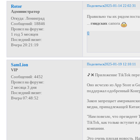
Поделиться
2025-01-14 22:02:31
Rotor
Администратор
Правильно ты их рядом пост
Откуда:
Ленинград
...
гнидских
сапога
Сообщений:
18846
Провел на форуме:
0
1 год 5 месяцев
Последний визит:
Вчера 20:21:19
Поделиться
2025-01-19 12:10:11
SamLion
VIP
🎵❌ Приложение TikTok пере
Сообщений:
4452
Провел на форуме:
Оно исчезло из App Store и G
2 месяца 3 дня
поддержал одобренный Конгр
Последний визит:
Вчера 07:48:52
Закон запрещает американски
медиа, принадлежащей Китаю,
"Нам повезло, что президент 
TikTok, как только вступит в
компании.
Это очень плохая новость. И