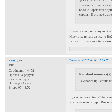
даже условия новогодн
телефоны страны, безл
вполне нормальная цен
страны. И это всё у ад
Аполитично (сиюминутно) р
Мне тоже нужна связь, но ВА
Ради этого можно и без связи
0
Поделиться
2025-04-04 15:29:57
SamLion
VIP
Сообщений:
4452
Konstant написал(а)
Провел на форуме:
2 месяца 3 дня
Тем более при социали
Последний визит:
Вчера 07:48:52
Ну как не могло быть? Факти
колоссальный ресурс. Вот по