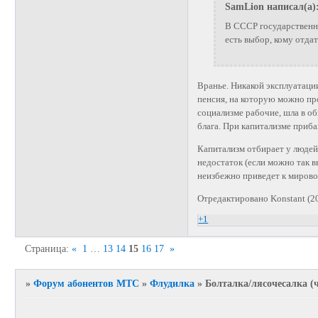
SamLion написал(а)
В СССР государственн
есть выбор, кому отда
Вранье. Никакой эксплуатаци
пенсия, на которую можно пр
социализме рабочие, шла в о
блага. При капитализме приб
Капитализм отбирает у людей
недостаток (если можно так в
неизбежно приведет к мирово
Отредактировано Konstant (2
+1
Страница:
«
1
…
13
14
15
16
17
»
»
Форум абонентов МТС
»
Флудилка
»
Болталка/лясочесалка (ч