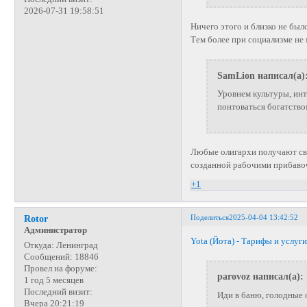
2026-07-31 19:58:51
Ничего этого и близко не был
Тем более при социализме не
SamLion написал(а)
Уровнем культуры, инт
понтоваться богатство
Любые олигархи получают сво
созданной рабочими прибаво
+1
Поделиться
2025-04-04 13:42:52
Rotor
Администратор
Yota (Йота) - Тарифы и услуг
Откуда:
Ленинград
Сообщений:
18846
Провел на форуме:
parovoz написал(а):
1 год 5 месяцев
Последний визит:
Иди в баню, голодные 
Вчера 20:21:19