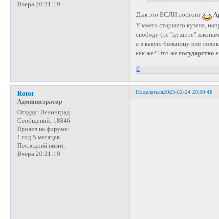
Вчера 20:21:19
Дык это ЕСЛИ постоит
А
У моего старшего кузена, нап
свободу (не "душите" законам
а в какую больницу или полик
как же? Это же
государство
е
0
Поделиться
2025-02-24 20:59:48
Rotor
Администратор
Откуда:
Ленинград
Сообщений:
18846
Провел на форуме:
1 год 5 месяцев
Последний визит:
Вчера 20:21:19