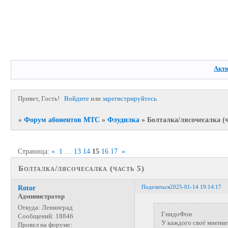
Акт
Привет, Гость!
Войдите
или
зарегистрируйтесь
.
»
Форум абонентов МТС
»
Флудилка
»
Болталка/лясочесалка (ч
Страница:
«
1
…
13
14
15
16
17
»
Болталка/лясочесалка (часть 5)
Поделиться
2025-01-14 19:14:17
Rotor
Администратор
Откуда:
Ленинград
ГнидоФон
Сообщений:
18846
У каждого своё мнение
Провел на форуме: