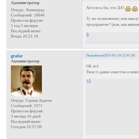
Администратор
Хотелось бы, что ДА!
Откуда:
Ленинград
Сообщений:
18846
Ту же поликлинику или школу 
Провел на форуме:
предприятие? (или, как миним
1 год 5 месяцев
Последний визит:
0
Вчера 20:21:19
Поделиться
2025-01-24 22:01:30
grafor
Администратор
Ой, всё.
Твоя тз давно известна и ник
+1
Откуда:
Горная Адыгея
Сообщений:
3371
Провел на форуме:
3 месяца 16 дней
Последний визит:
Сегодня 10:57:09