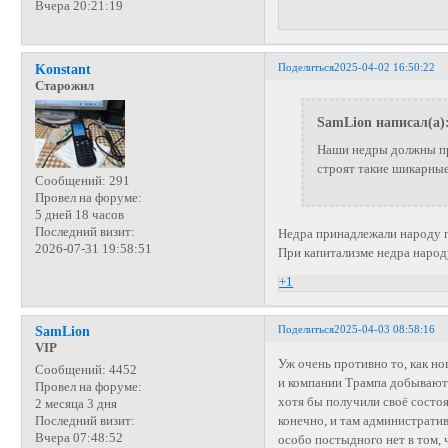
Вчера 20:21:19
Поделиться
2025-04-02 16:50:22
Konstant
Старожил
SamLion написал(а)
Наши недры должны при
строят такие шикарные
Сообщений:
291
Провел на форуме:
5 дней 18 часов
Последний визит:
Недра принадлежали народу 
2026-07-31 19:58:51
При капитализме недра народ
+1
Поделиться
2025-04-03 08:58:16
SamLion
VIP
Уж очень противно то, как но
Сообщений:
4452
и компании Трампа добывают.
Провел на форуме:
хотя бы получили своё состоян
2 месяца 3 дня
конечно, и там административ
Последний визит:
Вчера 07:48:52
особо постыдного нет в том,