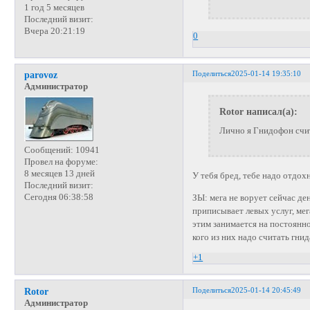
1 год 5 месяцев
Последний визит:
Вчера 20:21:19
0
Поделиться
2025-01-14 19:35:10
parovoz
Администратор
Rotor написал(а):
Лично я Гнидофон счи
Сообщений:
10941
Провел на форуме:
8 месяцев 13 дней
У тебя бред, тебе надо отдох
Последний визит:
Сегодня 06:38:58
ЗЫ: мега не ворует сейчас де
приписывает левых услуг, мег
этим занимается на постоянно
кого из них надо считать гни
+1
Поделиться
2025-01-14 20:45:49
Rotor
Администратор