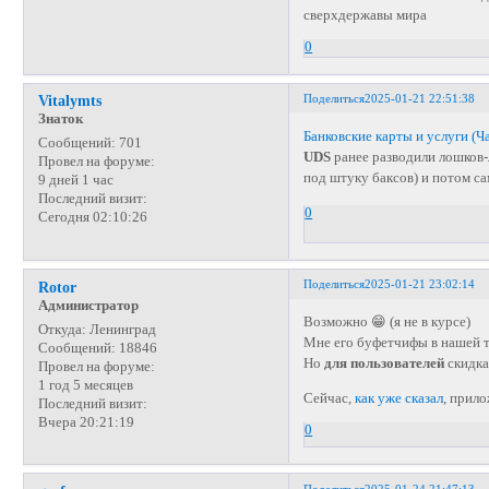
сверхдержавы мира
0
Поделиться
2025-01-21 22:51:38
Vitalymts
Знаток
Банковские карты и услуги (Ча
Сообщений:
701
UDS
ранее разводили лошков-
Провел на форуме:
под штуку баксов) и потом са
9 дней 1 час
Последний визит:
0
Сегодня 02:10:26
Поделиться
2025-01-21 23:02:14
Rotor
Администратор
Возможно 😁 (я не в курсе)
Откуда:
Ленинград
Мне его буфетчифы в нашей т
Сообщений:
18846
Но
для пользователей
скидка
Провел на форуме:
1 год 5 месяцев
Сейчас,
как уже сказал
, прил
Последний визит:
Вчера 20:21:19
0
Поделиться
2025-01-24 21:47:13