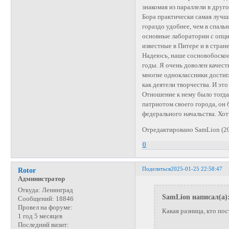
знакомая из параллели в друг
Бора практически самая лучша
гораздо удобнее, чем в спаль
основные лаборатории с опци
известные в Питере и в стран
Надеюсь, наше сосновобоское 
годы. Я очень доволен качест
многие одноклассники достигл
как деятели творчества. И эт
Отношение к нему было тогда 
патриотом своего города, он
федерального начальства. Хот
Отредактировано SamLion (20
0
Поделиться
2025-01-25 22:58:47
Rotor
Администратор
Откуда:
Ленинград
SamLion написал(а)
Сообщений:
18846
Провел на форуме:
Какая разница, кто пост
1 год 5 месяцев
Последний визит: