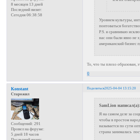
8 месяцев 13 дней
Последний визит:
Сегодня 06:38:58
Уровнем культуры, инт
понтоваться богатство
P.S. я сравниваю исклю
нас они были явно не х
американский бизнес п
То, что ты плохо образован, э
0
Поделиться
2025-04-04 13:15:20
Konstant
Старожил
SamLion написал(а)
Я на самом деле за со
чтобы в простом народ
Сообщений:
291
называется по сути оп
Провел на форуме:
страна занималась пос
5 дней 18 часов
Последний визит: