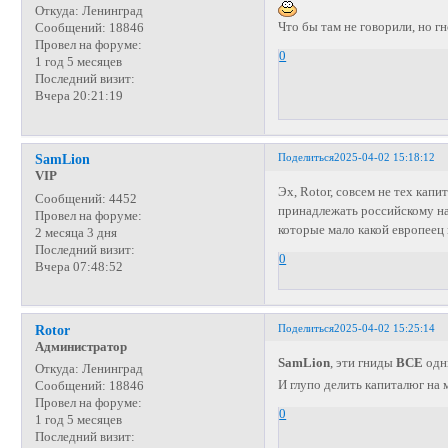
Откуда:
Ленинград
Что бы там не говорили, но г
Сообщений:
18846
Провел на форуме:
0
1 год 5 месяцев
Последний визит:
Вчера 20:21:19
Поделиться
2025-04-02 15:18:12
SamLion
VIP
Эх, Rotor, совсем не тех ка
Сообщений:
4452
принадлежать российскому нар
Провел на форуме:
которые мало какой европеец
2 месяца 3 дня
Последний визит:
0
Вчера 07:48:52
Поделиться
2025-04-02 15:25:14
Rotor
Администратор
SamLion
, эти гниды
ВСЕ
одн
Откуда:
Ленинград
И глупо делить капиталюг на
Сообщений:
18846
Провел на форуме:
0
1 год 5 месяцев
Последний визит: