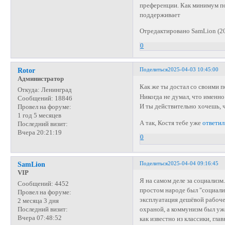
преференции. Как минимум пот
поддерживает
Отредактировано SamLion (20
0
Поделиться
2025-04-03 10:45:00
Rotor
Администратор
Как же ты достал со своими
Откуда:
Ленинград
Никогда не думал, что именно
Сообщений:
18846
И ты действительно хочешь, 
Провел на форуме:
1 год 5 месяцев
А так, Костя тебе уже
ответил
Последний визит:
Вчера 20:21:19
0
Поделиться
2025-04-04 09:16:45
SamLion
VIP
Я на самом деле за социализм
Сообщений:
4452
простом народе был "социализ
Провел на форуме:
эксплуатация дешёвой рабоче
2 месяца 3 дня
охраной, а коммунизм был уже
Последний визит:
Вчера 07:48:52
как известно из классики, гл