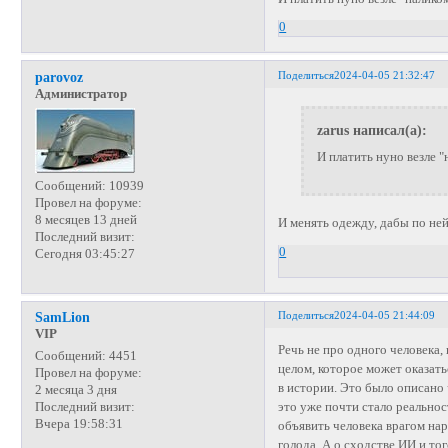
0
Поделиться
2024-04-05 21:32:47
parovoz
Администратор
zarus написал(а):
И платить нуно везле "
Сообщений:
10939
Провел на форуме:
8 месяцев 13 дней
И менять одежду, дабы по ней
Последний визит:
0
Сегодня 03:45:27
Поделиться
2024-04-05 21:44:09
SamLion
VIP
Речь не про одного человека
Сообщений:
4451
целом, которое может оказать
Провел на форуме:
в истории. Это было описано 
2 месяца 3 дня
это уже почти стало реально
Последний визит:
Вчера 19:58:31
объявить человека врагом нар
голода. А о сходстве ИИ и то