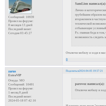
SamLion написал(а)
Лично я категорически
грубейшим образом на
Сообщений:
10939
вторжением в частную 
Провел на форуме:
технической возможно
8 месяцев 13 дней
отбывающие условный ср
Последний визит:
P.s. главная беда в том
Сегодня 03:45:27
возможность следить з
Отключи мобилу и ходи в мас
0
Поделиться
2024-04-05 19:57:21
zarus
ExtraVIP
Откуда:
МО
parovoz написал(а):
Сообщений:
10491
Провел на форуме:
Отключи мобилу и ходи
1 месяц 8 дней
Последний визит:
2024-05-18 07:42:16
И платить нуно везле "наликом