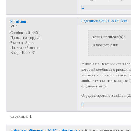
0
Поделиться
2024-04-06 08:13:16
SamLion
VIP
Сообщений:
4451
zarus написал(а):
Провел на форуме:
2 месяца 3 дня
Алармист, блин
Последний визит:
Вчера 19:58:31
Жил бы я в Эстонии или в Гер
который сообщает о рисках, 
множество примеров в истори
любые технологии, которые б
орудием пыток
Отредактировано SamLion (20
0
Страница:
1
»
Форум абонентов МТС
»
Флудилка
»
Как вы относитесь к во