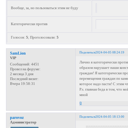
Вообще, за, но пользоваться этим не буду
Категорически против
Голосов:
5
;
Проголосовали:
5
Поделиться
2024-04-05 08:24:19
SamLion
VIP
Лично я категорически проти
Сообщений:
4451
образом нарушает наши конс
Провел на форуме:
граждан! Я категорически пр
2 месяца 3 дня
перемещения граждан по каме
Последний визит:
Вчера 19:58:31
которое надо пасти! С этим чт
P.s. главная беда в том, что 
мной
0
Поделиться
2024-04-05 18:13:00
parovoz
Администратор