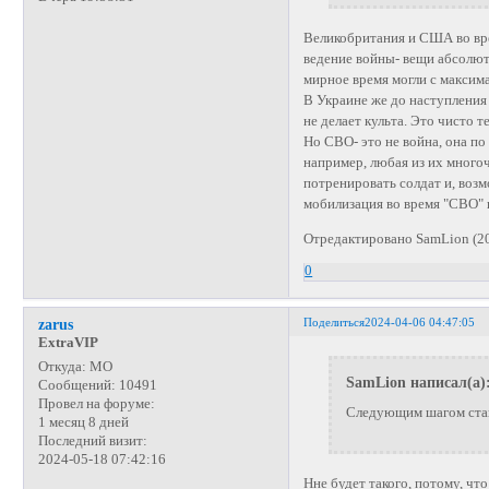
Великобритания и США во вр
ведение войны- вещи абсолют
мирное время могли с максим
В Украине же до наступления 
не делает культа. Это чисто 
Но СВО- это не война, она п
например, любая из их много
потренировать солдат и, возм
мобилизация во время "СВО" 
Отредактировано SamLion (20
0
Поделиться
2024-04-06 04:47:05
zarus
ExtraVIP
Откуда:
МО
SamLion написал(а)
Сообщений:
10491
Провел на форуме:
Следующим шагом стан
1 месяц 8 дней
Последний визит:
2024-05-18 07:42:16
Нне будет такого, потому, чт