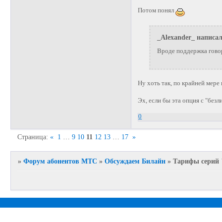
Потом понял
_Alexander_ написал
Вроде поддержка говори
Ну хоть так, по крайней мере
Эх, если бы эта опция с "бе
0
Страница:
«
1
…
9
10
11
12
13
…
17
»
»
Форум абонентов МТС
»
Обсуждаем Билайн
»
Тарифы серий "