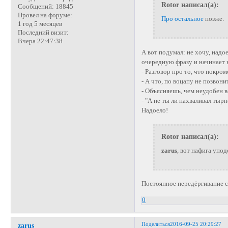
Rotor написал(а):
Сообщений:
18845
Провел на форуме:
Про остальное
позже.
1 год 5 месяцев
Последний визит:
Вчера 22:47:38
А вот подумал: не хочу, надо
очередную фразу и начинает 
- Разговор про то, что покром
- А что, по воцапу не позвони
- Объясняешь, чем неудобен в
- "А не ты ли нахваливал тыр
Надоело!
Rotor написал(а):
zarus
, вот нафига упо
Постоянное передёргивание с о
0
Поделиться
2016-09-25 20:29:27
zarus