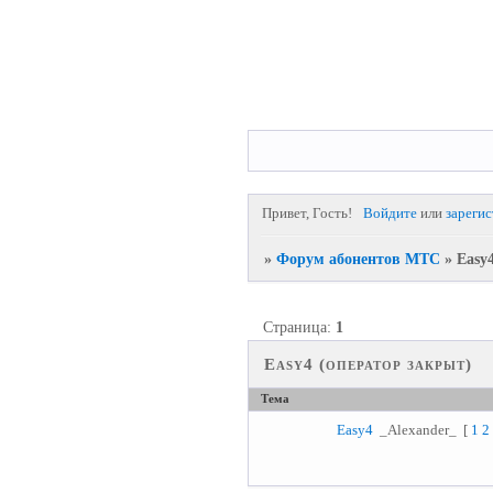
Привет, Гость!
Войдите
или
зареги
»
Форум абонентов МТС
»
Easy
Страница:
1
Easy4 (оператор закрыт)
Тема
Easy4
_Alexander_
[
1
2