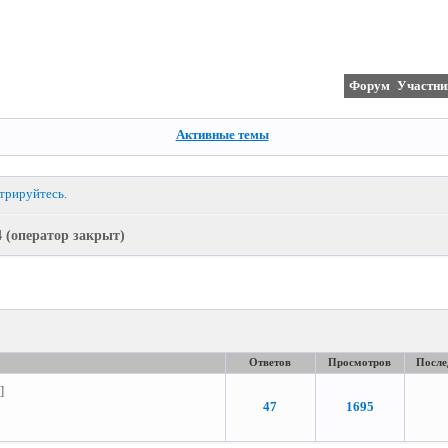
Форум
Участни
Активные темы
стрируйтесь
.
4 (оператор закрыт)
Ответов
Просмотров
После
]
47
1695