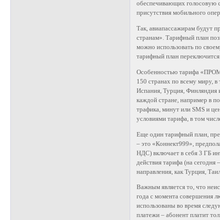
обеспечивающих голосовую св
присутствия мобильного опер
Так, авиапассажирам будут 
странам». Тарифный план поз
можно использовать по своему
тарифный план переключится 
Особенностью тарифа «ПРОМО 
150 странах по всему миру, в
Испания, Турция, Финляндия 
каждой стране, например в п
трафика, минут или SMS и це
условиями тарифа, в том числ
Еще один тарифный план, пр
– это «Коннект999», предпол
НДС) включает в себя 3 ГБ ин
действия тарифа (на сегодня 
направления, как Турция, Таи
Важным является то, что неи
года с момента совершения л
использованы во время следу
платежи – абонент платит тол