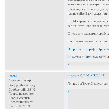
заявки или заказав карту по 
оператор и уточнит дату и в
или на сайте Easy4 даже при 
С SIM-картой «Тревел2» можн
себя в интернете: вы гаранти
С новыми условиями тарифика
Easy4 – мы делаем связь прос
Подробнее о тарифе «Тревел
https://easy4.pro/news/easy4-s
0
Поделиться
2019-07-03 22:26:11
Rotor
Администратор
Лучше бы Тэвел-3 запустили,
Откуда:
Ленинград
Сообщений:
18846
0
Провел на форуме:
1 год 5 месяцев
Последний визит:
Вчера 20:21:19