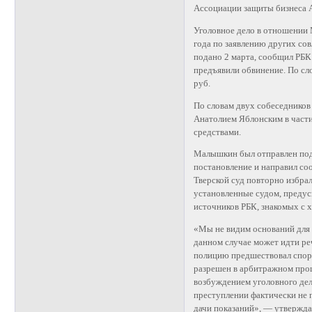
Ассоциации защиты бизнеса 
Уголовное дело в отношении
года по заявлению других со
подано 2 марта, сообщил РБК
предъявили обвинение. По сл
руб.
По словам двух собеседников
Анатолием Яблонским в части
средствами.
Малышкин был отправлен под 
постановление и направил со
Тверской суд повторно избра
установленные судом, предус
источников РБК, знакомых с х
«Мы не видим оснований для 
данном случае может идти ре
полицию предшествовал спор
разрешен в арбитражном проц
возбуждением уголовного дел
преступлении фактически не 
дачи показаний», — утвержд