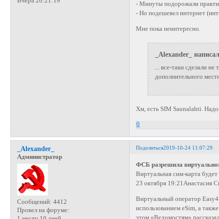
Вчера 20:21:19
- Минуты подорожали практиче
- Но подешевел интернет (инт
Мне пока неинтересно.
_Alexander_ написал
... все-таки сделали н
дополнительного мест
Хм, есть SIM Saunalahti. Над
0
Поделиться
2019-10-24 11:07:29
_Alexander_
Администратор
ФСБ разрешила виртуальном
Виртуальная сим-карта будет 
23 октября 19:21Анастасия С
Виртуальный оператор Easy4 
Сообщений:
4412
использованием eSim, а такж
Провел на форуме:
этом «Ведомостям» рассказа
1 месяц 10 дней