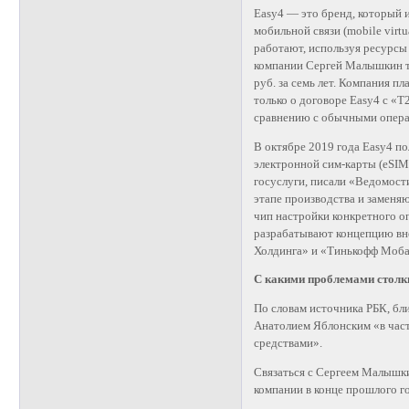
Easy4 — это бренд, который 
мобильной связи (mobile virtu
работают, используя ресурсы
компании Сергей Малышкин то
руб. за семь лет. Компания п
только о договоре Easy4 с «Т
сравнению с обычными опера
В октябре 2019 года Easy4 п
электронной сим-карты (eSIM
госуслуги, писали «Ведомост
этапе производства и заменя
чип настройки конкретного оп
разрабатывают концепцию вне
Холдинга» и «Тинькофф Моба
С какими проблемами столк
По словам источника РБК, бл
Анатолием Яблонским «в час
средствами».
Связаться с Сергеем Малышки
компании в конце прошлого го