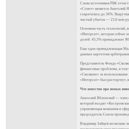
Слова источников РБК отчас
«Сонет» является Анатолий 
сократилась до 36%. Выручка 
чистый убыток — 23,6 млн ру
Основная часть технологий, 
«Интерсат», которая сейчас и
долей: 45,5% принадлежит Я
Еще одна принадлежащая Малы
данных картотеки арбитражн
Представитель Фонда «Сколко
финансовые проблемы, в том 
«Сколково» за использование
«Интерсат» был расторгнут, 
Что известно про новых инв
Анатолий Яблонский — член с
который входят «Костромская
управляющая компания в сфер
председатель Союза производ
Владимир Зайцев несколько л