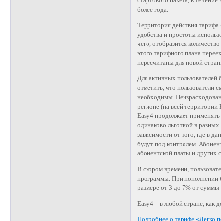
стартового пакета, в течение
более года.
Территория действия тарифа 
удобства и простоты использ
чего, отобразится количество
этого тарифного плана перее
пересчитаны для новой стран
Для активных пользователей 
отметить, что пользователи с
необходимы. Неизрасходованн
регионе (на всей территории 
Easy4 продолжает применять 
одинаково льготной в разных
зависимости от того, где в д
будут под контролем. Абонент
абонентской платы и других 
В скором времени, пользоват
программы. При пополнении б
размере от 3 до 7% от суммы
Easy4 – в любой стране, как д
Подробнее о тарифе «Легко п