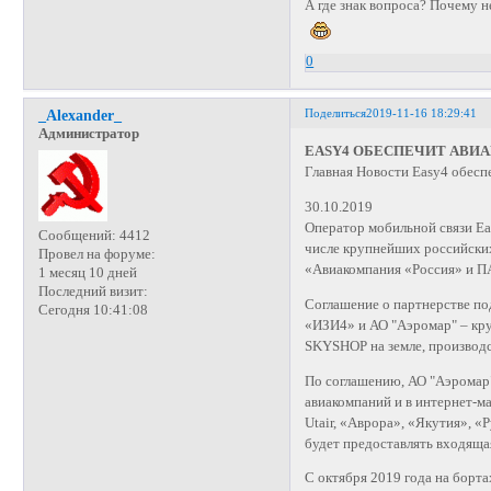
А где знак вопроса? Почему н
0
Поделиться
2019-11-16 18:29:41
_Alexander_
Администратор
EASY4 ОБЕСПЕЧИТ АВИА
Главная Новости Easy4 обесп
30.10.2019
Оператор мобильной связи Ea
Сообщений:
4412
числе крупнейших российски
Провел на форуме:
«Авиакомпания «Россия» и 
1 месяц 10 дней
Последний визит:
Соглашение о партнерстве п
Сегодня 10:41:08
«ИЗИ4» и АО "Аэромар" – кру
SKYSHOP на земле, производс
По соглашению, АО "Аэромар"
авиакомпаний и в интернет-м
Utair, «Аврора», «Якутия», «
будет предоставлять входяща
С октября 2019 года на борт