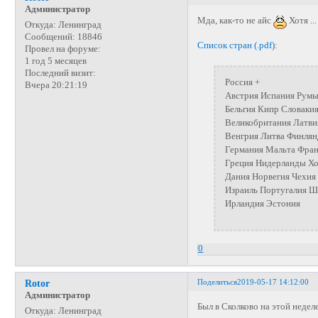
Администратор
Мда, как-то не айс
Хотя ...
Откуда:
Ленинград
Сообщений:
18846
Список стран (.pdf)
:
Провел на форуме:
1 год 5 месяцев
Последний визит:
Россия +
Вчера 20:21:19
Австрия Испания Рум
Бельгия Кипр Словаки
Великобритания Латв
Венгрия Литва Финлян
Германия Мальта Фра
Греция Нидерланды Хо
Дания Норвегия Чехия
Израиль Португалия Ш
Ирландия Эстония
0
Поделиться
2019-05-17 14:12:00
Rotor
Администратор
Был в Сколково на этой неделе
Откуда:
Ленинград