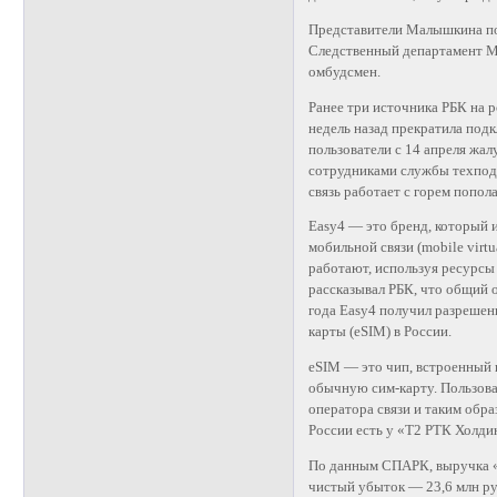
Представители Малышкина по
Следственный департамент М
омбудсмен.
Ранее три источника РБК на 
недель назад прекратила под
пользователи с 14 апреля жал
сотрудниками службы техподд
связь работает с горем попол
Easy4 — это бренд, который 
мобильной связи (mobile virtu
работают, используя ресурсы
рассказывал РБК, что общий о
года Easy4 получил разрешен
карты (eSIM) в России.
eSIM — это чип, встроенный 
обычную сим-карту. Пользова
оператора связи и таким обра
России есть у «Т2 РТК Холди
По данным СПАРК, выручка «С
чистый убыток — 23,6 млн ру