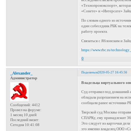
исследовательском проектном
«Технопромэкспорт», которая
«Сонете» и «Интерсате» Зай
По словам одного из источни
один собеседник РБК на теле
работу проекта.
Связаться с Яблонским и Зай
https://www.rbc.ru/technolo
0
Поделиться
2020-05-27 16:45:56
_Alexander_
Администратор
Владельца виртуального опе
Суд отправил под домашний а
обладала разрешением на испо
сообщали ранее источники Р
Сообщений:
4412
Провел на форуме:
Тверской суд Москвы отправ
1 месяц 10 дней
СПАРКу, ему принадлежит 36%
Последний визит:
Это следует из карточки дел
Сегодня 10:41:08
это именно владелец ООО «Сон