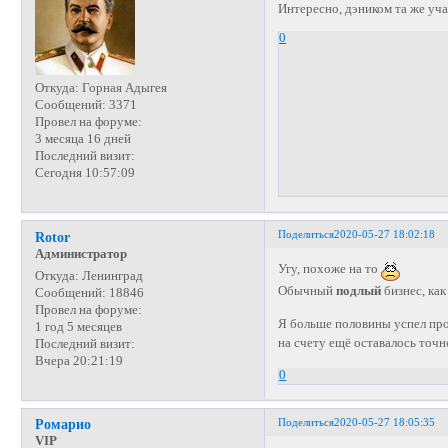
Интересно, дэником та же уч
0
Откуда:
Горная Адыгея
Сообщений:
3371
Провел на форуме:
3 месяца 16 дней
Последний визит:
Сегодня 10:57:09
Поделиться
2020-05-27 18:02:18
Rotor
Администратор
Угу, похоже на то
Откуда:
Ленинград
Обычный
подлый
бизнес, ка
Сообщений:
18846
Провел на форуме:
Я больше половины успел про
1 год 5 месяцев
на счету ещё оставалось точ
Последний визит:
Вчера 20:21:19
0
Поделиться
2020-05-27 18:05:35
Ромарио
VIP