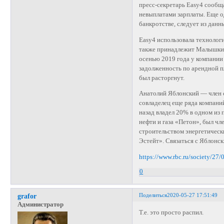
пресс-секретарь Easy4 сообща
невыплатами зарплаты. Еще 
банкротстве, следует из дан
Easy4 использовала технолог
также принадлежит Малышкину
осенью 2019 года у компании
задолженность по арендной п
был расторгнут.
Анатолий Яблонский — член с
совладелец еще ряда компани
назад владел 20% в одном из
нефти и газа «Петон», был ч
строительством энергетическ
Эстейт». Связаться с Яблонс
https://www.rbc.ru/society/2
0
Поделиться
2020-05-27 17:51:49
grafor
Администратор
Т.е. это просто распил.