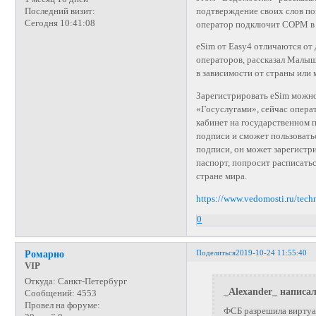
подтверждение своих слов пок
Последний визит:
Сегодня 10:41:08
оператор подключит СОРМ в I
eSim от Easy4 отличаются от 
операторов, рассказал Малышк
в зависимости от страны или 
Зарегистрировать eSim можно
«Госуслугами», сейчас опера
кабинет на государственном 
подписи и сможет пользовать
подписи, он может зарегистр
паспорт, попросит расписать
стране мира.
https://www.vedomosti.ru/tec
0
Поделиться
2019-10-24 11:55:40
Ромарио
VIP
Откуда:
Санкт-Петербург
_Alexander_ написал
Сообщений:
4553
Провел на форуме:
ФСБ разрешила виртуа