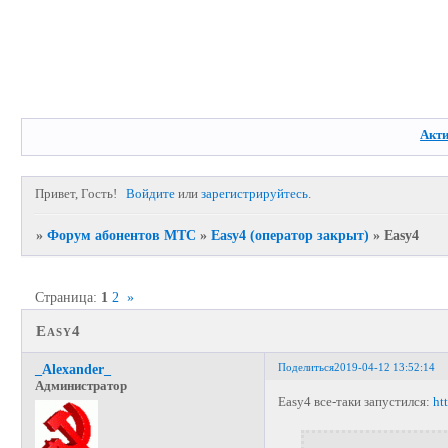
Акт
Привет, Гость!
Войдите
или
зарегистрируйтесь
.
»
Форум абонентов МТС
»
Easy4 (оператор закрыт)
»
Easy4
Страница:
1
2
»
Easy4
Поделиться
2019-04-12 13:52:14
_Alexander_
Администратор
Easy4 все-таки запустился:
ht