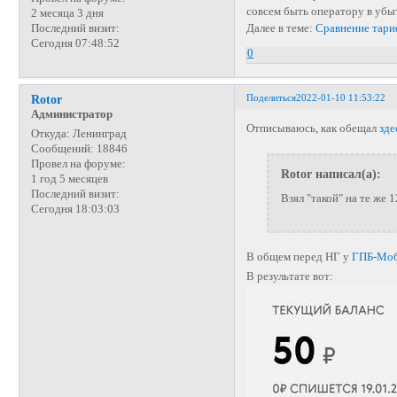
совсем быть оператору в убы
2 месяца 3 дня
Далее в теме:
Сравнение тари
Последний визит:
Сегодня 07:48:52
0
Поделиться
2022-01-10 11:53:22
Rotor
Администратор
Отписываюсь, как обещал
зде
Откуда:
Ленинград
Сообщений:
18846
Провел на форуме:
Rotor написал(а):
1 год 5 месяцев
Последний визит:
Взял "такой" на те же 
Сегодня 18:03:03
В общем перед НГ у
ГПБ-Мо
В результате вот: