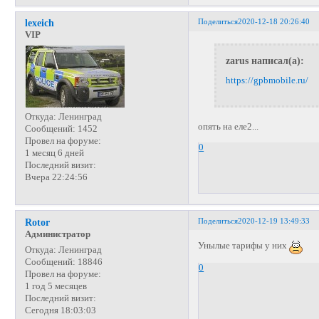
Поделиться
2020-12-18 20:26:40
lexeich
VIP
zarus написал(а):
https://gpbmobile.ru/
Откуда:
Ленинград
опять на еле2...
Сообщений:
1452
Провел на форуме:
0
1 месяц 6 дней
Последний визит:
Вчера 22:24:56
Поделиться
2020-12-19 13:49:33
Rotor
Администратор
Унылые тарифы у них
Откуда:
Ленинград
Сообщений:
18846
0
Провел на форуме:
1 год 5 месяцев
Последний визит:
Сегодня 18:03:03