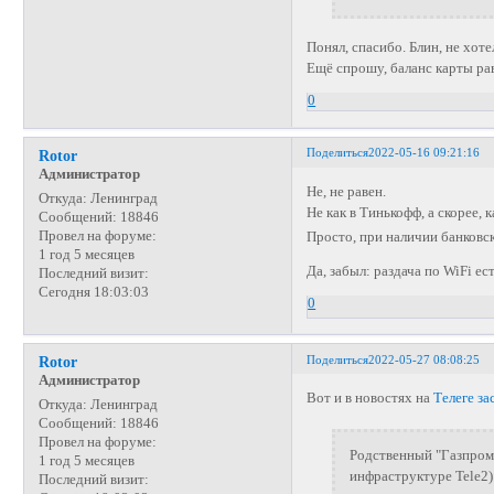
Понял, спасибо. Блин, не хот
Ещё спрошу, баланс карты рав
0
Поделиться
2022-05-16 09:21:16
Rotor
Администратор
Не, не равен.
Откуда:
Ленинград
Не как в Тинькофф, а скорее,
Сообщений:
18846
Провел на форуме:
Просто, при наличии банковск
1 год 5 месяцев
Да, забыл: раздача по WiFi ес
Последний визит:
Сегодня 18:03:03
0
Поделиться
2022-05-27 08:08:25
Rotor
Администратор
Вот и в новостях на
Телеге за
Откуда:
Ленинград
Сообщений:
18846
Провел на форуме:
​Родственный "Газпро
1 год 5 месяцев
инфраструктуре Tele2)
Последний визит: