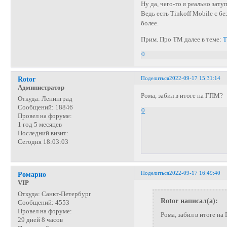
Ну да, чего-то я реально зату
Ведь есть Tinkoff Mobile с б
более.
Прим. Про ТМ далее в теме:
Т
0
Поделиться
2022-09-17 15:31:14
Rotor
Администратор
Рома, забил в итоге на ГПМ?
Откуда:
Ленинград
Сообщений:
18846
0
Провел на форуме:
1 год 5 месяцев
Последний визит:
Сегодня 18:03:03
Поделиться
2022-09-17 16:49:40
Ромарио
VIP
Откуда:
Санкт-Петербург
Rotor написал(а):
Сообщений:
4553
Провел на форуме:
Рома, забил в итоге н
29 дней 8 часов