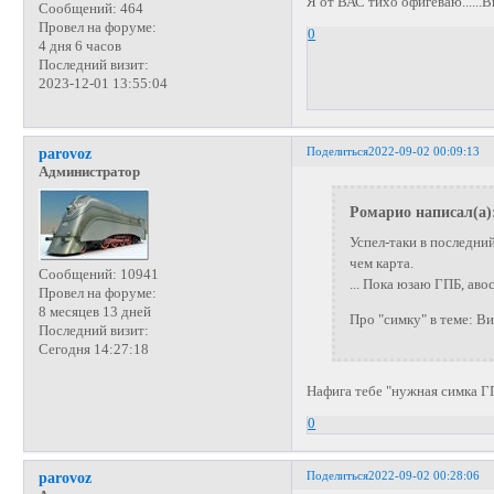
Я от ВАС тихо офигеваю......
Сообщений:
464
Провел на форуме:
0
4 дня 6 часов
Последний визит:
2023-12-01 13:55:04
Поделиться
2022-09-02 00:09:13
parovoz
Администратор
Ромарио написал(а)
Успел-таки в последний
чем карта.
Сообщений:
10941
... Пока юзаю ГПБ, аво
Провел на форуме:
8 месяцев 13 дней
Про "симку" в теме: Ви
Последний визит:
Сегодня 14:27:18
Нафига тебе "нужная симка ГП
0
Поделиться
2022-09-02 00:28:06
parovoz