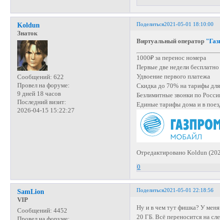
Поделиться
2021-05-01 18:10:00
Koldun
Знаток
Виртуальный оператор
"Газ
1000₽ за перенос номера
Первые две недели бесплатно
Удвоение первого платежа
Сообщений:
622
Провел на форуме:
Скидка до 70% на тарифы для
9 дней 18 часов
Безлимитные звонки по Росси
Последний визит:
Единые тарифы дома и в поез
2026-04-15 15:22:27
Отредактировано Koldun (202
0
Поделиться
2021-05-01 22:18:56
SamLion
VIP
Ну и в чем тут фишка? У меня 
Сообщений:
4452
20 ГБ. Всё переносится на сл
Провел на форуме: