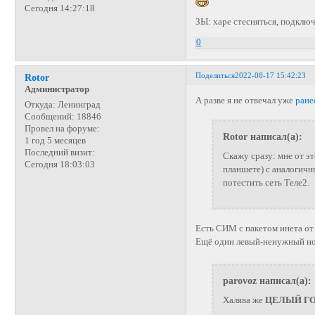
Сегодня 14:27:18
ЗЫ: харе стесняться, подключ
0
Поделиться
2022-08-17 15:42:23
Rotor
Администратор
А разве я не отвечал уже
ране
Откуда:
Ленинград
Сообщений:
18846
Провел на форуме:
Rotor написал(а):
1 год 5 месяцев
Последний визит:
Скажу сразу: мне от э
Сегодня 18:03:03
планшете) с аналогичн
потестить сеть Теле2.
Есть СИМ с пакетом инета от 
Ещё один левый-ненужный но
parovoz написал(а):
Халява же
ЦЕЛЫЙ ГО