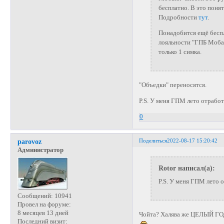
бесплатно. В это поня
Подробности
тут
.
Понадобится ещё бесп
лояльности "ГПБ Мобай
только 1 симка.
"Объедки" переносятся.
P.S. У меня ГПМ лето отработ
0
Поделиться
2022-08-17 15:20:42
parovoz
Администратор
Rotor написал(а):
P.S. У меня ГПМ лето о
Сообщений:
10941
Провел на форуме:
8 месяцев 13 дней
Чойта? Халява же ЦЕЛЫЙ ГО
Последний визит: