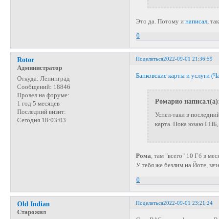
Это да. Потому и
написал
, т
0
Поделиться
2022-09-01 21:36:59
Rotor
Администратор
Банковские карты и услуги (Ча
Откуда:
Ленинград
Сообщений:
18846
Провел на форуме:
Ромарио написал(а)
1 год 5 месяцев
Последний визит:
Успел-таки в последни
Сегодня 18:03:03
карта. Пока юзаю ГПБ,
Рома
, там "всего" 10 Гб в мес
У тебя же безлим на Йоте, за
0
Поделиться
2022-09-01 23:21:24
Old Indian
Старожил