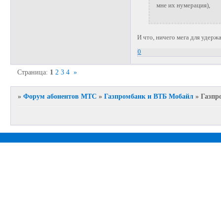
мне их нумерация),
И что, ничего мега для удерж
0
Страница:
1
2
3
4
»
»
Форум абонентов МТС
»
Газпромбанк и ВТБ Мобайл
»
Газпр