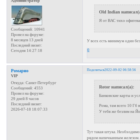
Администратор
Old Indian написал(
Я от ВАС тихо офигеваю
Сообщений:
10941
Провел на форуме:
8 месяцев 13 дней
У всех есть минимум один бе
Последний визит:
0
Сегодня 14:27:18
Поделиться
2022-09-02 06:58:56
Ромарио
VIP
Откуда:
Санкт-Петербург
Rotor написал(а):
Сообщений:
4553
Провел на форуме:
Банковские карты и усл
29 дней 8 часов
Последний визит:
Рома, там всего 10 Гб в
2026-07-18 18:07:33
У тебя же безлим на Йо
Тут такая штука. Необходимо
рядом напичканным железом. 