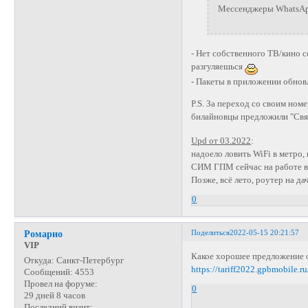
Мессенджеры WhatsApp
- Нет собственного ТВ/кино с
разгуляешься
- Пакеты в приложении обнов
P.S. За переход со своим ном
билайновцы предложили "Связ
Upd от 03.2022
:
надоело ловить WiFi в метро,
СИМ ГПМ сейчас на работе в 
Позже, всё лето, роутер на да
0
Поделиться
2022-05-15 20:21:57
Ромарио
VIP
Какое хорошее предложение 
Откуда:
Санкт-Петербург
https://tariff2022.gpbmobile.ru
Сообщений:
4553
Провел на форуме:
0
29 дней 8 часов
Последний визит: