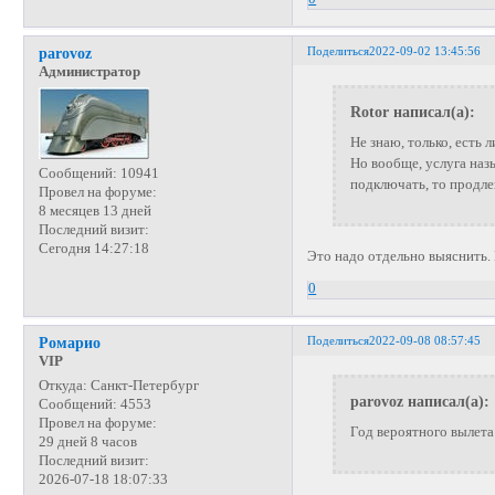
Поделиться
2022-09-02 13:45:56
parovoz
Администратор
Rotor написал(а):
Не знаю, только, есть
Но вообще, услуга назы
Сообщений:
10941
подключать, то продле
Провел на форуме:
8 месяцев 13 дней
Последний визит:
Сегодня 14:27:18
Это надо отдельно выяснить.
0
Поделиться
2022-09-08 08:57:45
Ромарио
VIP
Откуда:
Санкт-Петербург
parovoz написал(а):
Сообщений:
4553
Провел на форуме:
Год вероятного вылета
29 дней 8 часов
Последний визит:
2026-07-18 18:07:33