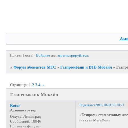
Акт
Привет, Гость!
Войдите
или
зарегистрируйтесь
.
»
Форум абонентов МТС
»
Газпромбанк и ВТБ Мобайл
»
Газпр
Страница:
1
2
3
4
»
Газпромбанк Мобайл
Поделиться
2015-10-31 13:28:21
Rotor
Администратор
«Газпром» стал сотовым оп
Откуда:
Ленинград
(на сети МегаФон)
Сообщений:
18846
Провел на форуме: