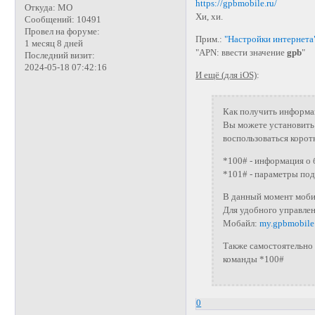
https://gpbmobile.ru/
Откуда:
МО
Хи, хи.
Сообщений:
10491
Провел на форуме:
Прим.:
"Настройки интернета
1 месяц 8 дней
"APN: ввести значение
gpb
"
Последний визит:
2024-05-18 07:42:16
И ещё (для iOS)
:
Как получить информа
Вы можете установить
воспользоваться корот
*100# - информация о 
*101# - параметры по
В данный момент мобил
Для удобного управле
Мобайл:
my.gpbmobile
Также самостоятельно 
команды *100#
0