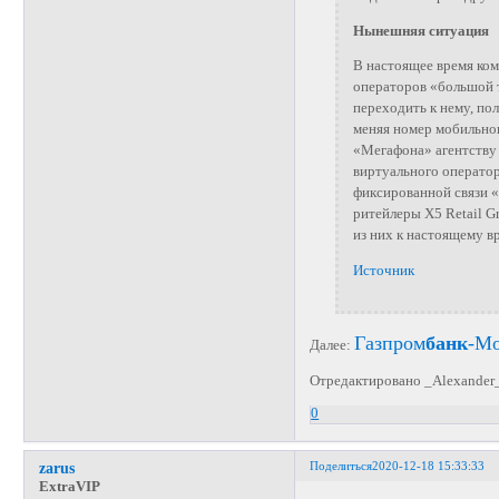
Нынешняя ситуация
В настоящее время ко
операторов «большой 
переходить к нему, по
меняя номер мобильног
«Мегафона» агентству
виртуального операто
фиксированной связи «
ритейлеры X5 Retail G
из них к настоящему в
Источник
Газпром
банк
-М
Далее:
Отредактировано _Alexander_
0
Поделиться
2020-12-18 15:33:33
zarus
ExtraVIP