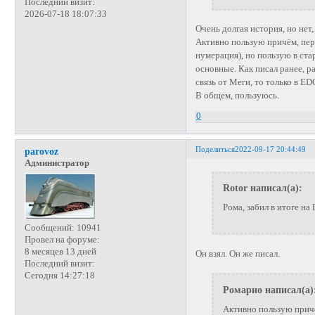
Последний визит:
2026-07-18 18:07:33
Очень долгая история, но нет,
Активно пользую причём, пе
нумерация), но пользую в ста
основные. Как писал ранее, ра
связь от Меги, то только в ED
В общем, пользуюсь.
0
Поделиться
2022-09-17 20:44:49
parovoz
Администратор
Rotor написал(а):
Рома, забил в итоге н
Сообщений:
10941
Провел на форуме:
8 месяцев 13 дней
Он взял. Он же писал.
Последний визит:
Сегодня 14:27:18
Ромарио написал(а)
Активно пользую прич