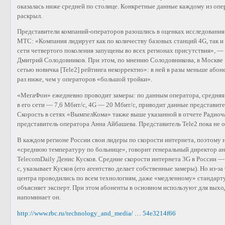
оказалась ниже средней по столице. Конкретные данные каждому из оп
раскрыл.
Представители компаний-операторов разошлись в оценках исследования.
МТС: «Компания лидирует как по количеству базовых станций 4G, так 
сети четвертого поколения запущены во всех регионах присутствия», — 
Дмитрий Солодовников. При этом, по мнению Солодовникова, в Москве
сетью новичка [Tele2] рейтинга некорректно»: в ней в разы меньше абон
раз ниже, чем у операторов «большой тройки».
«МегаФон» ежедневно проводит замеры: по данным оператора, средняя
в его сети — 7,6 Мбит/с, 4G — 20 Мбит/с, приводит данные представит
Скорость в сетях «ВымпелКома» также выше указанной в отчете Радиоч
представитель оператора Анна Айбашева. Представитель Tele2 пока не о
В каждом регионе России свои лидеры по скорости интернета, поэтому 
«среднюю температуру по больнице», говорит генеральный директор ан
TelecomDaily Денис Кусков. Средние скорости интернета 3G в России —
с, указывает Кусков (его агентство делает собственные замеры). Но из-з
центра проводились по всем технологиям, даже «медленному» стандарту
объясняет эксперт. При этом абоненты в основном используют для выход
напоминает он.
http://www.rbc.ru/technology_and_media/ … 54e3214f66