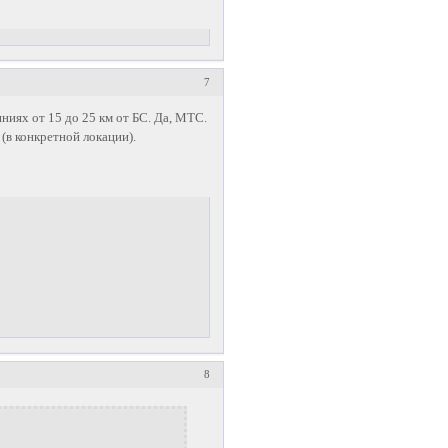
7
ниях от 15 до 25 км от БС. Да, МТС.
(в конкретной локации).
8