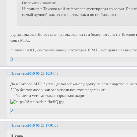
От локации зависит.
Например в Токсово мой шеф экспериментировал со всеми. Пришё
самый лучший, как по скоростям, так и по стабильности.
рад за Токсово. Но вот мне ни Токсово, ни тем более интернет в Токсово
связь МТС.
позвонил в КЦ, составили заявку в техотдел. В МТС нет денег на самос
0
Поделиться
2016-05-28 16:34:46
Да в Токсово МТС рулит - делал вебкамеру другу на базе смартфона, мег
720p без тормозов, как раз успели нонстоп подключить
но бывает и мега местами нормально жарит
0
Поделиться
2016-05-28 17:01:08
Шурик