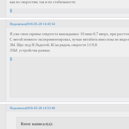
как по скоростям, так и по стабильности.
0
Поделиться
2016-05-28 14:43:54
Я уже свои скрины спидтеста выкладывал: 10 вниз 0,7 вверх, при расстоя
С мегой немного экспериментировал, лучше мегабита вниз пока не видел 
ЗЫ. Щас под Н.Ладогой, БСка рядом, скорости 11/0,8.
ЗЗЫ: устройства разные.
0
Поделиться
2016-05-28 14:53:48
Rotor написал(а):