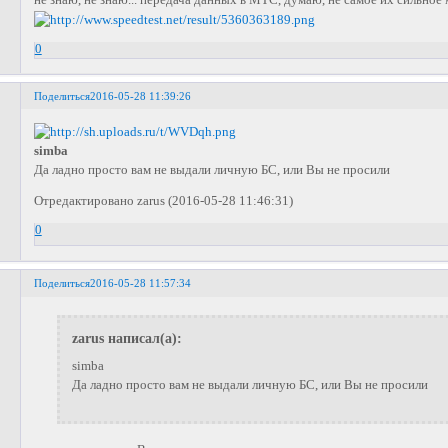
не знаю, не знаю... передача данных в МТС, думаю, не самое их сильное 
0
Поделиться
2016-05-28 11:39:26
simba
Да ладно просто вам не выдали личную БС, или Вы не просили
Отредактировано zarus (2016-05-28 11:46:31)
0
Поделиться
2016-05-28 11:57:34
zarus написал(а):
simba
Да ладно просто вам не выдали личную БС, или Вы не просили