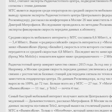
Tele2, считают эксперты Радиочастотного центра, подведомственного Р
согласны с этими данными
МТС является лидером среди операторов по средней скорости мобильног
выводу пришли эксперты Радиочастотного центра Центрального федера
Роскомнадзору, рассказал на конференции в Москве 26 мая заместитель 
Дмитрий Митрофанов. Исследование проводилось по методике Роскомнад
эксперты фиксировали скорость передачи данных к абоненту.
Средняя скорость мобильного интернета у МТС составила 6,6 Мбит/с, в 
— 5,4 Мбит/с. Выше «среднероссийской» скорость интернета и у «Мега
занял «ВымпелКом» (бренд «Билайн»), скорость в сети которого составил
передаются со средней скоростью 4,8 Мбит/с. Последнее место занял к
(бренд Win Mobile) с показателем вдвое ниже среднерыночного — 2 Мби
Радиочастотный центр замеряет качество связи с 2015 года. За год оно
Например, в Москве средняя скорость передачи данных увеличилась в два
связано с ростом числа базовых станций для передачи сигнала по технол
заместитель гендиректора центра. По данным Роскомнадзора, за год чис
выросло на 109%, до 72 тыс. Больше всего их у МТС — 27 тыс. У «МегаФ
«ВымпелКома» — 11 тыс., у Tele2 — почти 4 тыс.
Самый быстрый мобильный интернет получают жители Центрального фед
медленный — Дальневосточного, рассказал Митрофанов. В Москве на пе
данных эксперты поставили Tele2, который вышел на столичный рынок в
МТС и «ВымпелКом». Только у «МегаФона», который занял последнее ме