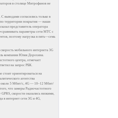
ераторов в столице Митрофанов не
 С выводами согласились только в
и по территории покрытия — наши
сказал представитель оператора
 «сравнивать параметры сети МТС с
ентов, поэтому нагрузка в пять—семь
 скорость мобильного интернета 3G
ель компании Юлия Дорохина.
астотного центра, отмечает
тветил на запрос РБК.
не стоит ориентироваться на
алитического агентства
 около 5 Мбит/с, 4G — 10–12 Мбит/
а того, что замеры Радиочастотного
 GPRS, скорости оказались низкими,
а в интернет сети 3G и 4G,