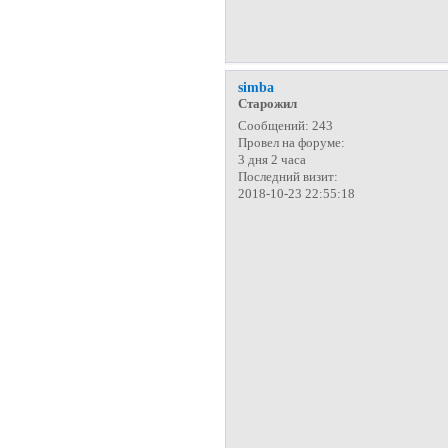
simba
Старожил
Сообщений:
243
Провел на форуме:
3 дня 2 часа
Последний визит:
2018-10-23 22:55:18