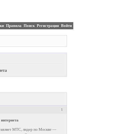
ки
Правила
Поиск
Регистрация
Войти
нета
1
 интернета
тавляет МТС, лидер по Москве —