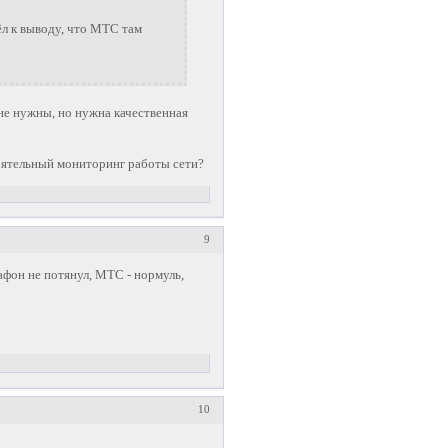
л к выводу, что МТС там
 не нужны, но нужна качественная
тоятельный мониторинг работы сети?
9
афон не потянул, МТС - нормуль,
10