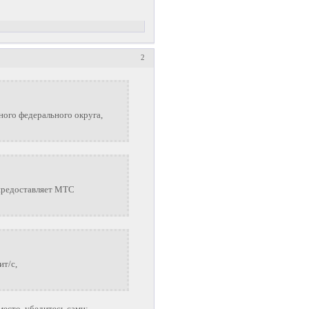
2
ого федерального округа,
предоставляет МТС
ит/с,