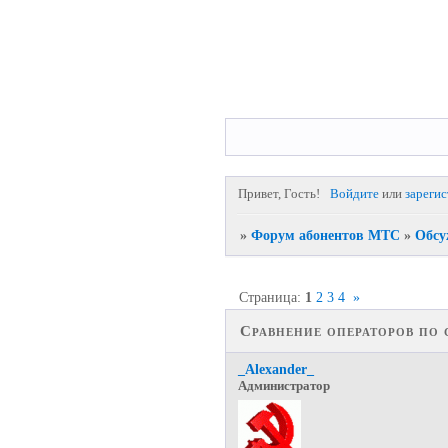
Привет, Гость!
Войдите
или
зареги
»
Форум абонентов МТС
»
Обсу
Страница:
1
2
3
4
»
Сравнение операторов по 
_Alexander_
Администратор