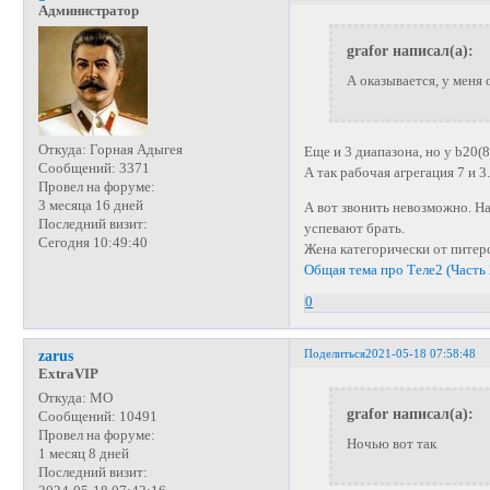
Администратор
grafor написал(а):
А оказывается, у меня
Откуда:
Горная Адыгея
Еще и 3 диапазона, но у b20(8
Сообщений:
3371
А так рабочая агрегация 7 и 3
Провел на форуме:
3 месяца 16 дней
А вот звонить невозможно. На
Последний визит:
успевают брать.
Сегодня 10:49:40
Жена категорически от питерс
Общая тема про Теле2 (Часть 
0
Поделиться
2021-05-18 07:58:48
zarus
ExtraVIP
Откуда:
МО
grafor написал(а):
Сообщений:
10491
Провел на форуме:
Ночью вот так
1 месяц 8 дней
Последний визит: