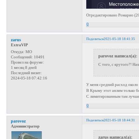
Отредактировано Ромарио (20
0
Поделиться
2021-05-18 18:41:35
zarus
ExtraVIP
Откуда:
МО
parovoz написал(а):
Сообщений:
10491
Провел на форуме:
С того, с крутого?! На
1 месяц 8 дней
Последний визит:
2024-05-18 07:42:16
У меня средний расход около 
В Крыму этот анлим только бо
С лимитированным там лучше
0
Поделиться
2021-05-18 18:44:31
parovoz
Администратор
zarus написал(а):