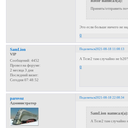
Rotor написал(а):
Принять/отправить почт
Это если больше ничего не над
0
Поделиться
2021-08-18 11:08:13
SamLion
VIP
А Теле2 там случайно не b20
Сообщений:
4452
Провел на форуме:
0
2 месяца 3 дня
Последний визит:
Сегодня 07:48:52
Поделиться
2021-08-18 22:08:34
parovoz
Администратор
SamLion написал(а)
А Теле2 там случайно 