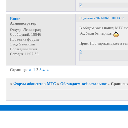
0
Поделиться
2021-08-19 00:13:58
Rotor
Администратор
В общем, как я понял, МТС н
Откуда:
Ленинград
Эх, были бы тарифы
Сообщений:
18846
Провел на форуме:
Прим. Про тарифы далее в те
1 год 5 месяцев
Последний визит:
0
Сегодня 11:07:53
Страница:
«
1
2
3
4
»
»
Форум абонентов МТС
»
Обсуждаем всё остальное
»
Сравнени