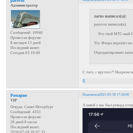
parovoz
Администратор
zarus написал(а):
parovoz написал(а):
Сообщений:
10940
Это твой МТС-ный СД
Провел на форуме:
8 месяцев 13 дней
Угу. Вчера перешёл на
Последний визит:
Отредактировано zarus
Сегодня 03:19:09
С того, с крутого?! Нахрена 
0
Поделиться
2021-05-18 17:58:00
Ромарио
VIP
А какой у вас был рекорд отп
Откуда:
Санкт-Петербург
Сообщений:
4553
Провел на форуме:
29 дней 8 часов
Последний визит:
2026-07-18 18:07:33