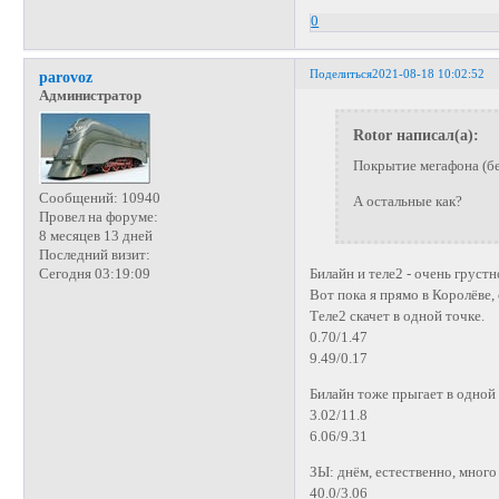
0
Поделиться
2021-08-18 10:02:52
parovoz
Администратор
Rotor написал(а):
Покрытие мегафона (бе
Сообщений:
10940
А остальные как?
Провел на форуме:
8 месяцев 13 дней
Последний визит:
Сегодня 03:19:09
Билайн и теле2 - очень груст
Вот пока я прямо в Королёве,
Теле2 скачет в одной точке.
0.70/1.47
9.49/0.17
Билайн тоже прыгает в одной 
3.02/11.8
6.06/9.31
ЗЫ: днём, естественно, много
40.0/3.06