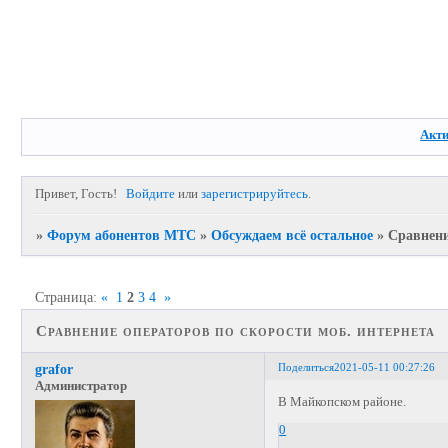
Акт
Привет, Гость!
Войдите
или
зарегистрируйтесь
.
»
Форум абонентов МТС
»
Обсуждаем всё остальное
»
Сравнени
Страница:
«
1
2
3
4
»
Сравнение операторов по скорости моб. интернета
Поделиться
2021-05-11 00:27:26
grafor
Администратор
В Майкопском районе.
0