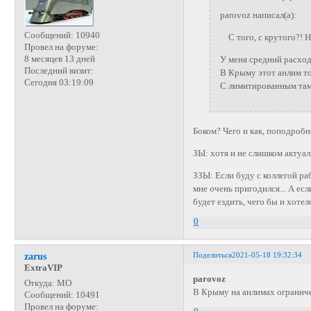
parovoz написал(а):
Сообщений:
10940
С того, с крутого?! Н
Провел на форуме:
8 месяцев 13 дней
У меня средний расход
Последний визит:
В Крыму этот анлим то
Сегодня 03:19:09
С лимитированным там
Боком? Чего и как, поподробне
ЗЫ: хотя и не слишком актуал
ЗЗЫ: Если буду с коллегой р
мне очень пригодился... А есл
будет ездить, чего бы и хотел
0
Поделиться
2021-05-18 19:32:34
zarus
ExtraVIP
parovoz
Откуда:
МО
В Крыму на анлимах ограниче
Сообщений:
10491
Провел на форуме: