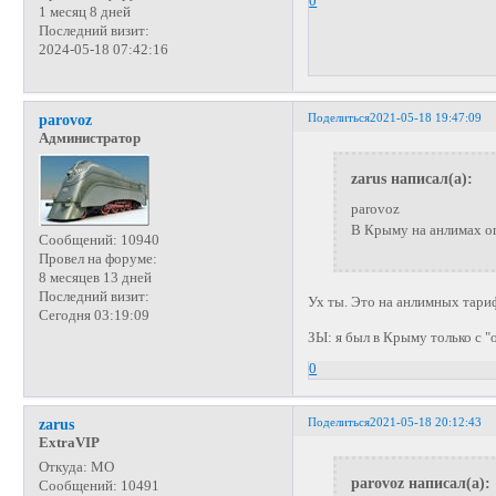
0
1 месяц 8 дней
Последний визит:
2024-05-18 07:42:16
Поделиться
2021-05-18 19:47:09
parovoz
Администратор
zarus написал(а):
parovoz
В Крыму на анлимах ог
Сообщений:
10940
Провел на форуме:
8 месяцев 13 дней
Последний визит:
Ух ты. Это на анлимных тари
Сегодня 03:19:09
ЗЫ: я был в Крыму только с 
0
Поделиться
2021-05-18 20:12:43
zarus
ExtraVIP
Откуда:
МО
parovoz написал(а):
Сообщений:
10491