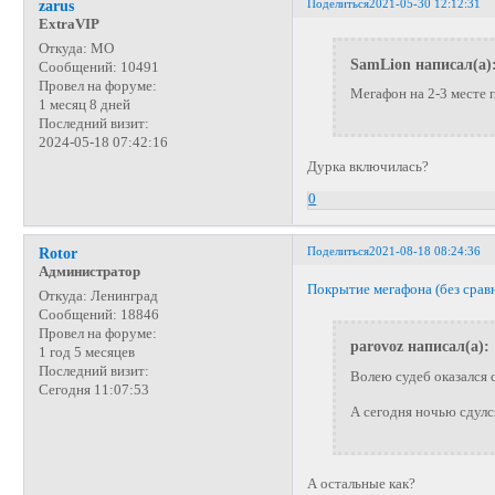
Поделиться
2021-05-30 12:12:31
zarus
ExtraVIP
Откуда:
МО
SamLion написал(а)
Сообщений:
10491
Провел на форуме:
Мегафон на 2-3 месте 
1 месяц 8 дней
Последний визит:
2024-05-18 07:42:16
Дурка включилась?
0
Поделиться
2021-08-18 08:24:36
Rotor
Администратор
Покрытие мегафона (без срав
Откуда:
Ленинград
Сообщений:
18846
Провел на форуме:
parovoz написал(а):
1 год 5 месяцев
Последний визит:
Волею судеб оказался 
Сегодня 11:07:53
А сегодня ночью сдулся
А остальные как?