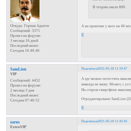
В теории около 800.
Откуда:
Горная Адыгея
А на практике у кого на 40 мг
Сообщений:
3371
0
Провел на форуме:
3 месяца 16 дней
Последний визит:
Сегодня 10:49:40
Поделиться
2021-05-18 11:19:47
SamLion
VIP
А где можно потестить максим
Сообщений:
4452
никогда не вижу. Может, с ус
Провел на форуме:
На старом смартфоне максиму
2 месяца 3 дня
Последний визит:
Отредактировано SamLion (20
Сегодня 07:48:52
0
Поделиться
2021-05-18 11:45:43
zarus
ExtraVIP