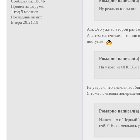
Ромарио написал(а)
Сообщений:
18846
Провел на форуме:
Ну реально козлы они
1 год 5 месяцев
Последний визит:
Вчера 20:21:19
Ага. Это уже во второй раз Т
А вот
zarus
считает, что они 
поступает
Ромарио написал(а)
Ни у кого из ОПСОСов 
Не уверен, что аналоги вообщ
Я тоже пользовал попеременнн
Ромарио написал(а)
Нашел сим с "Черный 1
счёт? Не поменялось у