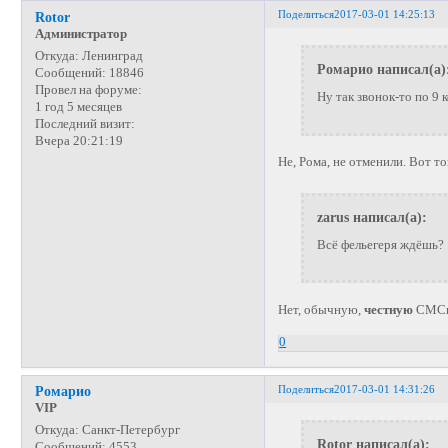
Поделиться
2017-03-01 14:25:13
Rotor
Администратор
Откуда:
Ленинград
Ромарио написал(а)
Сообщений:
18846
Провел на форуме:
Ну так звонок-то по 9 
1 год 5 месяцев
Последний визит:
Вчера 20:21:19
Не, Рома, не отменили. Вот т
zarus написал(а):
Всё фельегеря ждёшь?
Нет, обычную,
честную
СМС
0
Поделиться
2017-03-01 14:31:26
Ромарио
VIP
Откуда:
Санкт-Петербург
Rotor написал(а):
Сообщений:
4553