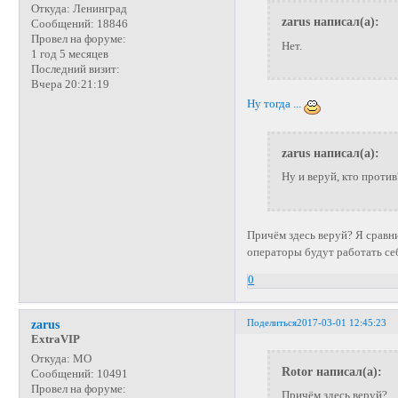
Откуда:
Ленинград
zarus написал(а):
Сообщений:
18846
Провел на форуме:
Нет.
1 год 5 месяцев
Последний визит:
Вчера 20:21:19
Ну тогда ...
zarus написал(а):
Ну и веруй, кто против
Причём здесь веруй? Я срав
операторы будут работать се
0
Поделиться
2017-03-01 12:45:23
zarus
ExtraVIP
Откуда:
МО
Rotor написал(а):
Сообщений:
10491
Провел на форуме:
Причём здесь веруй?