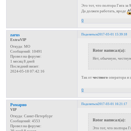
Это тот, что полтора Гига за 
Да должен работать, вроде
0
Поделиться
2017-03-01 15:39:18
zarus
ExtraVIP
Откуда:
МО
Rotor написал(а):
Сообщений:
10491
Провел на форуме:
Нет, обычную, честн
1 месяц 8 дней
Последний визит:
2024-05-18 07:42:16
Так от
честного
оператора и
0
Поделиться
2017-03-01 16:21:17
Ромарио
VIP
Откуда:
Санкт-Петербург
Rotor написал(а):
Сообщений:
4553
Провел на форуме:
Это тот, что полтора Г
29 дней 8 часов