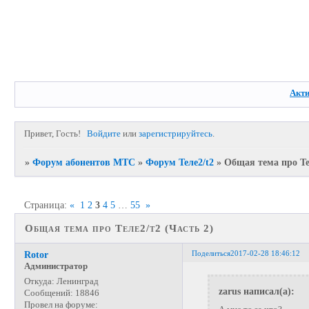
Акт
Привет, Гость!
Войдите
или
зарегистрируйтесь
.
»
Форум абонентов МТС
»
Форум Теле2/t2
»
Общая тема про Тел
Страница:
«
1
2
3
4
5
…
55
»
Общая тема про Теле2/t2 (Часть 2)
Поделиться
2017-02-28 18:46:12
Rotor
Администратор
Откуда:
Ленинград
zarus написал(а):
Сообщений:
18846
Провел на форуме: