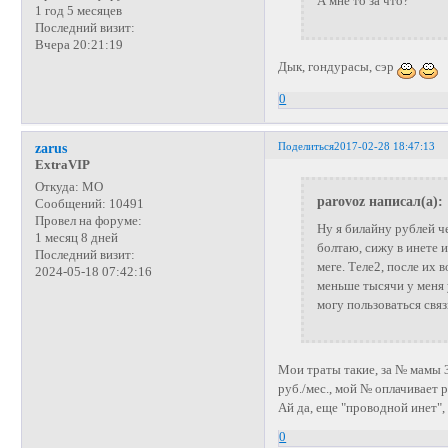
А мне то за что?
1 год 5 месяцев
Последний визит:
Вчера 20:21:19
Дык, гондурасы, сэр
0
Поделиться
2017-02-28 18:47:13
zarus
ExtraVIP
Откуда:
МО
parovoz написал(а):
Сообщений:
10491
Провел на форуме:
Ну я билайну рублей ч
1 месяц 8 дней
болтаю, сижу в инете 
Последний визит:
меге. Теле2, после их 
2024-05-18 07:42:16
меньше тысячи у меня у
могу пользоваться свя
Мои траты такие, за № мамы 3
руб./мес., мой № оплачивает 
Ай да, еще "проводной инет",
0