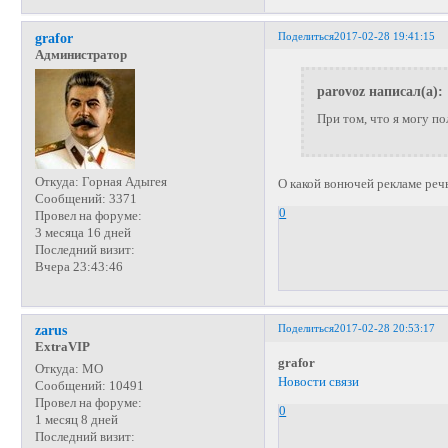
Поделиться
2017-02-28 19:41:15
grafor
Администратор
parovoz написал(а):
При том, что я могу п
Откуда:
Горная Адыгея
О какой вонючей рекламе реч
Сообщений:
3371
0
Провел на форуме:
3 месяца 16 дней
Последний визит:
Вчера 23:43:46
Поделиться
2017-02-28 20:53:17
zarus
ExtraVIP
grafor
Откуда:
МО
Новости связи
Сообщений:
10491
Провел на форуме:
0
1 месяц 8 дней
Последний визит: