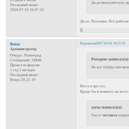
Да должен работать, в
Последний визит:
2026-07-18 18:07:33
Да он. Пополнил. Всё работает
0
Поделиться
2017-03-01 16:27:34
Rotor
Администратор
Откуда:
Ленинград
Ромарио написал(а)
Сообщений:
18846
Провел на форуме:
Но вот теперь они меня
1 год 5 месяцев
Последний визит:
Вчера 20:21:19
Вот и я про это.
Вроде бы и немного, но всего
zarus написал(а):
Так от
честного
опера