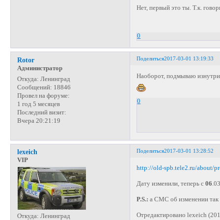
Нет, первый это ты. Т.к. гов
0
Поделиться
2017-03-01 13:19:33
Rotor
Администратор
Наоборот, подмываю изнутр
Откуда:
Ленинград
Сообщений:
18846
Провел на форуме:
0
1 год 5 месяцев
Последний визит:
Вчера 20:21:19
Поделиться
2017-03-01 13:28:52
lexeich
VIP
http://old-spb.tele2.ru/about/
Дату изменили, теперь с
06
.0
P.S.:
а СМС об изменении так и
Отредактировано lexeich (201
Откуда:
Ленинград