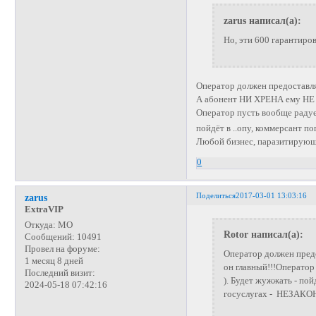
zarus написал(а):
Но, эти 600 гарантиро
Оператор должен предоставля
А абонент НИ ХРЕНА ему НЕ 
Оператор пусть вообще радует
пойдёт в ..опу, коммерсант по
Любой бизнес, паразитирующ
0
Поделиться
2017-03-01 13:03:16
zarus
ExtraVIP
Откуда:
МО
Rotor написал(а):
Сообщений:
10491
Провел на форуме:
Оператор должен пред
1 месяц 8 дней
он главный!!!Оператор
Последний визит:
). Будет жужжать - по
2024-05-18 07:42:16
госуслугах - НЕЗАКОН