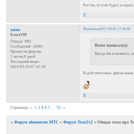
Раз так, то и не будет, и ждат
0
Поделиться
2017-03-01 17:34:58
zarus
ExtraVIP
Откуда:
МО
Rotor написал(а):
Сообщений:
10491
Провел на форуме:
Вроде бы и немного, но
1 месяц 8 дней
Последний визит:
2024-05-18 07:42:16
И действительно, фигня какая 
0
Страница:
«
1
2
3
4
5
…
55
»
»
Форум абонентов МТС
»
Форум Теле2/t2
»
Общая тема про Тел