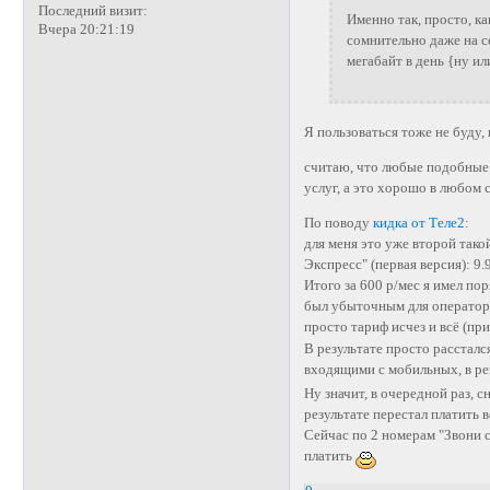
Последний визит:
Именно так, просто, ка
Вчера 20:21:19
сомнительно даже на с
мегабайт в день {ну ил
Я пользоваться тоже не буду, н
считаю, что любые подобные 
услуг, а это хорошо в любом 
По поводу
кидка от Теле2
:
для меня это уже второй тако
Экспресс" (первая версия): 9
Итого за 600 р/мес я имел по
был убыточным для оператора, 
просто тариф исчез и всё (пр
В результате просто расстал
входящими с мобильных, в ре
Ну значит, в очередной раз, с
результате перестал платить 
Сейчас по 2 номерам "Звони 
платить