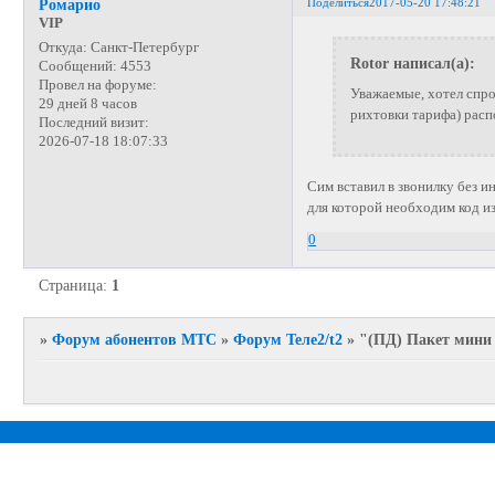
Поделиться
2017-05-20 17:48:21
Ромарио
VIP
Откуда:
Санкт-Петербург
Rotor написал(а):
Сообщений:
4553
Провел на форуме:
Уважаемые, хотел спро
29 дней 8 часов
рихтовки тарифа) расп
Последний визит:
2026-07-18 18:07:33
Сим вставил в звонилку без и
для которой необходим код из
0
Страница:
1
»
Форум абонентов МТС
»
Форум Теле2/t2
»
"(ПД) Пакет мини