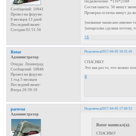
Подключение: *116*218#
Состав пакета: 50 минут звон
Сообщений:
10941
Проверка остатка минут до к
Провел на форуме:
8 месяцев 13 дней
{название написано именно та
Последний визит:
{шпаргалка сделана потому, чт
Сегодня 02:51:56
+1
Поделиться
2017-04-05 16:55:16
Rotor
Администратор
СПАСИБО!
Откуда:
Ленинград
Это как раз то, что можно п
Сообщений:
18846
Провел на форуме:
0
1 год 5 месяцев
Последний визит:
Вчера 20:59:19
Поделиться
2017-04-05 17:00:53
parovoz
Администратор
Rotor написал(а):
СПАСИБО!