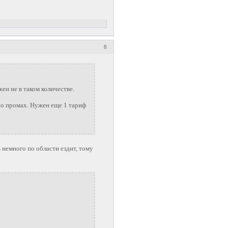
8
ен не в таком количестве.
вно промах. Нужен еще 1 тариф
 немного по области ездит, тому