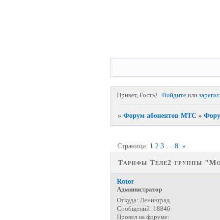
Привет, Гость!
Войдите
или
зареги
»
Форум абонентов МТС
»
Фору
Страница:
1
2
3
…
8
»
Тарифы Теле2 группы "Мо
Rotor
Администратор
Откуда:
Ленинград
Сообщений:
18846
Провел на форуме: