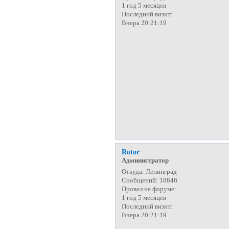
1 год 5 месяцев
Последний визит:
Вчера 20:21:19
Rotor
Администратор
Откуда:
Ленинград
Сообщений:
18846
Провел на форуме:
1 год 5 месяцев
Последний визит:
Вчера 20:21:19