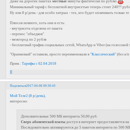
Даже на дорогих пакетах
местные
минуты фактически по рублю
Минимальный тариф с бесплатной внутрисетью теперь стоит 240!!! руб
Ну или 8 р/день - для особо хитрых - тех, кто будет оплачивать только те
Плюсов немного, хоть они и есть:
- внутрисеть отделена от пакета
- перенос "объедков"
- межгород по 2 рубля
- бесплатный трафик социальных сетей, WhatsApp и Viber (на голосовой 
"Оранжевый" оставили, просто переименовали в
"Классический"
(без а/п 
Прим.:
Тарифы с 02.04.2018
0
Поделиться
2017-04-06 09:30:43
Мой Теле2 (8 р/день)
,
интересно:
Дополнительные 500 МБ интернета 50,00 руб.
Сверх абонентской платы
доступ в интернет предоставляется на
Последовательно активируются до 5 пакетов интернета по 500 МБ