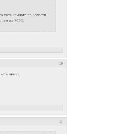
то хоть немного по области
 с тем же МТС.
10
кета минут.
11