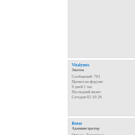
Vitalymts
Знаток
Сообщений:
701
Провел на форуме:
9 дней 1 час
Последний визит:
Сегодня 02:10:26
Rotor
Администратор