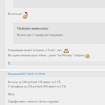
Кстати да!
Vitalymts написал(а):
Нужен еще 1 тариф для говорящих.
Говорящим может и нужен, а Теле2 - нет
Их единственная цель сейчас - денег "на Москву" собрать
0
Поделиться
2017-04-07 12:59:48
Кстати, за 240 рублей 150 минут и 2 ГБ.
У мегафона за 250 рублей 200 минут и 2 ГБ.
Бред.
Тарифы явно с меги и с йоты содраны.