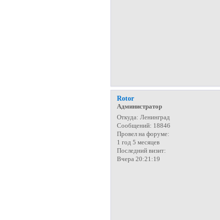
Rotor
Администратор
Откуда:
Ленинград
Сообщений:
18846
Провел на форуме:
1 год 5 месяцев
Последний визит:
Вчера 20:21:19