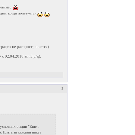
лей/мес
 дни, когда пользуется
трафик не распространяется)
/ с 02.04.2018 а/п 3 р/д).
2
 условиях опции "Еще".
. Плата за каждый пакет