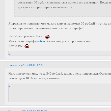
составляет 50 руб. и списывается в момент его активации. После 
доступ в интернет приостанавливается.
Я правильно понимаю, что можно кинуть на номер 60 рублей и тут же а
только при полностью оплаченном основном тарифе?
И ещё, что реально бесит
:
Московские тарифы (
обзор
) явно интереснее региональных.
Вот козлы!
0
Поделиться
2017-04-06 12:37:16
Хоть и не нужен мне, но за 340 рублей, тариф очень понравился. Остатки
пакета, да и 10 гб вполне достаточно.
0