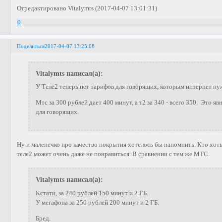
Отредактировано Vitalymts (2017-04-07 13:01:31)
0
Поделиться
2017-04-07 13:25:08
Vitalymts написал(а):
У Теле2 теперь нет тарифов для говорящих, которым интернет нуж
Мтс за 300 рублей дает 400 минут, а т2 за 340 - всего 350. Это я
для говорящих.
Ну и маленечко про качество покрытия хотелось бы напомнить. Кто хоть
теле2 может очень даже не понравиться. В сравнении с тем же МТС.
Vitalymts написал(а):
Кстати, за 240 рублей 150 минут и 2 ГБ.
У мегафона за 250 рублей 200 минут и 2 ГБ.
Бред.