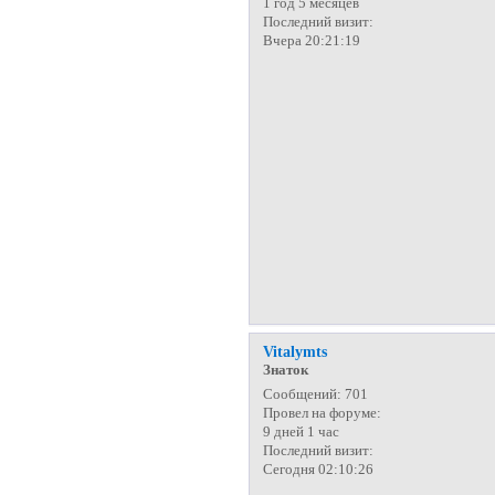
1 год 5 месяцев
Последний визит:
Вчера 20:21:19
Vitalymts
Знаток
Сообщений:
701
Провел на форуме:
9 дней 1 час
Последний визит:
Сегодня 02:10:26