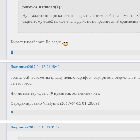
parovoz написал(а):
Ну и маленечко про качество покрытия хотелось бы напомнить. К
ездит, тому теле2 может очень даже не понравиться. В сравнении
Бывает и наоборот. Но редко
0
Поделиться
2017-04-15 01:28:40
Только сейчас заметил фишку новых тарифов - внутрисеть отделена от па
За это плюс.
Лично мне тариф за 340 нравится, остальные - нет.
Отредактировано Vitalymts (2017-04-15 01:29:09)
0
Поделиться
2017-04-15 12:31:39