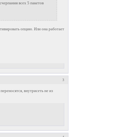
исчерпания всех 5 пакетов
ктивировать опцию. Или она работает
3
 переносятся, внутрисеть не из
4