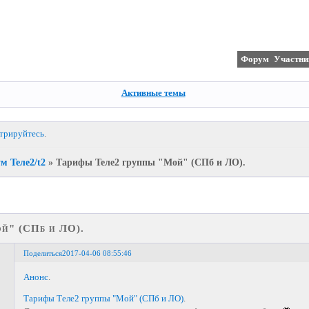
Форум
Участни
Активные темы
стрируйтесь
.
м Теле2/t2
»
Тарифы Теле2 группы "Мой" (СПб и ЛО).
й" (СПб и ЛО).
Поделиться
2017-04-06 08:55:46
Анонс
.
Тарифы Теле2 группы "Мой" (СПб и ЛО)
.