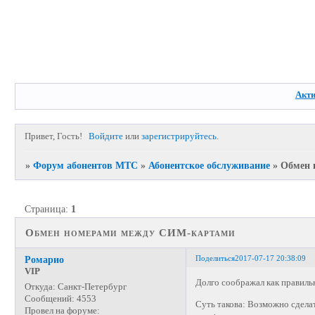
Акт
Привет, Гость!
Войдите
или
зарегистрируйтесь
.
»
Форум абонентов МТС
»
Абонентское обслуживание
»
Обмен 
Страница:
1
Обмен номерами между СИМ-картами
Поделиться
2017-07-17 20:38:09
Ромарио
VIP
Долго соображал как правильн
Откуда:
Санкт-Петербург
Сообщений:
4553
Суть такова: Возможно сдела
Провел на форуме: