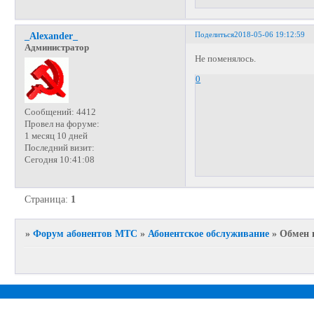
Поделиться
2018-05-06 19:12:59
_Alexander_
Администратор
Не поменялось.
0
Сообщений:
4412
Провел на форуме:
1 месяц 10 дней
Последний визит:
Сегодня 10:41:08
Страница:
1
»
Форум абонентов МТС
»
Абонентское обслуживание
»
Обмен 