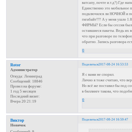
ватсапу, почте и.т.д?) Где н
Единственно это мобильное п
подключился ли НОЧНОЙ и появ
гигабайт!!!! А у меня ушло 
ФИРМЫ? Если бы сессия была
оставшиеся пакеты. Ведь их в
что при разговоре по телефон
обратно. Запись разговора ест
0
Поделиться
2017-08-24 16:53:53
Rotor
Администратор
Я с вами не спорил.
Откуда:
Ленинград
Лично я тоже считаю, что в
Сообщений:
18846
Но всё же поставил бы под с
Провел на форуме:
в биллинге такова, что подо
1 год 5 месяцев
Последний визит:
0
Вчера 20:21:19
Поделиться
2017-08-24 16:59:47
Виктор
Новичок
Сообщений:
9