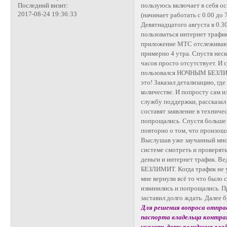
пользуюсь включает в себя ос
Последний визит:
2017-08-24 19:36:33
(начинает работать с 0.00 до
Девятнадцатого августа в 0
пользоваться интернет трафик
приложение МТС отслеживаю п
примерно 4 утра. Спустя неск
часов просто отсутствует. И 
пользовался НОЧНЫМ БЕЗЛИМ
это! Заказал детализацию, где
количестве. И попросту сам 
службу поддержки, рассказал 
составят заявление в техниче
попрощались. Спустя больше т
повторно о том, что произошл
Выслушав уже заучанный мной
системе смотреть и проверять
деньги и интернет трафик. В
БЕЗЛИМИТ. Когда трафик не у
мне вернули всё то что было 
извинились и попрощались. Пр
заставил долго ждать. Далее 
Для решения вопроса отправ
паспорта владельца контра
указать дату рождения владе