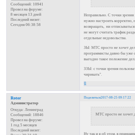
Сообщений:
10941
Провел на форуме:
8 месяцев 13 дней
Неправильно. С точки зрения
Последний визит:
нужно настроить корректно, 
Сегодня 06:38:58
возвращать, ни отписываться
не могут считать трафик разд
отдельные недовольства.
ЗЫ: МТС просто не хочет дела
программисты давно бы уже с
выгодно такое положение дел
ЗЗЫ: с точки зрения пользова
чирикать".
0
Поделиться
2017-08-25 09:17:22
Rotor
Администратор
Откуда:
Ленинград
МТС просто не хочет д
Сообщений:
18846
Провел на форуме:
1 год 5 месяцев
Последний визит:
Ну так и я об этом, в принци