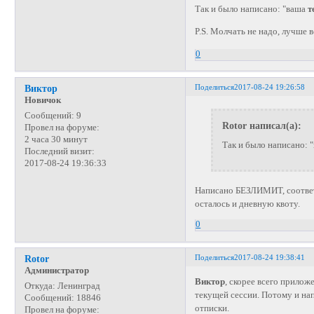
Так и было написано: "ваша
т
P.S. Молчать не надо, лучше 
0
Поделиться
2017-08-24 19:26:58
Виктор
Новичок
Сообщений:
9
Rotor написал(а):
Провел на форуме:
2 часа 30 минут
Так и было написано: 
Последний визит:
2017-08-24 19:36:33
Написано БЕЗЛИМИТ, соответс
осталось и дневную квоту.
0
Поделиться
2017-08-24 19:38:41
Rotor
Администратор
Виктор
, скорее всего прилож
Откуда:
Ленинград
текущей сессии. Потому и на
Сообщений:
18846
отписки.
Провел на форуме: