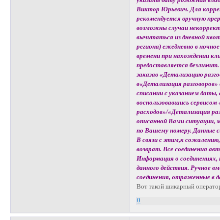
Виктор Юрьевич. Для корре
рекомендуется вручную преры
возможны случаи некоррект
вычитаться из дневной кво
региона) ежедневно в ночное
времени при нахождении кли
предоставляется безлимит.
заказав «Детализацию разг
в«Детализация разговоров» 
списании с указанием даты,
воспользовавшись сервисом
расходов»/«Детализация ра
описанной Вами ситуации, 
по Вашему номеру. Данные 
В связи с этим,к сожалению
возврат. Все соединения а
Информация о соединениях,
данного действия. Ручное в
соединения, отраженные в 
Вот такой шикарный операто
0