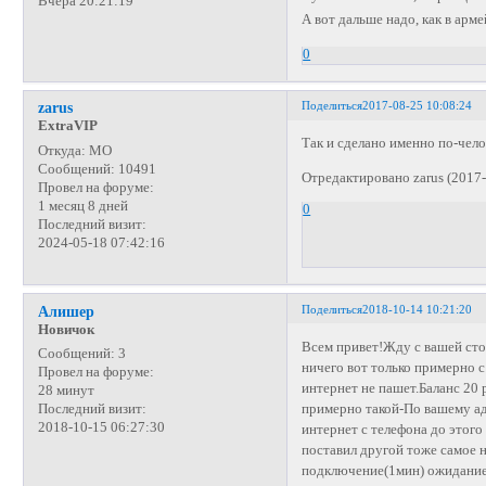
Вчера 20:21:19
А вот дальше надо, как в арм
0
Поделиться
2017-08-25 10:08:24
zarus
ExtraVIP
Так и сделано именно по-чело
Откуда:
МО
Сообщений:
10491
Отредактировано zarus (2017-
Провел на форуме:
1 месяц 8 дней
0
Последний визит:
2024-05-18 07:42:16
Поделиться
2018-10-14 10:21:20
Алишер
Новичок
Всем привет!Жду с вашей сто
Сообщений:
3
ничего вот только примерно с
Провел на форуме:
интернет не пашет.Баланс 20 
28 минут
примерно такой-По вашему ад
Последний визит:
2018-10-15 06:27:30
интернет с телефона до этого
поставил другой тоже самое 
подключение(1мин) ожидание 