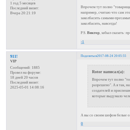
1 год 5 месяцев
Впрочем тут полно "товарищей
Последний визит:
например, считаю что сам это
Вчера 20:21:19
заколбасить самыми-пресамым
заколбасить, навсегда!
P.S.
Виктор
, забыл сказать: п
-1
Поделиться
2017-08-24 20:05:55
911!
VIP
Сообщений:
1885
Rotor написал(а):
Провел на форуме:
18 дней 20 часов
Впрочем тут полно "то
Последний визит:
разрешено". А я так, н
2025-05-01 14:08:16
создателей и приспеш
которые выдумало челов
А вы со своим шефом белые о
0