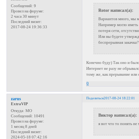
Сообщений:
9
Rotor написал(а):
Провел на форуме:
2 часа 30 минут
Вариантов много, мы м
Последний визит:
Например могло иметь
2017-08-24 19:36:33
потеря сети, отсутстви
Или вы будете утвержда
беспрерывная закачка?
Конечно буду) Так оно и было
Интернет не разу не обрывалс
тому же, как прерывание или
0
Поделиться
2017-08-24 18:22:01
zarus
ExtraVIP
Откуда:
МО
Виктор написал(а):
Сообщений:
10491
Провел на форуме:
я вот что то понять не 
1 месяц 8 дней
Последний визит:
2024-05-18 07:42:16