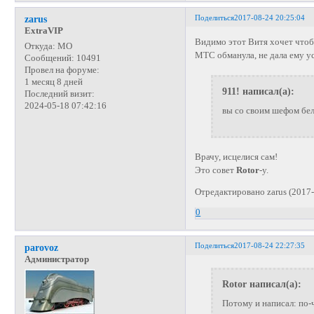
Поделиться
2017-08-24 20:25:04
zarus
ExtraVIP
Видимо этот Витя хочет чтоб
Откуда:
МО
МТС обманула, не дала ему у
Сообщений:
10491
Провел на форуме:
1 месяц 8 дней
911! написал(а):
Последний визит:
2024-05-18 07:42:16
вы со своим шефом бел
Врачу, исцелися сам!
Это совет
Rotor
-у.
Отредактировано zarus (2017-
0
Поделиться
2017-08-24 22:27:35
parovoz
Администратор
Rotor написал(а):
Потому и написал: по-