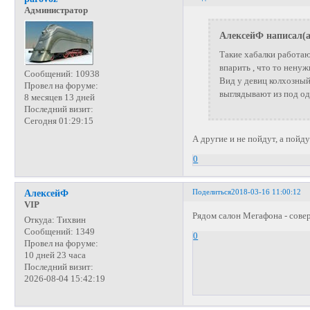
Администратор
АлексейФ написал(а
Такие хабалки работаю
впарить , что то ненуж
Сообщений:
10938
Вид у девиц колхозный
Провел на форуме:
выглядывают из под од
8 месяцев 13 дней
Последний визит:
Сегодня 01:29:15
А другие и не пойдут, а пойду
0
Поделиться
2018-03-16 11:00:12
АлексейФ
VIP
Рядом салон Мегафона - сове
Откуда:
Тихвин
Сообщений:
1349
0
Провел на форуме:
10 дней 23 часа
Последний визит:
2026-08-04 15:42:19