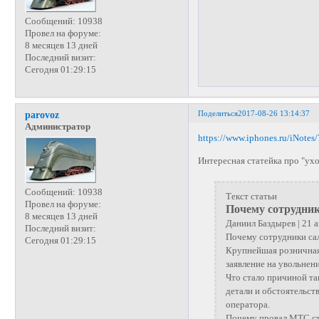
Сообщений:
10938
Провел на форуме:
8 месяцев 13 дней
Последний визит:
Сегодня 01:29:15
Поделиться
2017-08-26 13:14:37
parovoz
Администратор
https://www.iphones.ru/iNotes
Интересная статейка про "ух
Сообщений:
10938
Текст статьи
Провел на форуме:
Почему сотрудни
8 месяцев 13 дней
Даниил Баздырев | 21 а
Последний визит:
Почему сотрудники са
Сегодня 01:29:15
Крупнейшая розничная 
заявление на увольнен
Что стало причиной та
детали и обстоятельст
оператора.
Почему провал МТС ст