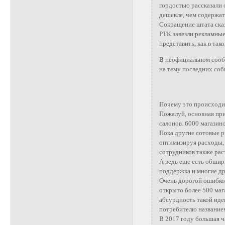
гордостью рассказали 
дешевле, чем содержат
Сокращение штата сказ
РТК завезли рекламные
представить, как в та
В неофициальном сооб
на тему последних соб
Почему это происходи
Пожалуй, основная при
салонов. 6000 магазин
Пока другие сотовые р
оптимизируя расходы,
сотрудников также рас
А ведь еще есть обши
поддержка и многие др
Очень дорогой ошибкой
открыто более 500 маг
абсурдность такой иде
потребителю название
В 2017 году большая ч