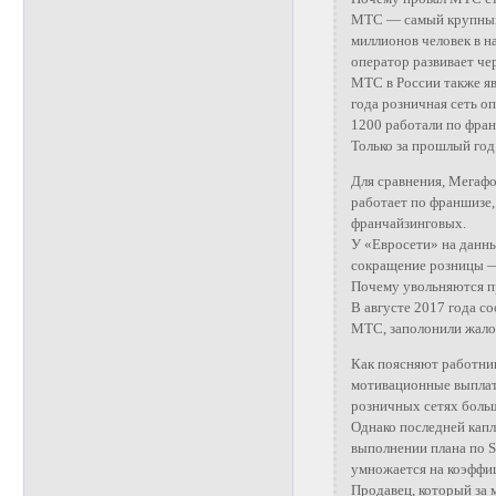
МТС — самый крупный 
миллионов человек в 
оператор развивает че
МТС в России также яв
года розничная сеть о
1200 работали по фран
Только за прошлый год
Для сравнения, Мегаф
работает по франшизе,
франчайзинговых.
У «Евросети» на данны
сокращение розницы — 
Почему увольняются 
В августе 2017 года с
МТС, заполонили жалоб
Как поясняют работник
мотивационные выплаты
розничных сетях больш
Однако последней капл
выполнении плана по S
умножается на коэффиц
Продавец, который за 