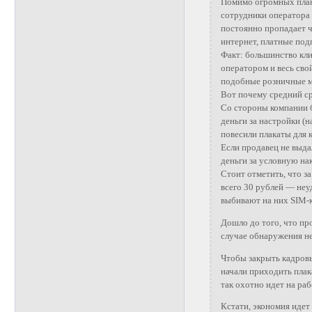
Помимо огромных плано
сотрудники оператора
постоянно пропадает ч
интернет, платные под
Факт: большинство кли
оператором и весь сво
подобные розничные м
Вот почему средний ср
Со стороны компании б
деньги за настройки (
повесили плакаты для к
Если продавец не выда
деньги за условную на
Стоит отметить, что з
всего 30 рублей — неу
выбивают на них SIM-
Дошло до того, что пр
случае обнаружения н
Чтобы закрыть кадров
начали приходить плак
так охотно идет на раб
Кстати, экономия идет