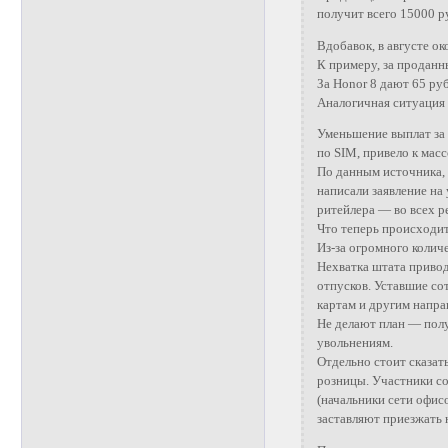
получит всего 15000 ру
Вдобавок, в августе о
К примеру, за проданны
За Honor 8 дают 65 руб
Аналогичная ситуация 
Уменьшение выплат за 
по SIM, привело к мас
По данным источника, 
написали заявление н
ритейлера — во всех р
Что теперь происходи
Из-за огромного колич
Нехватка штата привод
отпусков. Уставшие со
картам и другим напра
Не делают план — полу
увольнениям.
Отдельно стоит сказа
розницы. Участники с
(начальники сети офис
заставляют приезжать н