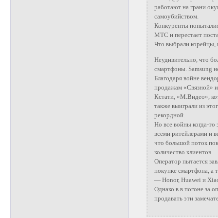
работают на грани оку
самоубийством.
Конкуренты попыталис
МТС и перестает поста
Что выбрали корейцы, 
Неудивительно, что бо
смартфоны. Samsung н
Благодаря войне вендо
продажам «Связной» и
Кстати, «М.Видео», ко
также выиграли из это
рекордной.
Но все войны когда-то
всеми ритейлерами и в
что большой поток пок
количество клиентов.
Оператор пытается зав
покупке смартфона, а 
— Honor, Huawei и Xia
Однако в в погоне за о
продавать эти замечат