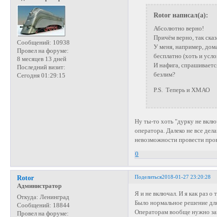
Rotor написал(а):
Абсолютно верно!
Причём верно, так сказ
Сообщений:
10938
У меня, например, дом
Провел на форуме:
бесплатно (хоть и усло
8 месяцев 13 дней
И нафига, спрашиваетс
Последний визит:
безлим?
Сегодня 01:29:15
P.S. Теперь и ХМАО
Ну ты-то хоть "дурку не вкл
оператора. Далеко не все дел
невозможности провести пров
0
Поделиться
2018-01-27 23:20:28
Rotor
Администратор
Я и не включал. И я как раз о
Откуда:
Ленинград
Было нормальное решение для 
Сообщений:
18844
Операторам вообще нужно за
Провел на форуме: