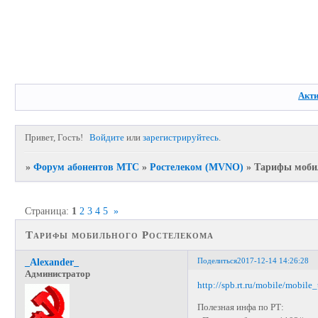
Акт
Привет, Гость!
Войдите
или
зарегистрируйтесь
.
»
Форум абонентов МТС
»
Ростелеком (MVNO)
»
Тарифы мобил
Страница:
1
2
3
4
5
»
Тарифы мобильного Ростелекома
Поделиться
2017-12-14 14:26:28
_Alexander_
Администратор
http://spb.rt.ru/mobile/mobile_t
Полезная инфа по РТ: