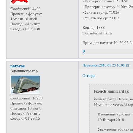
- Проверка баланса: *102#
- Проверка пакетов: *100*12
Сообщений:
4409
- Узнать тариф: *103#
Провел на форуме:
- Узнать номер: *110#
1 месяц 10 дней
Последний визит:
Конт.ц.: 1888
Сегодня 02:59:38
ipn: internet.rtk.ru
Прим. для памяти: На 20.07.2
0
Поделиться
2018-01-23 16:08:22
parovoz
Администратор
Отсюда
:
lexeich написал(а):
Сообщений:
10938
пока только в Перми, н
Провел на форуме:
Изменение условий т
8 месяцев 13 дней
Последний визит:
Изменение условий 
Сегодня 01:29:15
19 Января 2018
Уважаемые абоненты 