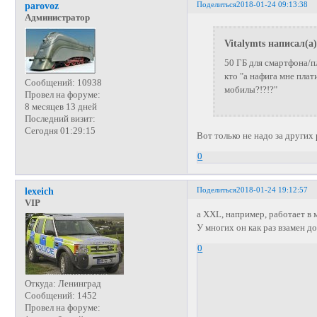
Поделиться
2018-01-24 09:13:38
parovoz
Администратор
Vitalymts написал(а)
50 ГБ для смартфона/п
кто "а нафига мне плат
Сообщений:
10938
мобилы?!?!?"
Провел на форуме:
8 месяцев 13 дней
Последний визит:
Сегодня 01:29:15
Вот только не надо за других
0
Поделиться
2018-01-24 19:12:57
lexeich
VIP
а XXL, например, работает в
У многих он как раз взамен до
0
Откуда:
Ленинград
Сообщений:
1452
Провел на форуме: