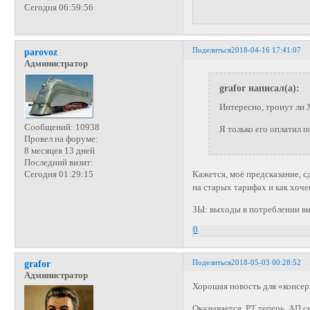
Сегодня 06:59:56
Поделиться
2018-04-16 17:41:07
parovoz
Администратор
grafor написал(а):
Интересно, тронут ли 
Сообщений:
10938
Я только его оплатил п
Провел на форуме:
8 месяцев 13 дней
Последний визит:
Сегодня 01:29:15
Кажется, моё предсказание, сд
на старых тарифах и как хочеш
ЗЫ: выходы в потреблении ви
0
Поделиться
2018-05-03 00:28:52
grafor
Администратор
Хорошая новость для «консер
Оказывается, РТ теперь АП с