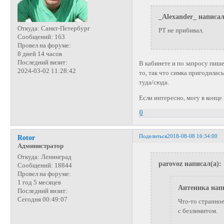
_Alexander_ написал
Откуда:
Санкт-Петербург
РТ не прибивал.
Сообщений:
163
Провел на форуме:
8 дней 14 часов
Последний визит:
В кабинете и по запросу пишет
2024-03-02 11:28:42
то, так что симка пригодилас
туда/сюда.
Если интересно, могу в конце
0
Поделиться
2018-08-08 16:34:00
Rotor
Администратор
Откуда:
Ленинград
parovoz написал(а):
Сообщений:
18844
Провел на форуме:
1 год 5 месяцев
Антеннка напи
Последний визит:
Сегодня 00:49:07
Что-то странное
с безлимитом.