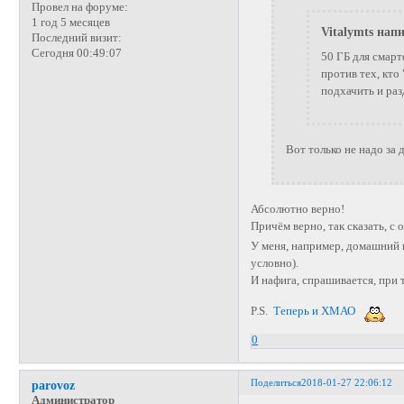
Провел на форуме:
1 год 5 месяцев
Vitalymts напи
Последний визит:
Сегодня 00:49:07
50 ГБ для смарт
против тех, кто
подхачить и раз
Вот только не надо за
Абсолютно верно!
Причём верно, так сказать, с
У меня, например, домашний и
условно).
И нафига, спрашивается, при 
P.S.
Теперь и ХМАО
0
Поделиться
2018-01-27 22:06:12
parovoz
Администратор