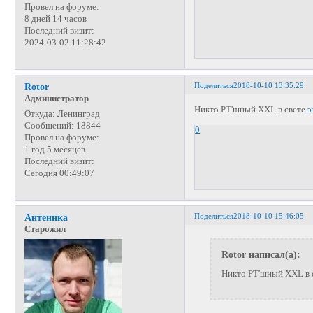
Провел на форуме:
8 дней 14 часов
Последний визит:
2024-03-02 11:28:42
Поделиться
2018-10-10 13:35:29
Rotor
Администратор
Никто РТ'шный XXL в свете
э
Откуда:
Ленинград
Сообщений:
18844
0
Провел на форуме:
1 год 5 месяцев
Последний визит:
Сегодня 00:49:07
Поделиться
2018-10-10 15:46:05
Антеннка
Старожил
Rotor написал(а):
Никто РТ'шный XXL в с