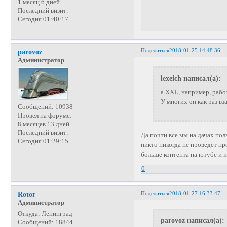
1 месяц 6 дней
Последний визит:
Сегодня 01:40:17
Поделиться
2018-01-25 14:48:36
parovoz
Администратор
lexeich написал(а):
а XXL, например, работ
У многих он как раз вз
Сообщений:
10938
Провел на форуме:
8 месяцев 13 дней
Последний визит:
Да почти все мы на дачах по
Сегодня 01:29:15
никто никогда не проведёт пр
больше контента на ютубе и и
0
Поделиться
2018-01-27 16:33:47
Rotor
Администратор
Откуда:
Ленинград
parovoz написал(а):
Сообщений:
18844