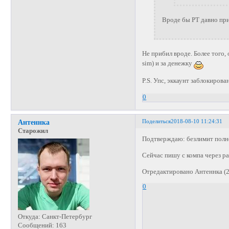
Вроде бы РТ давно при
Не прибил вроде. Более того,
sim) и за денежку
P.S. Упс, эккаунт заблокиров
0
Поделиться
2018-08-10 11:24:31
Антеннка
Старожил
Подтверждаю: безлимит полноц
Сейчас пишу с компа через р
Отредактировано Антеннка (2
0
Откуда:
Санкт-Петербург
Сообщений:
163