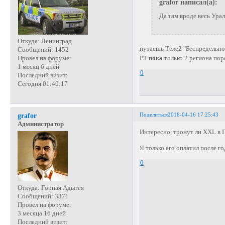
grafor написал(а):
Да там вроде весь Урал
Откуда:
Ленинград
путаешь Теле2 "Беспредельно
Сообщений:
1452
РТ
пока
только 2 региона поре
Провел на форуме:
1 месяц 6 дней
0
Последний визит:
Сегодня 01:40:17
Поделиться
2018-04-16 17:25:43
grafor
Администратор
Интересно, тронут ли XXL в П
Я только его оплатил после го
0
Откуда:
Горная Адыгея
Сообщений:
3371
Провел на форуме:
3 месяца 16 дней
Последний визит: