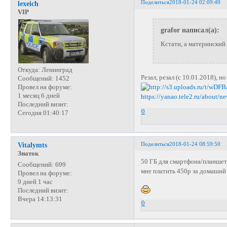
Поделиться
2018-01-24 02:09:49
lexeich
VIP
grafor написал(а):
Кстати, а материнский
Откуда:
Ленинград
Резал, резал (с 10.01.2018), н
Сообщений:
1452
Провел на форуме:
1 месяц 6 дней
https://yanao.tele2.ru/about/n
Последний визит:
0
Сегодня 01:40:17
Поделиться
2018-01-24 08:59:50
Vitalymts
Знаток
50 ГБ для смартфона/планшета
Сообщений:
699
мне платить 450р за домаший 
Провел на форуме:
9 дней 1 час
Последний визит:
Вчера 14:13:31
0