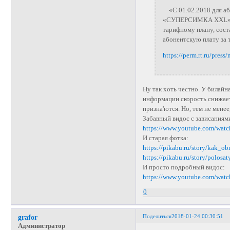
«С 01.02.2018 для а
«СУПЕРСИМКА XXL» па
тарифному плану, сост
абонентскую плату за 
https://perm.rt.ru/pres
Ну так хоть честно. У билайн
информации скорость снижаетс
призна'ются. Но, тем не мене
Забавный видос с зависаниям
https://www.youtube.com/wa
И старая фотка:
https://pikabu.ru/story/kak
https://pikabu.ru/story/polos
И просто подробный видос:
https://www.youtube.com/wa
0
Поделиться
2018-01-24 00:30:51
grafor
Администратор