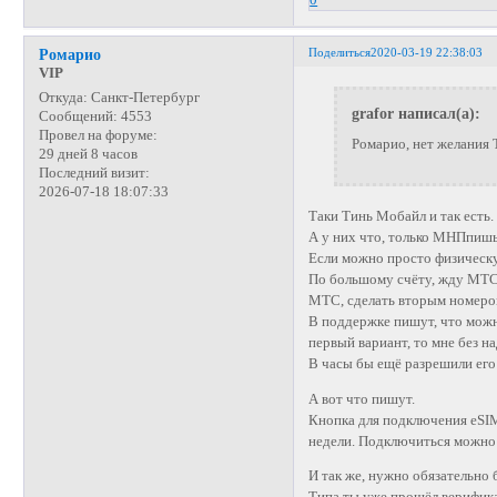
Поделиться
2020-03-19 22:38:03
Ромарио
VIP
Откуда:
Санкт-Петербург
grafor написал(а):
Сообщений:
4553
Провел на форуме:
Ромарио, нет желания 
29 дней 8 часов
Последний визит:
2026-07-18 18:07:33
Таки Тинь Мобайл и так есть.
А у них что, только МНПпишь
Если можно просто физическу
По большому счёту, жду МТС 
МТС, сделать вторым номеро
В поддержке пишут, что можно
первый вариант, то мне без н
В часы бы ещё разрешили его 
А вот что пишут.
Кнопка для подключения eSIM
недели. Подключиться можно
И так же, нужно обязательно 