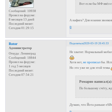
Вот если бы МФ ввёл e
Сообщений:
10938
Провел на форуме:
8 месяцев 13 дней
А нафига? Для юзания звонков
Последний визит:
0
Сегодня 01:29:15
Поделиться
2020-03-19 20:45:33
Rotor
Администратор
Не хватит. Нормальный моби
Откуда:
Ленинград
Сообщений:
18844
Провел на форуме:
Хотя нет,
не прописал
бы. Исп
1 год 5 месяцев
Но это уже не для этой темы
Последний визит:
Сегодня 07:54:21
Ромарио написал(а)
По большому счёту, ж
Думаю, что Йота раньше eSIM
0