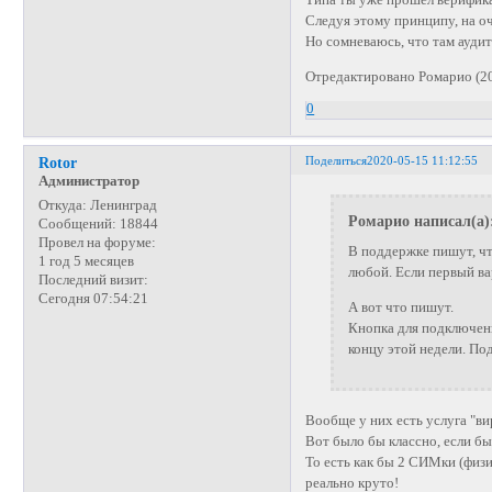
Типа ты уже прошёл верифик
Следуя этому принципу, на о
Но сомневаюсь, что там аудит
Отредактировано Ромарио (20
0
Поделиться
2020-05-15 11:12:55
Rotor
Администратор
Откуда:
Ленинград
Ромарио написал(а)
Сообщений:
18844
Провел на форуме:
В поддержке пишут, чт
1 год 5 месяцев
любой. Если первый ва
Последний визит:
Сегодня 07:54:21
А вот что пишут.
Кнопка для подключени
концу этой недели. П
Вообще у них есть услуга "ви
Вот было бы классно, если б
То есть как бы 2 СИМки (физи
реально круто!