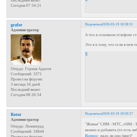
Последний визит:
Сегодня 07:54:21
Поделиться
2020-03-19 18:38:51
grafor
Администратор
А что в основном телефоне 
Это я к тому, что если в нем 
0
Откуда:
Горная Адыгея
Сообщений:
3371
Провел на форуме:
3 месяца 16 дней
Последний визит:
Сегодня 08:26:54
Поделиться
2020-03-19 18:50:27
Rotor
Администратор
"Живая" СИМ - МТС, eSIM - 
Откуда:
Ленинград
можно и добавить (то есть либ
Сообщений:
18844
Вопрос
: надо ли оно (мне)?
Провел на форуме: