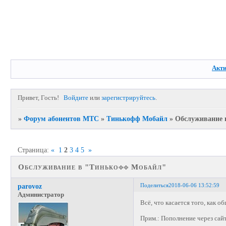
Акт
Привет, Гость!
Войдите
или
зарегистрируйтесь
.
»
Форум абонентов МТС
»
Тинькофф Мобайл
»
Обслуживание 
Страница:
«
1
2
3
4
5
»
Обслуживание в "Тинькофф Мобайл"
Поделиться
2018-06-06 13:52:59
parovoz
Администратор
Всё, что касается того, как о
Прим.: Пополнение через сай