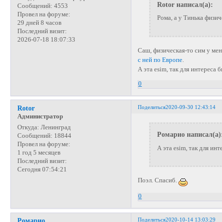
Rotor написал(а):
Сообщений:
4553
Провел на форуме:
Рома, а у Тинька физ
29 дней 8 часов
Последний визит:
2026-07-18 18:07:33
Саш, физическая-то сим у меня
с ней по Европе
.
А эта esim, так для интереса б
0
Поделиться
2020-09-30 12:43:14
Rotor
Администратор
Откуда:
Ленинград
Ромарио написал(а)
Сообщений:
18844
Провел на форуме:
А эта esim, так для инт
1 год 5 месяцев
Последний визит:
Сегодня 07:54:21
Поэл. Спасиб.
0
Поделиться
2020-10-14 13:03:29
Ромарио