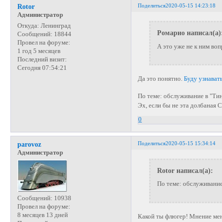
Поделиться
2020-05-15 14:23:18
Rotor
Администратор
Откуда:
Ленинград
Ромарио написал(а)
Сообщений:
18844
Провел на форуме:
А это уже не к ним воп
1 год 5 месяцев
Последний визит:
Сегодня 07:54:21
Да это понятно.
Буду узнават
По теме: обслуживание в "Ти
Эх, если бы не эта долбаная 
0
Поделиться
2020-05-15 15:34:14
parovoz
Администратор
Rotor написал(а):
По теме: обслуживание
Сообщений:
10938
Провел на форуме:
8 месяцев 13 дней
Какой ты флюгер! Мнение меня