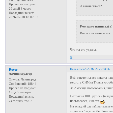
Провел на форуме:
А какой смысл?
29 дней 8 часов
Последний визит:
2026-07-18 18:07:33
Ромарио написал(а)
Вот я и засомневался...
Что ты это удалил.
0
Поделиться
2020-07-22 20:58:56
Rotor
Администратор
Всё, отключил все пакеты наф
Откуда:
Ленинград
место, а СИМка Тиня в короб
Сообщений:
18844
Провел на форуме:
За 2 месяца пользования, нич
1 год 5 месяцев
Потратил 1000 рублей (выдан
Последний визит:
Сегодня 07:54:21
пользовался, и баста
На всякуий случай на телеке 
удивился бы, если бы Тинь за