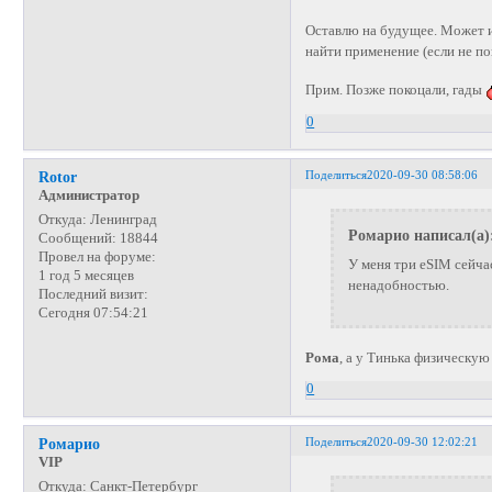
Оставлю на будущее. Может и
найти применение (если не п
Прим. Позже покоцали, гады
0
Поделиться
2020-09-30 08:58:06
Rotor
Администратор
Откуда:
Ленинград
Ромарио написал(а)
Сообщений:
18844
Провел на форуме:
У меня три eSIM сейча
1 год 5 месяцев
ненадобностью.
Последний визит:
Сегодня 07:54:21
Рома
, а у Тинька физическу
0
Поделиться
2020-09-30 12:02:21
Ромарио
VIP
Откуда:
Санкт-Петербург