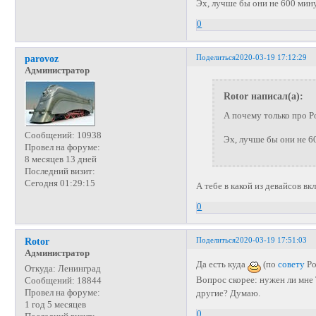
Эх, лучше бы они не 600 мину
0
Поделиться
2020-03-19 17:12:29
parovoz
Администратор
Rotor написал(а):
А почему только про 
Сообщений:
10938
Эх, лучше бы они не 60
Провел на форуме:
8 месяцев 13 дней
Последний визит:
Сегодня 01:29:15
А тебе в какой из девайсов в
0
Поделиться
2020-03-19 17:51:03
Rotor
Администратор
Да есть куда
(по
совету
Ро
Откуда:
Ленинград
Вопрос скорее: нужен ли мне
Сообщений:
18844
Провел на форуме:
другие? Думаю.
1 год 5 месяцев
0