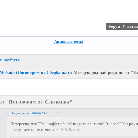
Форум
Участни
Активные темы
стрируйтесь
.
Мобайл (Поговорим от Сбербанка)
»
Международный роуминг от "По
т "Поговорим от Сбербанка"
Поделиться
2018-06-23 23:55:17
Интересно, что "Тинькофф мобайл" везде пиарит свой "гиг за 999" в роум
предлагает то же самое за 699. Забавно.