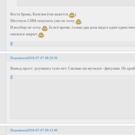
Коста Брава, Калелья (так кажется
)
Местную СИМ покупать уже не хочу
И вообще не хочу
За всё время, только два раза видел один единстве
оказался закрыт
0
Поделиться
2018-07-07 08:20:30
Вывод прост: роуминга тупо нет. Сколько ни мучался - фигушки. По край
0
Поделиться
2018-07-07 09:13:40