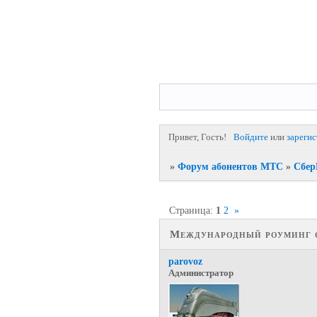
Привет, Гость!
Войдите
или
зареги
»
Форум абонентов МТС
»
Сбер
Страница:
1
2
»
Международный роуминг о
parovoz
Администратор