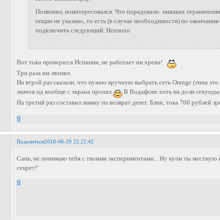
Позвонил, поинтересовался. Что порадовало: никаких ограничен
опции не указано, то есть (в случае необходимости) по окончани
подключить следующий. Неплохо
Вот тока проверил в Испании, не работает ни хрена!
Три раза им звонил.
На втрой раз сказали, что нужно вручную выбрать сеть Orange (типа это
значок пд вообще с экрана пропал
В Водафоне хоть на доли секунды
На третий раз составил заявку на возврат денег. Блин, тока 700 рублей з
0
Поделиться
2018-06-29 22:22:42
Сань, не понимаю тебя с твоими экспериментами... Ну купи ты местную к
секрет?
0