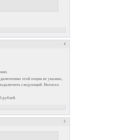
4
ению.
одключению этой опции не указано,
о подключить следующий. Неплохо
9 рублей.
5