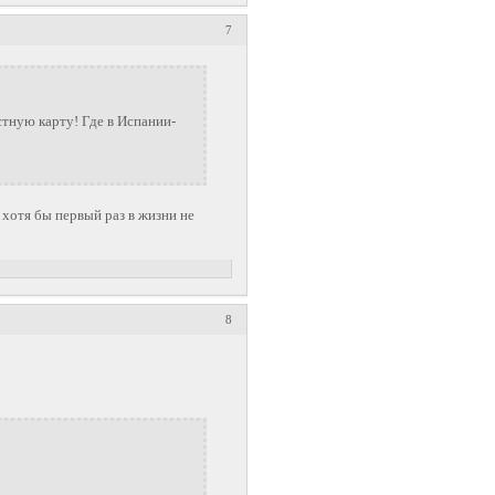
7
стную карту! Где в Испании-
хотя бы первый раз в жизни не
8