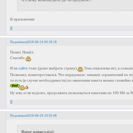
В приложении
0
Поделиться
2018-06-24 00:18:18
Понял. Нашёл.
Спасибо
И на
сайте
тоже (далее выбрать страну)
Тока описалова нет, к сожал
Позвонил, поинтересовался. Что порадовало: никаких ограничений по п
то есть (в случае необходимости) по окончании пакета можно спокойн
Ну или, если недолго, продолжить пользоваться пакетами по 100 Мб за 9
0
Поделиться
2018-06-29 19:59:48
Rotor написал(а):