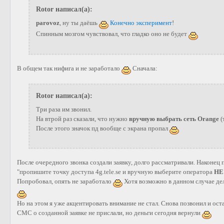
Rotor написал(а):
parovoz
, ну ты даёшь
Конечно эксперимент
!
Спинным мозгом чувствовал, что гладко оно не будет
В общем так нифига и не заработало
Сначала:
Rotor написал(а):
Три раза им звонил.
На втрой раз сказали, что нужно
вручную выбрать сеть Orange
(
После этого значок пд вообще с экрана пропал
После очередного звонка создали заявку, долго рассматривали. Наконец
"пропишите точку доступа 4g.tele.se и вручную выберите оператора
НЕ
Попробовал, опять не заработало
Хотя возможно в данном случае дел
Но на этом я уже акцентировать внимание не стал. Снова позвонил и оста
СМС о созданной заявке не прислали, но деньги сегодня вернули