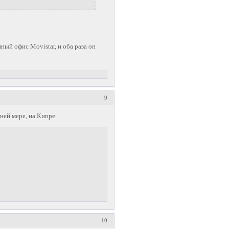
нный офис Movistar, и оба раза он
9
ней мере, на Кипре.
10