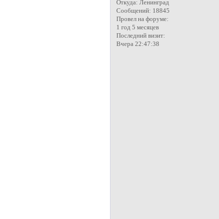
Откуда:
Ленинград
Сообщений:
18845
Провел на форуме:
1 год 5 месяцев
Последний визит:
Вчера 22:47:38