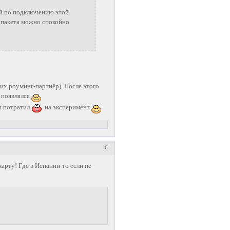
ий по подключению этой
и пакета можно спокойно
 их роуминг-партнёр). После этого
 появлялся
ря потратил
на эксперимент
6
арту! Где в Испании-то если не