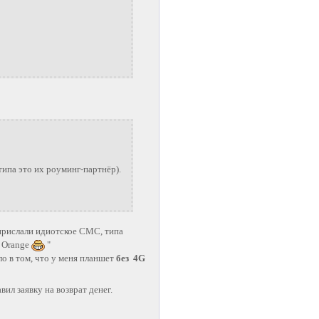
типа это их роуминг-партнёр).
 прислали идиотское СМС, типа
Orange
"
о в том, что у меня планшет
без 4G
вил заявку на возврат денег.