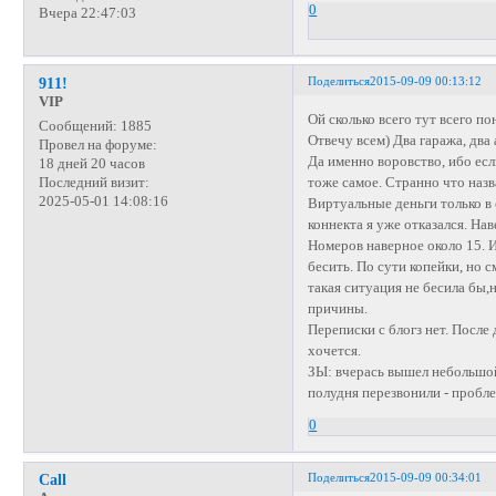
0
Вчера 22:47:03
Поделиться
2015-09-09 00:13:12
911!
VIP
Ой сколько всего тут всего по
Сообщений:
1885
Отвечу всем) Два гаража, два
Провел на форуме:
Да именно воровство, ибо есл
18 дней 20 часов
тоже самое. Странно что назв
Последний визит:
2025-05-01 14:08:16
Виртуальные деньги только в 
коннекта я уже отказался. На
Номеров наверное около 15. И
бесить. По сути копейки, но с
такая ситуация не бесила бы,н
причины.
Переписки с блогз нет. После
хочется.
ЗЫ: вчерась вышел небольшой
полудня перезвонили - пробле
0
Поделиться
2015-09-09 00:34:01
Call