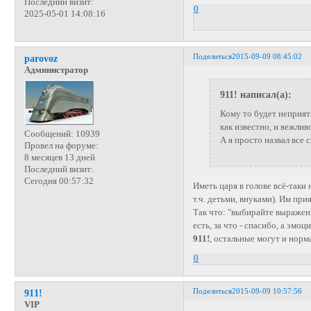
Последний визит:
0
2025-05-01 14:08:16
Поделиться
2015-09-09 08:45:02
parovoz
Администратор
911! написал(а):
Кому то будет неприят
как известно, и вежлив
Сообщений:
10939
А я просто назвал все
Провел на форуме:
8 месяцев 13 дней
Последний визит:
Сегодня 00:57:32
Иметь царя в голове всё-таки
т.ч. детьми, внуками). Им при
Так что: "выбирайте выражен
есть, за что - спасибо, а эмо
911!
, остальные могут и нор
0
Поделиться
2015-09-09 10:57:56
911!
VIP