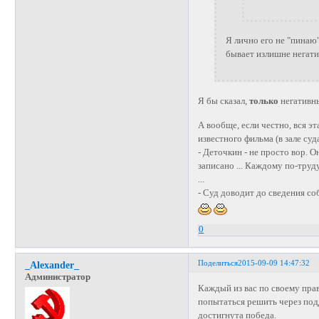
Я лично его не "пинаю"
бывает излишне негат
Я бы сказал,
только
негативн
А вообще, если честно, вся э
известного фильма (в зале суда
- Деточкин - не просто вор. 
записано ... Каждому по-труд
...
- Суд доводит до сведения со
0
Поделиться
2015-09-09 14:47:32
_Alexander_
Администратор
Каждый из вас по своему пра
попытаться решить через подд
достигнута победа.