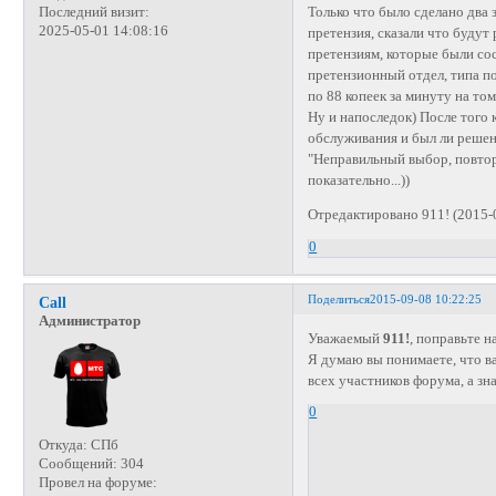
Только что было сделано два 
Последний визит:
2025-05-01 14:08:16
претензия, сказали что будут
претензиям, которые были сос
претензионный отдел, типа п
по 88 копеек за минуту на т
Ну и напоследок) После того 
обслуживания и был ли решен в
"Неправильный выбор, повтор
показательно...))
Отредактировано 911! (2015-
0
Поделиться
2015-09-08 10:22:25
Call
Администратор
Уважаемый
911!
, поправьте н
Я думаю вы понимаете, что в
всех участников форума, а зн
0
Откуда:
СПб
Сообщений:
304
Провел на форуме: