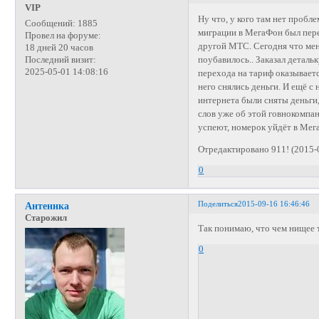
VIP
Ну что, у кого там нет проб
Сообщений:
1885
миграции в МегаФон был пере
Провел на форуме:
другой МТС. Сегодня что мен
18 дней 20 часов
поубавилось.. Заказал детальк
Последний визит:
2025-05-01 14:08:16
перехода на тариф оказывается
него снялись деньги. И ещё с
интернета были сняты деньги
слов уже об этой говнокомпан
успеют, номерок уйдёт в Мега
Отредактировано 911! (2015-
0
Поделиться
2015-09-16 16:46:46
Антеннка
Старожил
Так понимаю, что чем нищее т
0