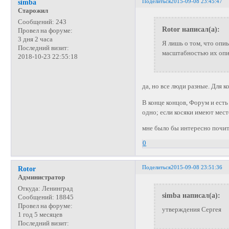
Поделиться
2015-09-08 23:45:47
simba
Старожил
Сообщений:
243
Rotor написал(а):
Провел на форуме:
3 дня 2 часа
Я лишь о том, что опи
Последний визит:
масштабностью их оп
2018-10-23 22:55:18
да, но все люди разные. Для ко
В конце концов, Форум и есть
одно; если косяки имеют место
мне было бы интересно почитат
0
Поделиться
2015-09-08 23:51:36
Rotor
Администратор
Откуда:
Ленинград
simba написал(а):
Сообщений:
18845
Провел на форуме:
утверждения Сергея
1 год 5 месяцев
Последний визит: