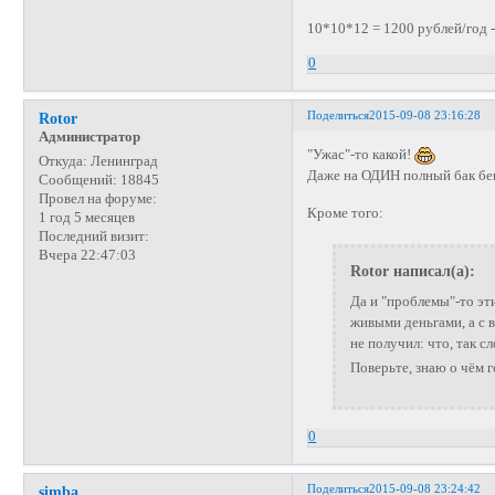
10*10*12 = 1200 рублей/год 
0
Поделиться
2015-09-08 23:16:28
Rotor
Администратор
"Ужас"-то какой!
Откуда:
Ленинград
Даже на ОДИН полный бак бенз
Сообщений:
18845
Провел на форуме:
Кроме того:
1 год 5 месяцев
Последний визит:
Вчера 22:47:03
Rotor написал(а):
Да и "проблемы"-то эти
живыми деньгами, а с 
не получил: что, так 
Поверьте, знаю о чём
0
Поделиться
2015-09-08 23:24:42
simba