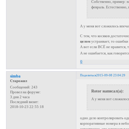
Собственно, пример: н
февраль. Естественно, п
А у меня вот сложилось впеча
С тем, что косяков достаточн
целом
устраивает, то ошибки 
А вот если ВСЁ не нравится, т
А не ошибается, как говорится
0
Поделиться
2015-09-08 23:04:29
simba
Старожил
Сообщений:
243
Rotor написал(а):
Провел на форуме:
3 дня 2 часа
А у меня вот сложилос
Последний визит:
2018-10-23 22:55:18
одно дело контролировать оди
корпоративные номера в небол
естественно, это начинает раз