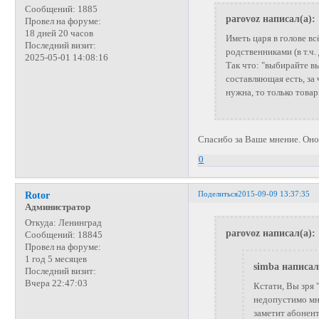
Сообщений:
1885
parovoz написал(а):
Провел на форуме:
18 дней 20 часов
Иметь царя в голове в
Последний визит:
родственниками (в т.ч.
2025-05-01 14:08:16
Так что: "выбирайте в
составляющая есть, за 
нужна, то только това
Спасибо за Ваше мнение. Оно
0
Поделиться
2015-09-09 13:37:35
Rotor
Администратор
Откуда:
Ленинград
parovoz написал(а):
Сообщений:
18845
Провел на форуме:
1 год 5 месяцев
simba написал
Последний визит:
Вчера 22:47:03
Кстати, Вы зря 
недопустимо мно
заметит абонент 