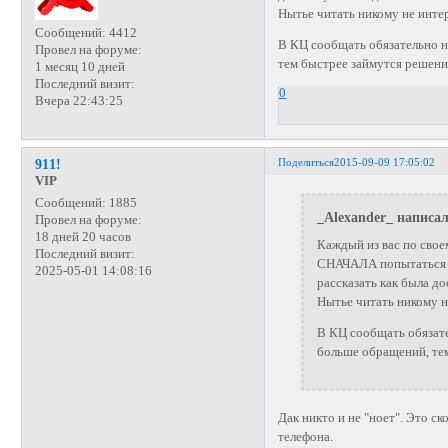
Нытье читать никому не интер
Сообщений:
4412
В КЦ сообщать обязательно н
Провел на форуме:
тем быстрее займутся решен
1 месяц 10 дней
Последний визит:
0
Вчера 22:43:25
Поделиться
2015-09-09 17:05:02
911!
VIP
Сообщений:
1885
_Alexander_ написал
Провел на форуме:
18 дней 20 часов
Каждый из вас по свое
Последний визит:
СНАЧАЛА попытаться р
2025-05-01 14:08:16
рассказать как была до
Нытье читать никому не
В КЦ сообщать обязате
больше обращений, те
Дак никто и не "ноет". Это с
телефона.