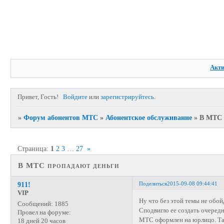
Акт
Привет, Гость!
Войдите
или
зарегистрируйтесь
.
»
Форум абонентов МТС
»
Абонентское обслуживание
»
В МТС 
Страница:
1
2
3
…
27
»
В МТС пропадают деньги
Поделиться
2015-09-08 09:44:41
911!
VIP
Ну что без этой темы не обой
Сообщений:
1885
Сподвигло ее создать очеред
Провел на форуме:
МТС оформлен на юрлицо. Та
18 дней 20 часов