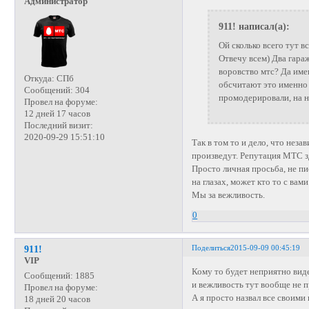
Администратор
911! написал(а):
Ой сколько всего тут в
Отвечу всем) Два гараж
воровство мтс? Да имен
Откуда:
СПб
обсчитают это именно 
Сообщений:
304
промодерировали, на н
Провел на форуме:
12 дней 17 часов
Последний визит:
2020-09-29 15:51:10
Так в том то и дело, что нез
произведут. Репутация МТС зд
Просто личная просьба, не пи
на глазах, может кто то с вам
Мы за вежливость.
0
Поделиться
2015-09-09 00:45:19
911!
VIP
Кому то будет неприятно виде
Сообщений:
1885
и вежливость тут вообще не п
Провел на форуме:
А я просто назвал все своими
18 дней 20 часов