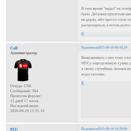
В свое время "кидал" на теле
было. Детальки прилетали каж
не держу, ибо просто стало 
распрощаться, а потом долго 
0
Поделиться
2015-09-10 00:45:24
Call
Администратор
Выколачивать с них тоже хло
МТСу определенную сумму дос
и своих случайных звонков во
недостаточно.
0
Откуда:
СПб
Сообщений:
304
Провел на форуме:
12 дней 17 часов
Последний визит:
2020-09-29 15:51:10
Поделиться
2015-09-16 16:28:06
911!