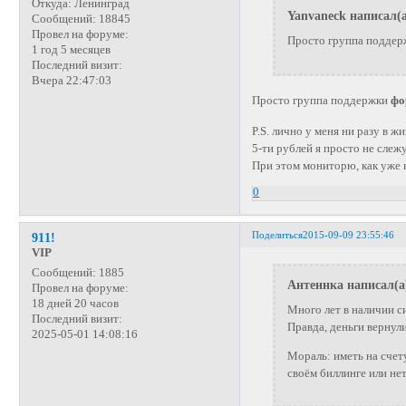
Откуда:
Ленинград
Yanvaneck написал(а
Сообщений:
18845
Провел на форуме:
Просто группа подде
1 год 5 месяцев
Последний визит:
Вчера 22:47:03
Просто группа поддержки
фо
P.S. лично у меня ни разу в 
5-ти рублей я просто не слеж
При этом мониторю, как уже 
0
Поделиться
2015-09-09 23:55:46
911!
VIP
Сообщений:
1885
Антеннка написал(а
Провел на форуме:
18 дней 20 часов
Много лет в наличии си
Последний визит:
Правда, деньги вернули
2025-05-01 14:08:16
Мораль: иметь на счет
своём биллинге или нет