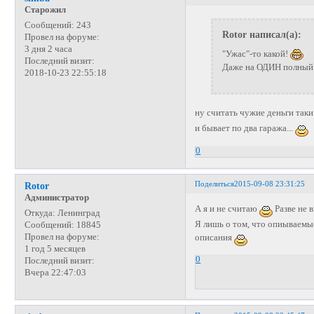
Старожил
Сообщений:
243
Rotor написал(а):
Провел на форуме:
3 дня 2 часа
"Ужас"-то какой!
Последний визит:
Даже на ОДИН полный ба
2018-10-23 22:55:18
ну считать чужие деньги таки
и бывает по два гаража...
0
Поделиться
2015-09-08 23:31:25
Rotor
Администратор
А я и не считаю
Разве не 
Откуда:
Ленинград
Я лишь о том, что опиываемы
Сообщений:
18845
Провел на форуме:
описания
1 год 5 месяцев
0
Последний визит:
Вчера 22:47:03