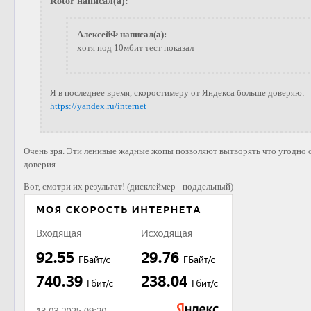
Rotor написал(а):
АлексейФ написал(а):
хотя под 10мбит тест показал
Я в последнее время, скоростимеру от Яндекса больше доверяю:
https://yandex.ru/internet
Очень зря. Эти ленивые жадные жопы позволяют вытворять что угодно с 
доверия.
Вот, смотри их результат! (дисклеймер - поддельный)