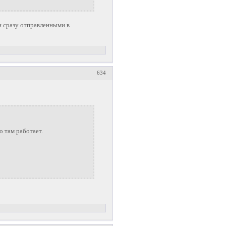
и сразу отправленными в
634
о там работает.