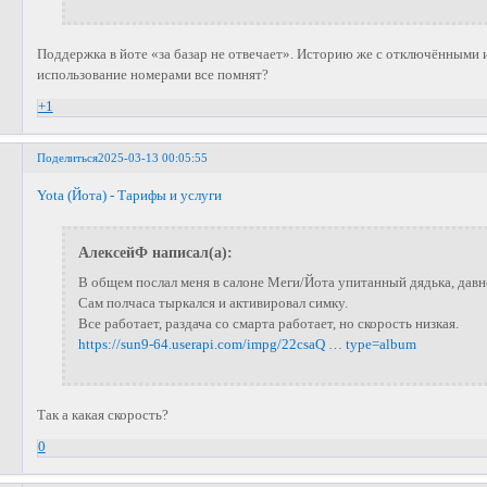
Поддержка в йоте «за базар не отвечает». Историю же с отключёнными 
использование номерами все помнят?
+1
Поделиться
2025-03-13 00:05:55
Yota (Йота) - Тарифы и услуги
АлексейФ написал(а):
В общем послал меня в салоне Меги/Йота упитанный дядька, давн
Сам полчаса тыркался и активировал симку.
Все работает, раздача со смарта работает, но скорость низкая.
https://sun9-64.userapi.com/impg/22csaQ … type=album
Так а какая скорость?
0