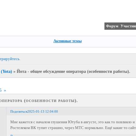
Форум
Участни
Активные темы
стрируйтесь
.
(Yota)
»
Йота - общее обсуждение оператора (особенности работы).
5
»
оператора (особенности работы).
Поделиться
2025-01-13 12:04:00
Мне кажется с началом глушения Ютуба в августе, это как то повлияло и 
Ростелеком ВК тупит страшно, через МТС нормально. Ещё какие то сайт