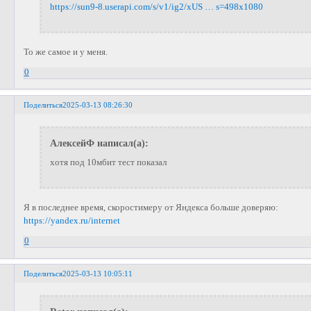
https://sun9-8.userapi.com/s/v1/ig2/xUS … s=498x1080
То же самое и у меня.
0
Поделиться
2025-03-13 08:26:30
АлексейФ написал(а):
хотя под 10мбит тест показал
Я в последнее время, скоростимеру от Яндекса больше доверяю:
https://yandex.ru/internet
0
Поделиться
2025-03-13 10:05:11