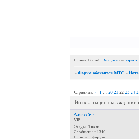
Привет, Гость!
Войдите
или
зареги
»
Форум абонентов МТС
»
Йота 
Страница:
«
1
…
20
21
22
23
24
2
Йота - общее обсуждение 
АлексейФ
VIP
Откуда:
Тихвин
Сообщений:
1349
Провел на форуме: