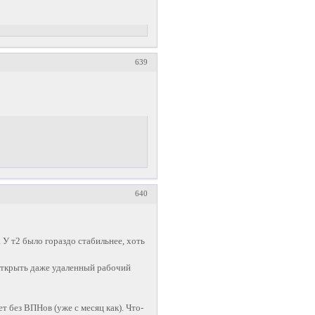
639
640
. У т2 было гораздо стабильнее, хоть
 открыть даже удаленный рабочий
т без ВПНов (уже с месяц как). Что-