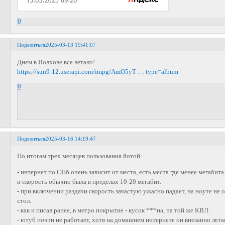
0
Поделиться
2025-03-13 19:41:07
Днем в Волхове все летало!
https://sun9-12.userapi.com/impg/AmO5yT … type=album
0
Поделиться
2025-03-16 14:19:47
По итогам трех месяцев пользования йотой:
- интернет по СПб очень зависит от места, есть места где менее мегабита
и скорость обычно была в пределах 10-20 мегабит.
- при включении раздачи скорость зачастую ужасно падает, на ноуте не
стол.
- как и писал ранее, в метро покрытие - кусок ***на, на той же КВЛ.
- ютуб почти не работает, хотя на домашнем интернете он внезапно летае