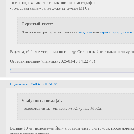
то мне подсказывает, что так они экономят трафик.
- голосовая связь - ок, не хуже т2, лучше МТСа.
Скрытый текст:
Для просмотра скрытого текста -
войдите
или
зарегистрируйтесь
.
В целом, т2 более устраивал по городу. Остался на йоте только потому чт
Отредактировано Vitalymts (2025-03-16 14:22:48)
0
Поделиться
2025-03-16 16:51:28
Vitalymts написал(а):
- голосовая связь - ок, не хуже т2, лучше МТСа.
Больше 10 лет используем Йоту с братом чисто для голоса, вроде норма
срабатывают на трассе.