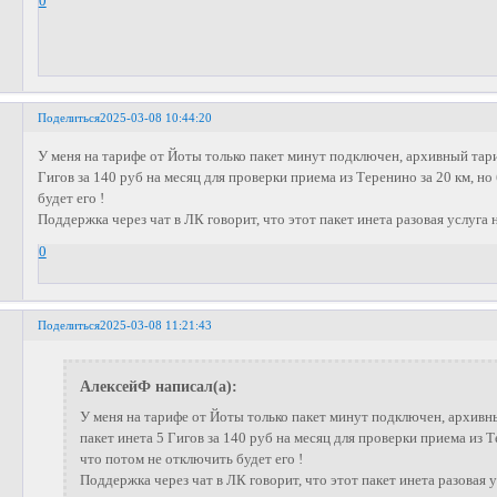
0
Поделиться
2025-03-08 10:44:20
У меня на тарифе от Йоты только пакет минут подключен, архивный тар
Гигов за 140 руб на месяц для проверки приема из Теренино за 20 км, н
будет его !
Поддержка через чат в ЛК говорит, что этот пакет инета разовая услуга 
0
Поделиться
2025-03-08 11:21:43
АлексейФ написал(а):
У меня на тарифе от Йоты только пакет минут подключен, архив
пакет инета 5 Гигов за 140 руб на месяц для проверки приема из Т
что потом не отключить будет его !
Поддержка через чат в ЛК говорит, что этот пакет инета разовая у