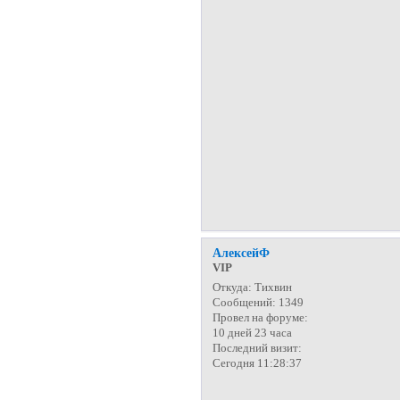
АлексейФ
VIP
Откуда:
Тихвин
Сообщений:
1349
Провел на форуме:
10 дней 23 часа
Последний визит:
Сегодня 11:28:37