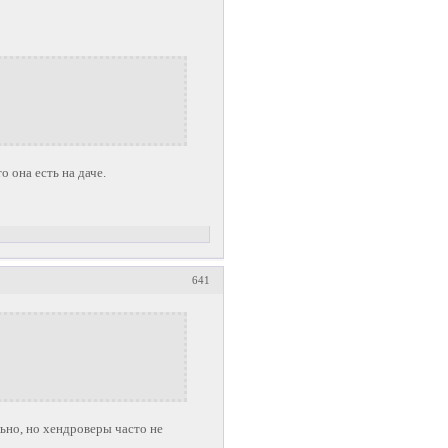
о она есть на даче.
641
льно, но хендроверы часто не