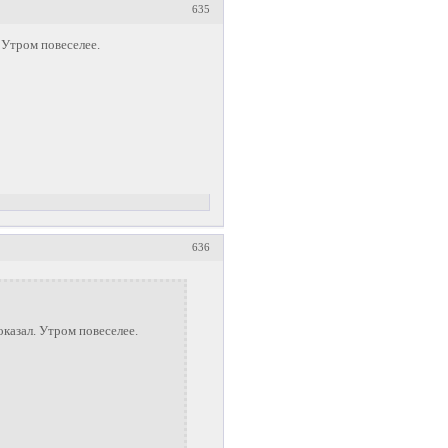
635
 Утром повеселее.
636
оказал. Утром повеселее.