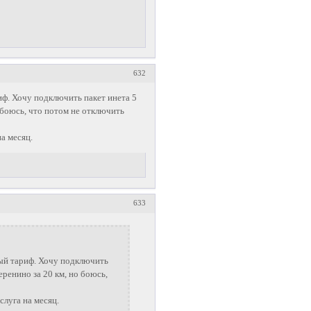
632
иф. Хочу подключить пакет инета 5
о боюсь, что потом не отключить
на месяц.
633
ный тариф. Хочу подключить
еренино за 20 км, но боюсь,
слуга на месяц.