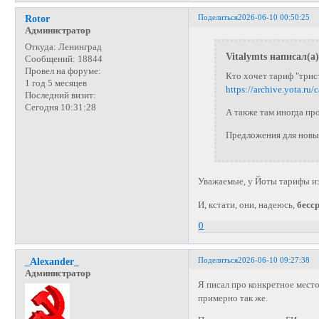
Поделиться
2026-06-10 00:50:25
Rotor
Администратор
Откуда:
Ленинград
Vitalymts написал(а)
Сообщений:
18844
Провел на форуме:
Кто хочет тариф "трис
1 год 5 месяцев
https://archive.yota.ru/
Последний визит:
Сегодня 10:31:28
А также там иногда пр
Предложения для нов
Уважаемые, у Йоты тарифы из
И, кстати, они, надеюсь,
бесс
0
Поделиться
2026-06-10 09:27:38
_Alexander_
Администратор
Я писал про конкретное место
примерно так же.