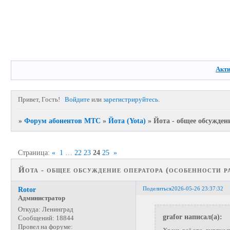
Акт
Привет, Гость!
Войдите
или
зарегистрируйтесь
.
»
Форум абонентов МТС
»
Йота (Yota)
»
Йота - общее обсужден
Страница:
«
1
…
22
23
24
25
»
Йота - общее обсуждение оператора (особенности р
Поделиться
2026-05-26 23:37:32
Rotor
Администратор
Откуда:
Ленинград
grafor написал(а):
Сообщений:
18844
Провел на форуме: