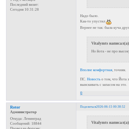
Последний визит:
Сегодня 10:31:28
Надо было.
Как-то упустил
Вернее не так: была куча дру
Vitalymts написал(а)
Но йота - не про высок
Вполне комфортная
, точняк.
ПС.
Новость
о том, что Йота 
выискивать с запасом на это.
0
Поделиться
2026-06-15 00:38:52
Rotor
Администратор
Откуда:
Ленинград
Vitalymts написал(а)
Сообщений:
18844
Провел на форуме: