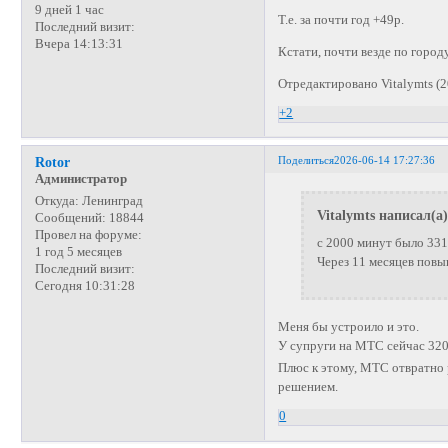
9 дней 1 час
Т.е. за почти год +49р.
Последний визит:
Вчера 14:13:31
Кстати, почти везде по городу
Отредактировано Vitalymts (2
+2
Поделиться
2026-06-14 17:27:36
Rotor
Администратор
Откуда:
Ленинград
Vitalymts написал(а)
Сообщений:
18844
Провел на форуме:
с 2000 минут было 331
1 год 5 месяцев
Через 11 месяцев пов
Последний визит:
Сегодня 10:31:28
Меня бы устроило и это.
У супруги на МТС сейчас 320
Плюс к этому, МТС отвратно 
решением.
0