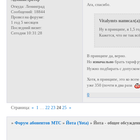
Ага, спасибо.
Откуда:
Ленинград
Сообщений:
18844
Провел на форуме:
Vitalymts написал(а)
1 год 5 месяцев
Последний визит:
Ну в принципе, я 1,5 г
Сегодня 10:31:28
Кажется, что не так всё
В принципе да, верно.
Но
изначально
брать тариф р
Нужно подбирать с допуском
Хотя, в принципе, это ко все
уже 350 (почти в два раза
0
Страница:
«
1
…
22
23
24
25
»
»
Форум абонентов МТС
»
Йота (Yota)
»
Йота - общее обсужден