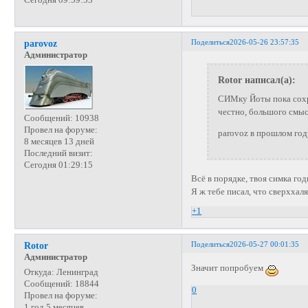
Поделиться
2026-05-26 23:57:35
parovoz
Администратор
Rotor написал(а):
СИМку Йоты пока сохра
честно, большого смыс
Сообщений:
10938
Провел на форуме:
parovoz в прошлом год
8 месяцев 13 дней
Последний визит:
Сегодня 01:29:15
Всё в порядке, твоя симка го
Я ж тебе писал, что сверххаля
+1
Поделиться
2026-05-27 00:01:35
Rotor
Администратор
Значит попробуем
Откуда:
Ленинград
Сообщений:
18844
0
Провел на форуме:
1 год 5 месяцев