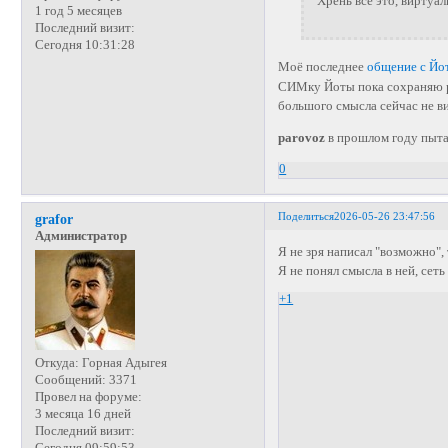
Хрень всё это, виртуал
1 год 5 месяцев
Последний визит:
Сегодня 10:31:28
Моё последнее
общение с Йо
СИМку Йоты пока сохраняю ра
большого смысла сейчас не в
parovoz
в прошлом году пыта
0
Поделиться
2026-05-26 23:47:56
grafor
Администратор
Я не зря написал "возможно", т
Я не понял смысла в ней, сеть
+1
Откуда:
Горная Адыгея
Сообщений:
3371
Провел на форуме:
3 месяца 16 дней
Последний визит:
Сегодня 09:59:53