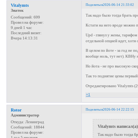
Поделиться
2026-06-14 21:33:02
Vitalymts
Знаток
Так надо было тогда брать про
Сообщений:
699
Провел на форуме:
Кстати на него вроде можно 
9 дней 1 час
Последний визит:
Upd - глянул у жены, тарифом 
Вчера 14:13:31
отдельной опцией идет, хотя
В целом по йоте - за год не п
вообще ноль, тут нет). КВНу 
Но йота - не про высокую ско
Так то поднятие цены первый 
Отредактировано Vitalymts (2
+1
Поделиться
2026-06-14 22:22:15
Rotor
Администратор
Откуда:
Ленинград
Vitalymts написал(а)
Сообщений:
18844
Провел на форуме:
Так надо было тогда бр
1 год 5 месяцев