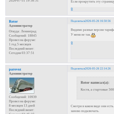
2026-07-31 19:58:51
Если прокрутить эту страницу 
0
Поделиться
2026-05-26 16:50:56
Rotor
Администратор
Видимо разные версии тарифа
Откуда:
Ленинград
У меня не так
Сообщений:
18845
Провел на форуме:
0
1 год 5 месяцев
Последний визит:
Сегодня 03:37:51
Поделиться
2026-05-26 22:14:26
parovoz
Администратор
Rotor написал(а):
Костя, а стартовые 50
Сообщений:
10939
Провел на форуме:
8 месяцев 13 дней
Смотря в каком виде они есть.
Последний визит:
заново подключать.