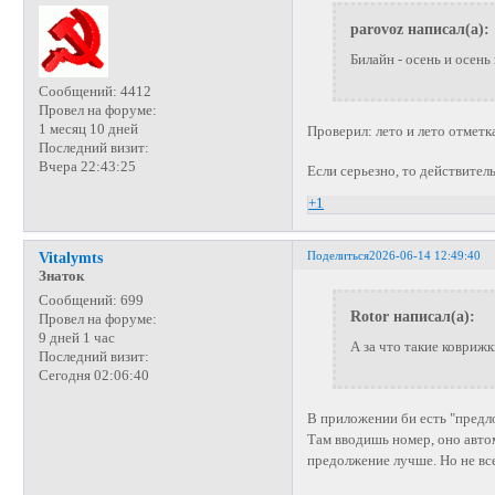
parovoz написал(а):
Билайн - осень и осень
Сообщений:
4412
Провел на форуме:
1 месяц 10 дней
Проверил: лето и лето отметк
Последний визит:
Вчера 22:43:25
Если серьезно, то действитель
+1
Поделиться
2026-06-14 12:49:40
Vitalymts
Знаток
Сообщений:
699
Rotor написал(а):
Провел на форуме:
9 дней 1 час
А за что такие коврижк
Последний визит:
Сегодня 02:06:40
В приложении би есть "предл
Там вводишь номер, оно автом
предолжение лучше. Но не вс