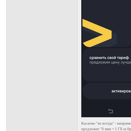
Касаемо "не всегда" - наприме
предложит "0 мин + 1 ГБ за 0р