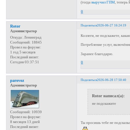
(тогда
выручил ГПМ
, теперь
0
Поделиться
2026-06-27 16:24:19
Rotor
Администратор
Коллеги, не подскажете, какая
Откуда:
Ленинград
Сообщений:
18845
Потребление услуг, включён
Провел на форуме:
1 год 5 месяцев
Заранее благодарю.
Последний визит:
Сегодня 03:37:51
0
Поделиться
2026-06-28 17:50:40
parovoz
Администратор
Rotor написал(а):
не подскажите
Сообщений:
10939
Провел на форуме:
8 месяцев 13 дней
Ты просишь тебе не подсказы
Последний визит: