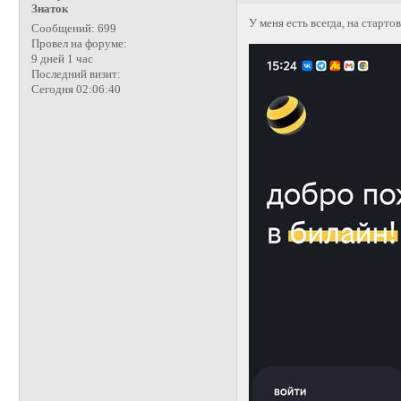
Знаток
У меня есть всегда, на старто
Сообщений:
699
Провел на форуме:
9 дней 1 час
Последний визит:
Сегодня 02:06:40