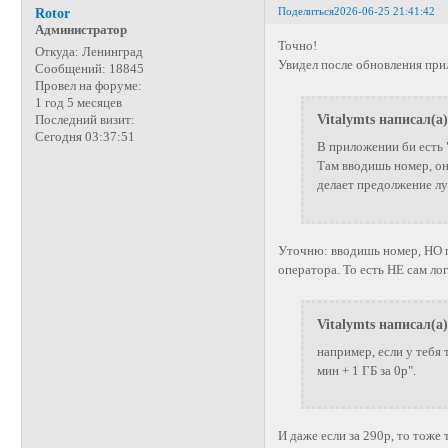
Поделиться
2026-06-25 21:41:42
Rotor
Администратор
Точно!
Откуда:
Ленинград
Увидел после обновления пр
Сообщений:
18845
Провел на форуме:
1 год 5 месяцев
Vitalymts написал(а)
Последний визит:
Сегодня 03:37:51
В приложении би есть
Там вводишь номер, он
делает предолжение луч
Уточню: вводишь номер, НО
оператора. То есть НЕ сам ло
Vitalymts написал(а)
например, если у тебя
мин + 1 ГБ за 0р".
И даже если за 290р, то тоже 