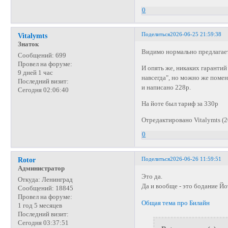
0
Поделиться
2026-06-25 21:59:38
Vitalymts
Знаток
Видимо нормально предлагает
Сообщений:
699
Провел на форуме:
И опять же, никаких гарантий 
9 дней 1 час
навсегда", но можно же помен
Последний визит:
и написано 228р.
Сегодня 02:06:40
На йоте был тариф за 330р
Отредактировано Vitalymts (2
0
Поделиться
2026-06-26 11:59:51
Rotor
Администратор
Это да.
Откуда:
Ленинград
Да и вообще - это бодание Й
Сообщений:
18845
Провел на форуме:
Общая тема про Билайн
1 год 5 месяцев
Последний визит:
Сегодня 03:37:51