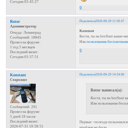
Сегодня 03:45:27
0
Поделиться
2026-06-29 11:50:47
Rotor
Администратор
Konstant
Откуда:
Ленинград
Костя, ты на beeStart какие-
Сообщений:
18845
Или
пользования бесплатным
Провел на форуме:
1 год 5 месяцев
0
Последний визит:
Сегодня 03:37:51
Поделиться
2026-06-29 14:54:00
Konstant
Старожил
Rotor написал(а):
Костя, ты на beeStart
Или пользования бесп
Сообщений:
291
Провел на форуме:
5 дней 18 часов
Последний визит:
Первые ~полгода пользовался 
2026-07-31 19:58:51
проблем не было.