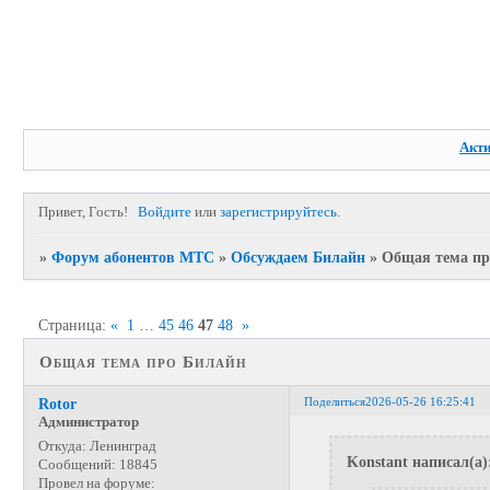
Акт
Привет, Гость!
Войдите
или
зарегистрируйтесь
.
»
Форум абонентов МТС
»
Обсуждаем Билайн
»
Общая тема пр
Страница:
«
1
…
45
46
47
48
»
Общая тема про Билайн
Поделиться
2026-05-26 16:25:41
Rotor
Администратор
Откуда:
Ленинград
Konstant написал(а)
Сообщений:
18845
Провел на форуме: