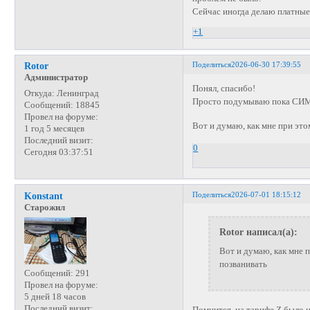
Сейчас иногда делаю платные
+1
Поделиться
2026-06-30 17:39:55
Rotor
Администратор
Понял, спасибо!
Откуда:
Ленинград
Просто подумываю пока СИМк
Сообщений:
18845
Провел на форуме:
Вот и думаю, как мне при эт
1 год 5 месяцев
Последний визит:
0
Сегодня 03:37:51
Поделиться
2026-07-01 18:15:12
Konstant
Старожил
Rotor написал(а):
Вот и думаю, как мне 
позванивать
Сообщений:
291
Провел на форуме:
5 дней 18 часов
Последний визит:
Помнится, на тарифе Z было н