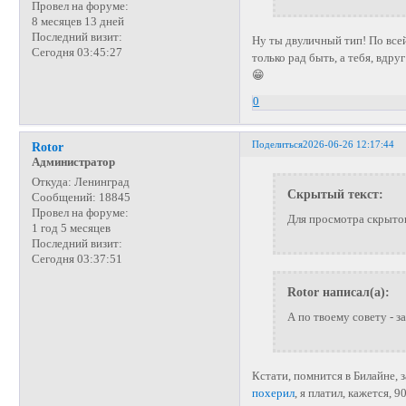
Провел на форуме:
8 месяцев 13 дней
Последний визит:
Ну ты двуличный тип! По все
Сегодня 03:45:27
только рад быть, а тебя, вдру
😁
0
Поделиться
2026-06-26 12:17:44
Rotor
Администратор
Откуда:
Ленинград
Скрытый текст:
Сообщений:
18845
Провел на форуме:
Для просмотра скрытог
1 год 5 месяцев
Последний визит:
Сегодня 03:37:51
Rotor написал(а):
А по твоему совету - за
Кстати, помнится в Билайне, 
похерил
, я платил, кажется, 9