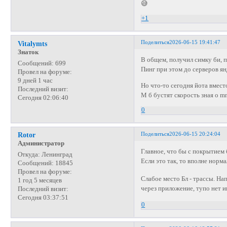
😅
+1
Поделиться
2026-06-15 19:41:47
Vitalymts
Знаток
В общем, получил симку би, п
Сообщений:
699
Пинг при этом до серверов янд
Провел на форуме:
9 дней 1 час
Но что-то сегодня йота вмест
Последний визит:
М б бустят скорость зная о m
Сегодня 02:06:40
0
Поделиться
2026-06-15 20:24:04
Rotor
Администратор
Главное, что бы с покрытием 
Откуда:
Ленинград
Если это так, то вполне нор
Сообщений:
18845
Провел на форуме:
Слабое место Бл - трассы. На
1 год 5 месяцев
через приложение, тупо нет и
Последний визит:
Сегодня 03:37:51
0