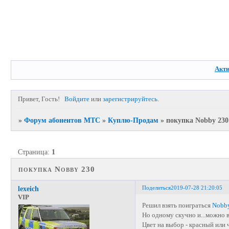
Акт
Привет, Гость!
Войдите
или
зарегистрируйтесь
.
»
Форум абонентов МТС
»
Куплю-Продам
»
покупка Nobby 230
Страница:
1
покупка Nobby 230
Поделиться
2019-07-28 21:20:05
lexeich
VIP
Решил взять поиграться
Nobb
Но одному скучно и...можно в
Цвет на выбор - красный или 