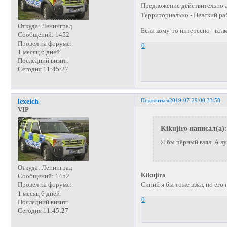
Предложение действительно д
Территориально - Невский ра
Откуда:
Ленинград
Если кому-то интересно - вэлко
Сообщений:
1452
Провел на форуме:
0
1 месяц 6 дней
Последний визит:
Сегодня 11:45:27
Поделиться
2019-07-29 00:33:58
lexeich
VIP
Kikujiro написал(а):
Я бы чёрный взял. А л
Откуда:
Ленинград
Kikujiro
Сообщений:
1452
Синий я бы тоже взял, но его 
Провел на форуме:
1 месяц 6 дней
0
Последний визит:
Сегодня 11:45:27