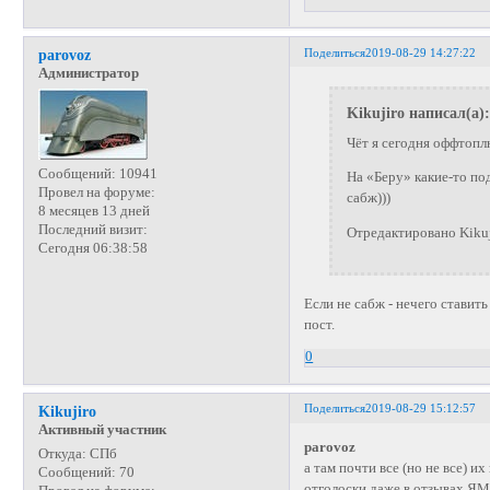
Поделиться
2019-08-29 14:27:22
parovoz
Администратор
Kikujiro написал(а):
Чёт я сегодня оффтопл
Сообщений:
10941
На «Беру» какие-то по
Провел на форуме:
сабж)))
8 месяцев 13 дней
Последний визит:
Отредактировано Kikuj
Сегодня 06:38:58
Если не сабж - нечего ставит
пост.
0
Поделиться
2019-08-29 15:12:57
Kikujiro
Активный участник
parovoz
Откуда:
СПб
а там почти все (но не все) 
Сообщений:
70
отголоски даже в отзывах ЯМ