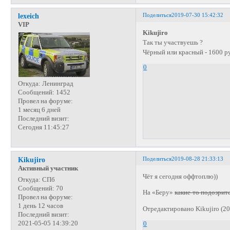
Поделиться
2019-07-30 15:42:32
lexeich
VIP
Kikujiro
Так ты участвуешь ?
Чёрный или красный - 1600 р
0
Откуда:
Ленинград
Сообщений:
1452
Провел на форуме:
1 месяц 6 дней
Последний визит:
Сегодня 11:45:27
Поделиться
2019-08-28 21:33:13
Kikujiro
Активный участник
Чёт я сегодня оффтоплю))
Откуда:
СПб
Сообщений:
70
На «Беру»
какие-то подозрит
Провел на форуме:
1 день 12 часов
Отредактировано Kikujiro (20
Последний визит:
2021-05-05 14:39:20
0