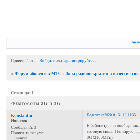
Акт
Привет, Гость!
Войдите
или
зарегистрируйтесь
.
»
Форум абонентов МТС
»
Зона радиопокрытия и качество свя
Страница:
1
Фемтосоты 2G и 3G
Поделиться
2020-01-31 12:14:33
Konstantin
Новичок
В районе где нет вообще ник
Сообщений:
3
сотовую связь. Планирую чер
Провел на форуме:
3G (2100МГц).
11 минут