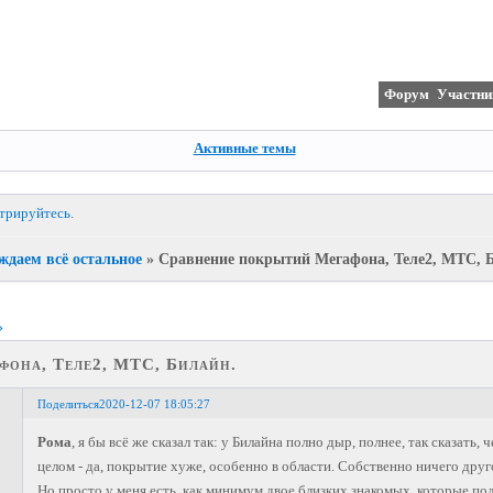
Форум
Участни
Активные темы
стрируйтесь
.
ждаем всё остальное
»
Сравнение покрытий Мегафона, Теле2, МТС, 
»
фона, Теле2, МТС, Билайн.
Поделиться
2020-12-07 18:05:27
Рома
, я бы всё же сказал так: у Билайна полно дыр, полнее, так сказать
целом - да, покрытие хуже, особенно в области. Собственно ничего друг
Но просто у меня есть, как минимум двое близких знакомых, которые п