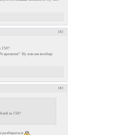
182
а 150?
90% времени? Ну или им вообще
183
блей за 150?
им разбираться