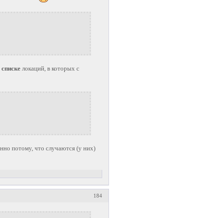
м
списке
локаций, в которых с
нно потому, что случаются (у них)
184