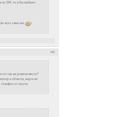
 за 200, то я бы выбрал
(во всех смыслах
)
186
росто так на ровном месте?
гатор в области, карта не
 телефон от злости.