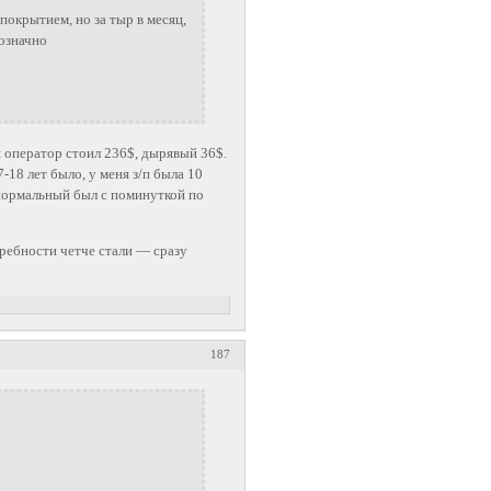
окрытием, но за тыр в месяц,
нозначно
 оператор стоил 236$, дырявый 36$.
18 лет было, у меня з/п была 10
 нормальный был с поминуткой по
требности четче стали — сразу
187