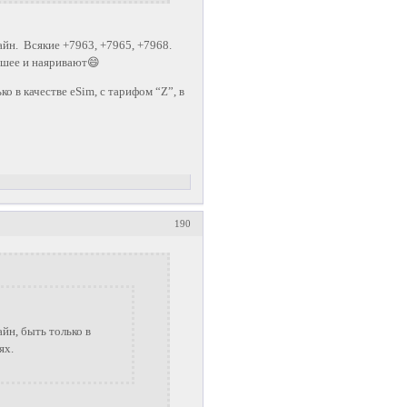
айн. Всякие +7963, +7965, +7968.
ошее и наяривают😄
ко в качестве eSim, с тарифом “Z”, в
190
айн, быть только в
ях.