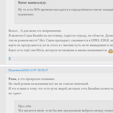
Rotor написал(а):
Ну то есть 90% времени находятся в определённом списке локаци
нормально.
Вооот... А для меня это неприемлемо.
Я включал Саша Билайн на постоянку, ездил по городу, по области. Дума
так на ровном месте? Нет. Связь пропадает, сваливается в GPRS, EDGE, к
карта не прогружается, из-за этого я с матами чуть ли не выкидываю в о
Благо есть ещё сим Меги, которую вставляешь и жизнь налаживается.
0
Поделиться
2020-12-07 18:59:27
Рома
, я это прекрасно понимаю.
Но твой режим пользования всё же не совсем типичный.
И это я лишь к тому, что есть куча людей, которых сеть Билайна полност
не «дно».
Про себя
Что касается меня: если бы мне предложили выбрать между опе