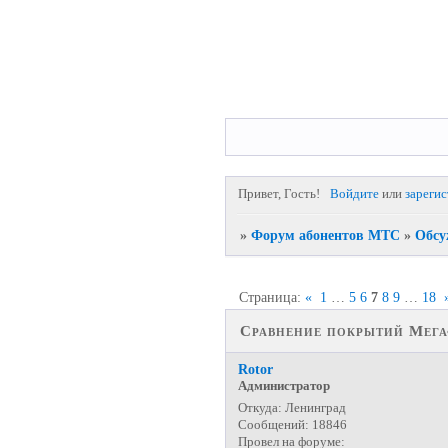
Привет, Гость!
Войдите
или
зареги
»
Форум абонентов МТС
»
Обсу
Страница:
«
1
…
5
6
7
8
9
…
18
Сравнение покрытий Мега
Rotor
Администратор
Откуда:
Ленинград
Сообщений:
18846
Провел на форуме: