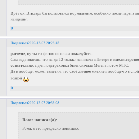
Врёт он. Втихаря бы пользовался нормальным, особенно после пары втык
найдёшь".
0
Поделиться
2020-12-07 20:26:45
parovoz
, ну ты то фигню не пиши пожалуйста.
Сам ведь знаешь, что когда Т2 только начинали в Питере и
имели херово
сознательно
, а для подстраховки была сначала Мега, а потом МТС.
Да и вообще: может заметил, что своё
личное
мнение я вообще-то в спо
всякой
0
Поделиться
2020-12-07 20:36:08
Rotor написал(а):
Рома, я это прекрасно понимаю.