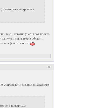
й, в которых с покрытием
ешь такой негатив у меня вот просто
огда нужен навигатор в области,
кно телефон от злости.
185
ью устраивает и для них никакое это
ратором с шикарным