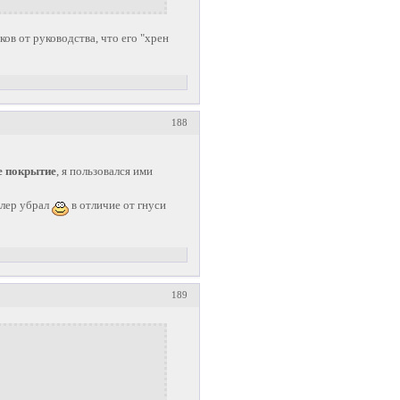
ов от руководства, что его "хрен
188
е покрытие
, я пользовался ими
йлер убрал
в отличие от гнуси
189