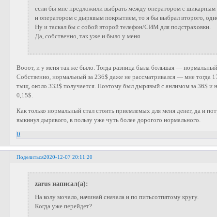
если бы мне предложили выбрать между оператором с шикарным п
и оператором с дырявым покрытием, то я бы выбрал второго, од
Ну и таскал бы с собой второй телефон/СИМ для подстраховки.
Да, собственно, так уже и было у меня
Вооот, и у меня так же было. Тогда разница была большая — нормальный
Собственно, нормальный за 236$ даже не рассматривался — мне тогда 17-
тыщ, около 333$ получается. Поэтому был дырявый с анлимом за 36$ и
0,15$.
Как только нормальный стал стоить приемлемых для меня денег, да и по
выкинул дырявого, в пользу уже чуть более дорогого нормального.
0
Поделиться
2020-12-07 20:11:20
zarus написал(а):
На колу мочало, начинай сначала и по питьсотпятому кругу.
Когда уже перейдет?