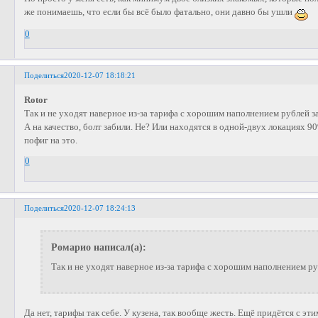
же понимаешь, что если бы всё было фатально, они давно бы ушли
0
Поделиться
2020-12-07 18:18:21
Rotor
Так и не уходят наверное из-за тарифа с хорошим наполнением рублей з
А на качество, болт забили. Не? Или находятся в одной-двух локациях 
пофиг на это.
0
Поделиться
2020-12-07 18:24:13
Ромарио написал(а):
Так и не уходят наверное из-за тарифа с хорошим наполнением ру
Да нет, тарифы так себе. У кузена, так вообще жесть. Ещё придётся с эт