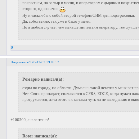
покрытием, но за тыр в месяц, и оператором с дырявым покрытием
второго, однозначно
Ну и таскал бы с собой второй телефон/СИМ для подстраховки.
Да, собственно, так уже и было у меня.
Но в любом случае: чем меньше мы платим оператору, тем лучше 
0
Поделиться
2020-12-07 19:09:53
Ромарио написал(а):
ездил по городу, по области. Думаешь такой негатив у меня вот п
Нет. Связь пропадает, сваливается в GPRS, EDGE, когда нужен нави
прогружается, из-за этого я с матами чуть ли не выкидываю в окно
+100500, аналогично!
Rotor написал(а):