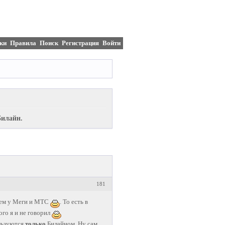
ки
Правила
Поиск
Регистрация
Войти
Билайн.
181
, чем у Меги и МТС
. То есть в
ого я и не говорил
ользуются
только
Билайном. Ну сам