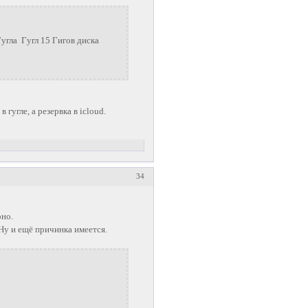
Гугла Гугл 15 Гигов диска
 гугле, а резервка в icloud.
34
рно.
Ну и ещё причинка имеется.