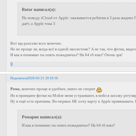
Rotor написал(а):
По поводу iCloud от Apple: оказывается ребятки в 3 раза жаднее 
даёт, а Apple тока 5
Вот ща разозлю всех конечно.
Но не проще ли, когда всё в одной экосистеме? А не так, что фотки, видео в
И как я понимаю ты опять пожадничал? На 64 гб взял? Очень зря!
0
Поделиться
2020-03-21 20:10:16
Рома
, конечно проще и удобнее, никто не спорит
Но в принципе фотки на Мэйле меня устраивают, в мэйл я захожу регуля
Ну и ещё есть причины. Во-первых НЕ хочу карту к Apple привязывать. 
Ромарио написал(а):
И как я понимаю ты опять пожадничал? На 64 гб взял?