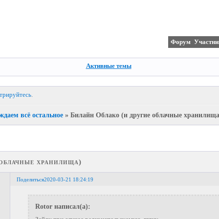
Форум
Участни
Активные темы
стрируйтесь
.
ждаем всё остальное
»
Билайн Облако (и другие облачные хранилища
 облачные хранилища)
Поделиться
2020-03-21 18:24:19
Rotor написал(а):