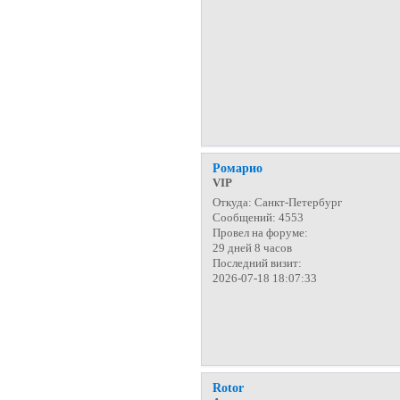
Ромарио
VIP
Откуда:
Санкт-Петербург
Сообщений:
4553
Провел на форуме:
29 дней 8 часов
Последний визит:
2026-07-18 18:07:33
Rotor