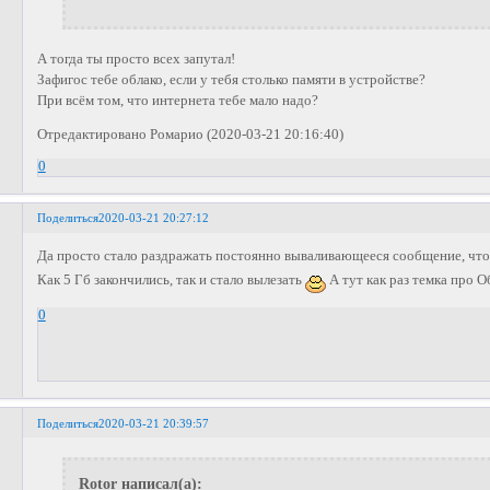
А тогда ты просто всех запутал!
Зафигос тебе облако, если у тебя столько памяти в устройстве?
При всём том, что интернета тебе мало надо?
Отредактировано Ромарио (2020-03-21 20:16:40)
0
Поделиться
2020-03-21 20:27:12
Да просто стало раздражать постоянно вываливающееся сообщение, что 
Как 5 Гб закончились, так и стало вылезать
А тут как раз темка про О
0
Поделиться
2020-03-21 20:39:57
Rotor написал(а):