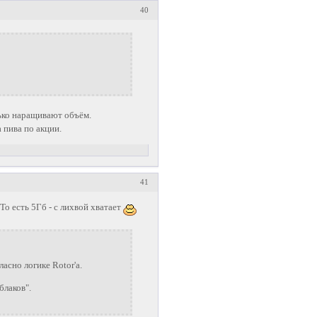
40
лько наращивают объём.
 пива по акции.
41
То есть 5Гб - с лихвой хватает
асно логике Rotor'a.
блаков".