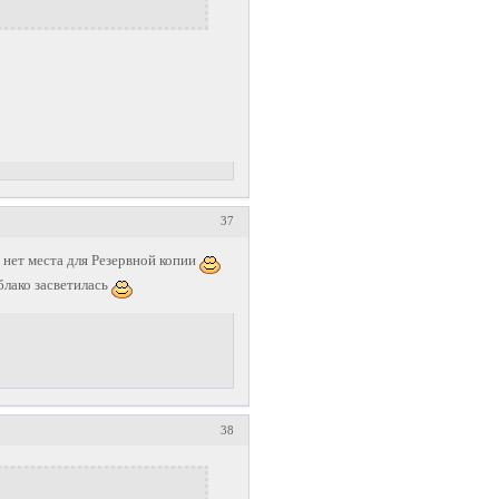
37
нет места для Резервной копии
блако засветилась
38