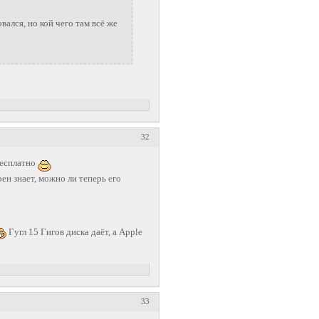
вался, но кой чего там всё же
32
бесплатно
рен знает, можно ли теперь его
Гугл 15 Гигов диска даёт, а Apple
33