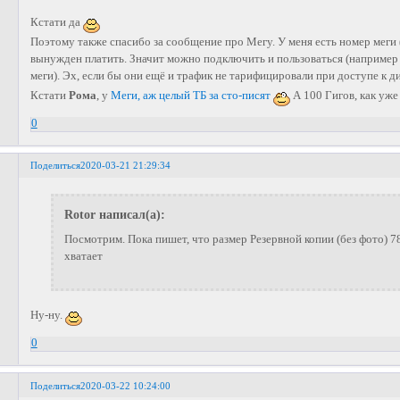
Кстати да
Поэтому также спасибо за сообщение про Мегу. У меня есть номер меги 
вынужден платить. Значит можно подключить и пользоваться (например
меги). Эх, если бы они ещё и трафик не тарифицировали при доступе к д
Кстати
Рома
, у
Меги, аж целый ТБ за сто-писят
А 100 Гигов, как уже
0
Поделиться
2020-03-21 21:29:34
Rotor написал(а):
Посмотрим. Пока пишет, что размер Резервной копии (без фото) 78
хватает
Ну-ну.
0
Поделиться
2020-03-22 10:24:00