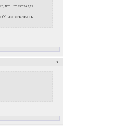
е, что нет места для
ро Облако засветилась
39