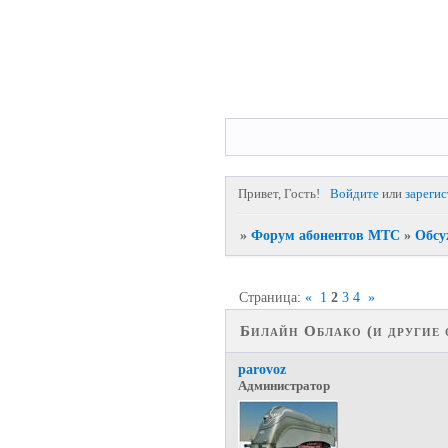
Привет, Гость!
Войдите
или
зареги
»
Форум абонентов МТС
»
Обсу
Страница:
«
1
2
3
4
»
Билайн Облако (и другие
parovoz
Администратор