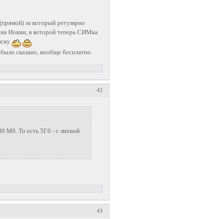
(прямой) за который регулярно
 на Нокии, в которой теперь СИМка
иску
 было сказано, вообще бесплатно.
42
0 Мб. То есть 5Гб - с лихвой
43