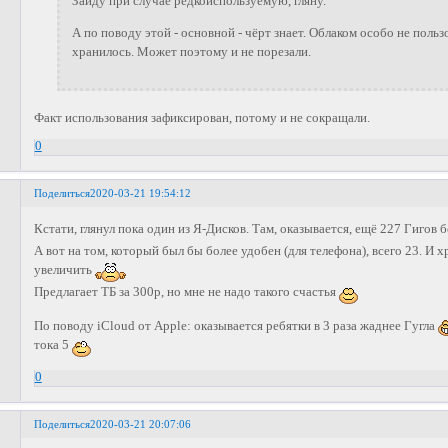
Зайду при случае редкоиспользуемую, гляну.
А по поводу этой - основной - чёрт знает. Облаком особо не пользо
хранилось. Может поэтому и не порезали.
Факт использования зафиксирован, потому и не сокращали.
0
Поделиться
2020-03-21 19:54:12
Кстати, глянул пока один из Я-Дисков. Там, оказывается, ещё 227 Гигов 
А вот на том, который был бы более удобен (для телефона), всего 23. И х
увеличить
Предлагает ТБ за 300р, но мне не надо такого счастья
По поводу iCloud от Apple: оказывается ребятки в 3 раза жаднее Гугла
тока 5
0
Поделиться
2020-03-21 20:07:06