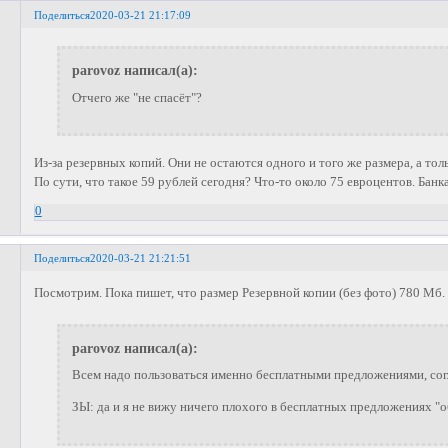
Поделиться
2020-03-21 21:17:09
parovoz написал(а):
Отчего же "не спасёт"?
Из-за резервных копий. Они не остаются одного и того же размера, а то
По сути, что такое 59 рублей сегодня? Что-то около 75 евроцентов. Банка
0
Поделиться
2020-03-21 21:21:51
Посмотрим. Пока пишет, что размер Резервной копии (без фото) 780 Мб. 
parovoz написал(а):
Всем надо пользоваться именно бесплатными предложениями, согл
ЗЫ: да и я не вижу ничего плохого в бесплатных предложениях "о