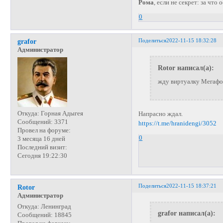
Рома
, если не секрет: за чт
0
Поделиться
2022-11-15 18:32:28
grafor
Администратор
Rotor написал(а):
жду виртуалку Мегафон
Откуда:
Горная Адыгея
Напрасно ждал.
Сообщений:
3371
https://t.me/hranidengi/3052
Провел на форуме:
0
3 месяца 16 дней
Последний визит:
Сегодня 19:22:30
Поделиться
2022-11-15 18:37:21
Rotor
Администратор
Откуда:
Ленинград
grafor написал(а):
Сообщений:
18845