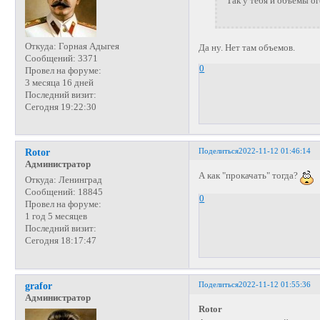
Так у тебя и объёмы ог
Откуда:
Горная Адыгея
Да ну. Нет там объемов.
Сообщений:
3371
0
Провел на форуме:
3 месяца 16 дней
Последний визит:
Сегодня 19:22:30
Поделиться
2022-11-12 01:46:14
Rotor
Администратор
А как "прокачать" тогда?
Откуда:
Ленинград
Сообщений:
18845
0
Провел на форуме:
1 год 5 месяцев
Последний визит:
Сегодня 18:17:47
Поделиться
2022-11-12 01:55:36
grafor
Администратор
Rotor