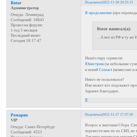
Поделиться
2022-11-26 20:53:13
Rotor
Администратор
В продолжение
(про переводы
Откуда:
Ленинград
Сообщений:
18845
Провел на форуме:
Rotor написал(а):
1 год 5 месяцев
Последний визит:
... А вот из РФ в ту же
Сегодня 18:17:47
Нашёл пару сервисов:
Юнистрим
(за небольшие сум
и некий
Contact
(комиссию и к
Никто не пользовался?
Или может кто подскажет пр
Заранее благодарю.
0
Поделиться
2022-11-27 17:37:50
Ромарио
VIP
Вопрос к знатокам Сбера. Сит
Откуда:
Санкт-Петербург
перевести мне их по СБП, но т
Сообщений:
4553
Для него переводов окромя Сб