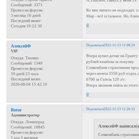
А, спасибо, глянул, у меня 19.
Сообщений:
3371
Ко мне ничего не подходит, т
Провел на форуме:
3 месяца 16 дней
Мир - всё остальное. Но, блин
Последний визит:
0
Сегодня 19:22:30
Поделиться
2022-11-13 11:06:24
АлексейФ
VIP
Вчера купил дочке на Гранту
Откуда:
Тихвин
рублей кэшбека за покупку.
Сообщений:
1349
Совкомбанк страхование прода
Провел на форуме:
через агента 3550 руб отдал, 
10 дней 23 часа
Последний визит:
6700 за Газель 120 л/с.
2026-08-04 15:42:19
Вчера звонили опять из этого 
0
Поделиться
2022-11-13 11:26:33
Rotor
Администратор
Откуда:
Ленинград
АлексейФ написал(а
Сообщений:
18845
Провел на форуме:
Совкомбанк страхован
1 год 5 месяцев