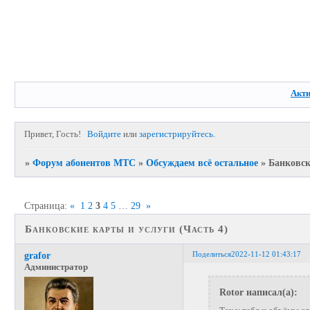
Акт
Привет, Гость!
Войдите
или
зарегистрируйтесь
.
»
Форум абонентов МТС
»
Обсуждаем всё остальное
»
Банковск
Страница:
«
1
2
3
4
5
…
29
»
Банковские карты и услуги (Часть 4)
Поделиться
2022-11-12 01:43:17
grafor
Администратор
Rotor написал(а):