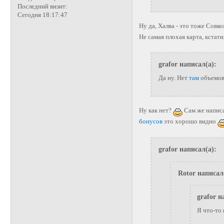
Последний визит:
Сегодня 18:17:47
Ну да, Халва - это тоже Совк
Не самая плохая карта, кста
grafor написал(а):
Да ну. Нет
там
объемов
Ну как нет?
Сам же написа
бонусов
это хорошо видно
grafor написал(а):
Rotor написал
grafor н
Я что-то