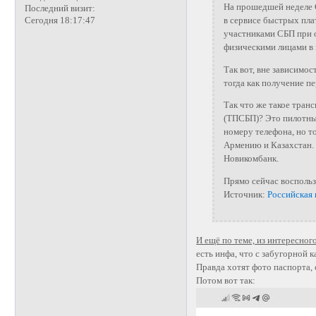
На прошедшей неделе С
Последний визит:
в сервисе быстрых пла
Сегодня 18:17:47
участниками СБП при 
физическими лицами в 
Так вот, вне зависимо
тогда как получение п
Так что же такое тран
(ТПСБП)? Это пилотн
номеру телефона, но т
Армению и Казахстан.
Новикомбанк
.
Прямо сейчас воспольз
Источник:
Российская 
И ещё по теме, из интересног
есть инфа, что с забугорной 
Правда хотят фото паспорта, с
Потом вот так: