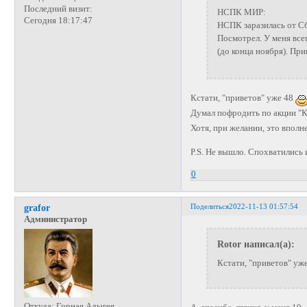
Последний визит:
НСПК МИР:
Сегодня 18:17:47
НСПК заразилась от Сб
Посмотрел. У меня все
(до конца ноября). Пр
Кстати, "приветов" уже 48
Думал пофродить по акции "К
Хотя, при желании, это впол
P.S. Не вышло. Спохватились
0
Поделиться
2022-11-13 01:57:54
grafor
Администратор
Rotor написал(а):
Кстати, "приветов" уж
Откуда:
Горная Адыгея