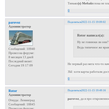
Тинькофф
Мобайл
пока не пл
0
Поделиться
2022-11-15 19:09:02
parovoz
Администратор
Rotor написал(а):
Ну не говнюки ли они
Ведь типичное же вран
Сообщений:
10940
Провел на форуме:
8 месяцев 13 дней
Последний визит:
Не первый раз мега что-то на
Сегодня 19:17:09
ЗЫ: хотя карты работали дост
0
Поделиться
2022-11-15 19:49:16
Rotor
Администратор
parovoz
, да я про откровенно
Откуда:
Ленинград
Сообщений:
18845
Провел на форуме: