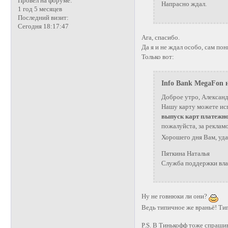
Провел на форуме:
Напрасно ждал.
1 год 5 месяцев
Последний визит:
Сегодня 18:17:47
Ага, спасибо.
Да я и не ждал особо, сам по
Только вот:
Info Bank MegaFon н
Доброе утро, Александ
Нашу карту можете исп
выпуск карт платежн
пожалуйста, за реклам
Хорошего дня Вам, уда
Пяткина Наталья
Служба поддержки вла
Ну не говнюки ли они?
Ведь типичное же враньё! Ти
P.S. В Тинькофф тоже спрашив