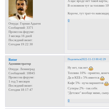
А щас вроде нет такой карты, 
В основном тут за топливо 10
Короче, тут трат-то навскидку
0
Откуда:
Горная Адыгея
Сообщений:
3371
Провел на форуме:
3 месяца 16 дней
Последний визит:
Сегодня 19:22:30
Поделиться
2022-11-13 00:42:29
Rotor
Администратор
Ну нет, так нет
Откуда:
Ленинград
Топливо 10% - приятно, коне
Сообщений:
18845
Провел на форуме:
Да и КЕБ с 5% имеется
1 год 5 месяцев
Кафе 5% - куча вариантов
Последний визит:
Суперы 2% - так себе.
Сегодня 18:17:47
"Детское" вообще мимо, сыну
0