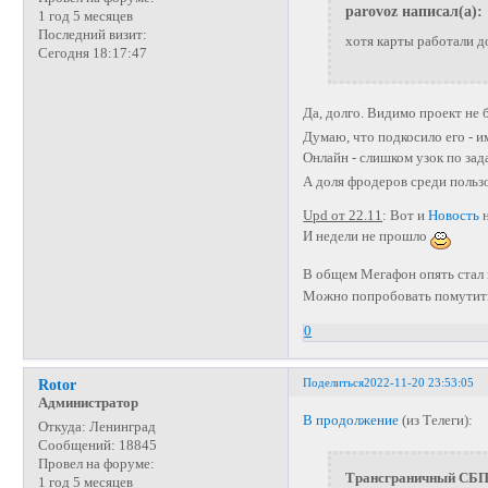
parovoz написал(а):
1 год 5 месяцев
Последний визит:
хотя карты работали д
Сегодня 18:17:47
Да, долго. Видимо проект н
Думаю, что подкосило его - 
Онлайн - слишком узок по за
А доля фродеров среди пользо
Upd от 22.11
: Вот и
Новость
н
И недели не прошло
В общем Мегафон опять стал
Можно попробовать помутит
0
Поделиться
2022-11-20 23:53:05
Rotor
Администратор
В продолжение
(из Телеги):
Откуда:
Ленинград
Сообщений:
18845
Провел на форуме:
Трансграничный СБ
1 год 5 месяцев