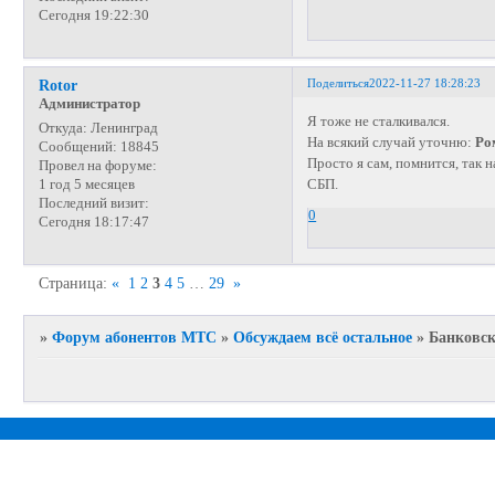
Сегодня 19:22:30
Поделиться
2022-11-27 18:28:23
Rotor
Администратор
Я тоже не сталкивался.
Откуда:
Ленинград
На всякий случай уточню:
Ро
Сообщений:
18845
Просто я сам, помнится, так 
Провел на форуме:
СБП.
1 год 5 месяцев
Последний визит:
0
Сегодня 18:17:47
Страница:
«
1
2
3
4
5
…
29
»
»
Форум абонентов МТС
»
Обсуждаем всё остальное
»
Банковск