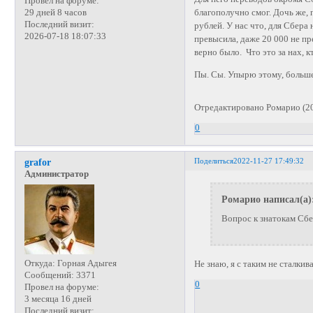
Провел на форуме:
благополучно смог. Дочь же, 
29 дней 8 часов
Последний визит:
рублей. У нас что, для Сбера 
2026-07-18 18:07:33
превысила, даже 20 000 не пре
верно было. Что это за нах, кт
Пы. Сы. Упырю этому, больше
Отредактировано Ромарио (20
0
Поделиться
2022-11-27 17:49:32
grafor
Администратор
Ромарио написал(а)
Вопрос к знатокам Сбе
Откуда:
Горная Адыгея
Не знаю, я с таким не сталкив
Сообщений:
3371
0
Провел на форуме:
3 месяца 16 дней
Последний визит: