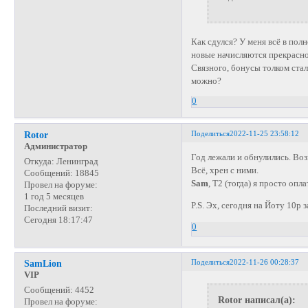
Как сдулся? У меня всё в пол
новые начисляются прекрасно
Связного, бонусы толком стало
можно?
0
Поделиться
2022-11-25 23:58:12
Rotor
Администратор
Год лежали и обнулились. Воз
Откуда:
Ленинград
Всё, хрен с ними.
Сообщений:
18845
Sam
, Т2 (тогда) я просто опл
Провел на форуме:
1 год 5 месяцев
P.S. Эх, сегодня на Йоту 10р
Последний визит:
Сегодня 18:17:47
0
Поделиться
2022-11-26 00:28:37
SamLion
VIP
Сообщений:
4452
Rotor написал(а):
Провел на форуме: