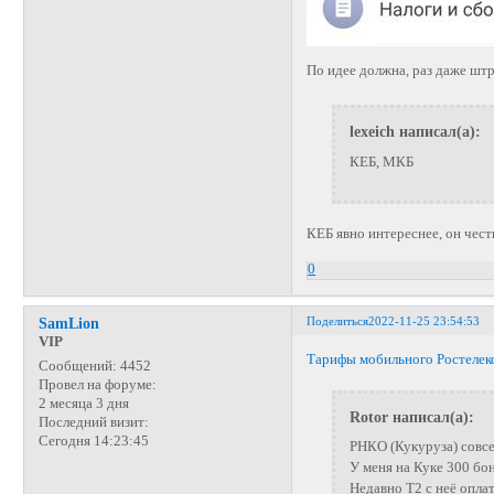
По идее должна, раз даже ш
lexeich написал(а):
КЕБ, МКБ
КЕБ явно интереснее, он чест
0
Поделиться
2022-11-25 23:54:53
SamLion
VIP
Тарифы мобильного Ростелек
Сообщений:
4452
Провел на форуме:
2 месяца 3 дня
Rotor написал(а):
Последний визит:
Сегодня 14:23:45
РНКО (Кукуруза) совсе
У меня на Куке 300 бо
Недавно Т2 с неё оплат