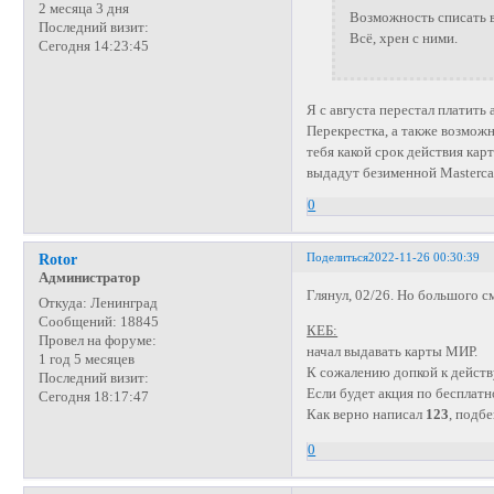
2 месяца 3 дня
Возможность списать в 
Последний визит:
Всё, хрен с ними.
Сегодня 14:23:45
Я с августа перестал платить
Перекрестка, а также возможн
тебя какой срок действия кар
выдадут безименной Masterc
0
Поделиться
2022-11-26 00:30:39
Rotor
Администратор
Глянул, 02/26. Но большого с
Откуда:
Ленинград
Сообщений:
18845
КЕБ:
Провел на форуме:
начал выдавать карты МИР.
1 год 5 месяцев
К сожалению допкой к действ
Последний визит:
Если будет акция по бесплатн
Сегодня 18:17:47
Как верно написал
123
, подб
0