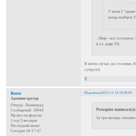
У меня 5 "приве
конца ноября).
...Мир - всё остальное.
в т.ч. кафе 5%
В моём случае, на столовки,
супруги).
0
Поделиться
2022-11-14 10:56:05
Rotor
Администратор
Откуда:
Ленинград
Ромарио написал(а)
Сообщений:
18845
Провел на форуме:
За три месяца «неизвес
1 год 5 месяцев
Последний визит:
Сегодня 18:17:47