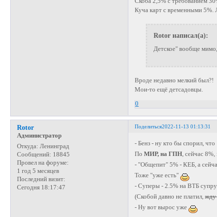
Скоба 2,5% с требованием 30
Куча карт с временными 5%. 
Rotor написал(а):
Детское" вообще мимо,
Вроде недавно мелкий был?!
Мои-то ещё детсадовцы.
0
Поделиться
2022-11-13 01:13:31
Rotor
Администратор
- Бенз - ну кто бы спорил, чт
Откуда:
Ленинград
По
МИР, на ГПН
, сейчас 8%,
Сообщений:
18845
Провел на форуме:
- "Общепит" 5% - КЕБ, а сей
1 год 5 месяцев
Тоже "уже есть"
Последний визит:
- Суперы - 2.5% на ВТБ супру
Сегодня 18:17:47
(Скобой давно не платил,
жду
- Ну вот вырос уже