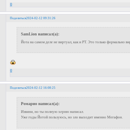
0
Поделиться
2024-02-12 09:31:26
SamLion написал(а):
Йота на самом деле не виртуал, как и РТ. Это только формально в
0
Поделиться
2024-02-12 16:08:25
Ромарио написал(а):
Извини, но ты полную херню написал.
Уже годы Йотой пользуюсь, но зло выходит именно Мегафон.