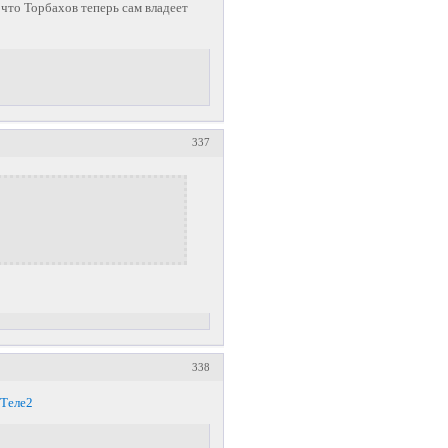
 что Торбахов теперь сам владеет
337
338
 Теле2