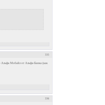
335
- Альфа Мобайл от Альфа-Банка (как
336