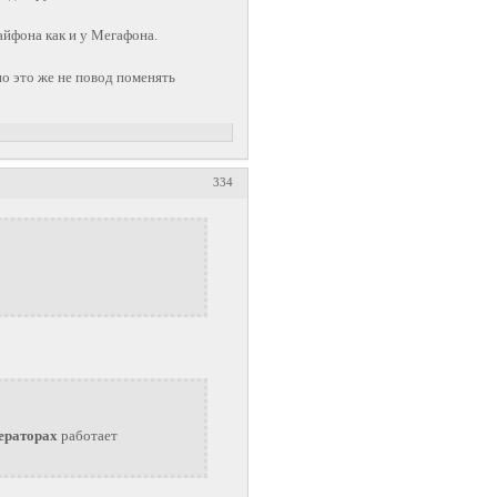
 айфона как и у Мегафона.
но это же не повод поменять
334
ператорах
работает