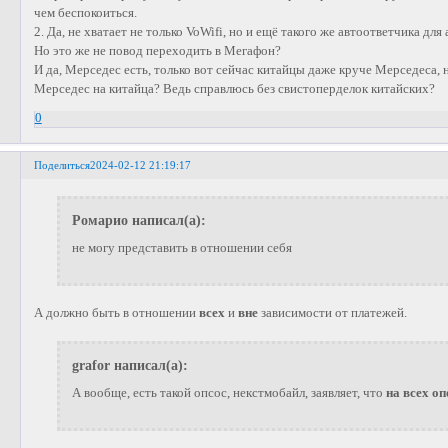
чем беспокоиться.
2. Да, не хватает не только VoWifi, но и ещё такого же автоответчика для
Но это же не повод переходить в Мегафон?
И да, Мерседес есть, только вот сейчас китайцы даже круче Мерседеса, 
Мерседес на китайца? Ведь справлюсь без свистоперделок китайских?
0
Поделиться
2024-02-12 21:19:17
Ромарио написал(а):
не могу представить в отношении себя
А должно быть в отношении
всех
и
вне
зависимости от платежей.
grafor написал(а):
А вообще, есть такой опсос, некстмобайл, заявляет, что
на всех о