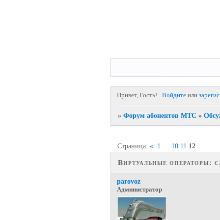
Привет, Гость!
Войдите
или
зареги
»
Форум абонентов МТС
»
Обсу
Страница:
«
1
…
10
11
12
Виртуальные операторы: сл
parovoz
Администратор