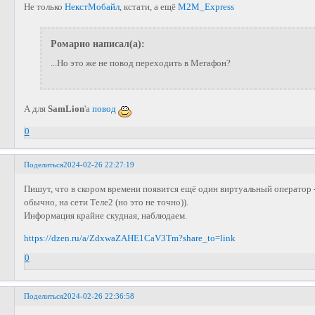
Не только
НекстМобайл
, кстати, а ещё
M2M_Express
Ромарио написал(а):
...Но это же не повод переходить в Мегафон?
А для
SamLion
'а
повод
0
Поделиться
2024-02-26 22:27:19
Пишут, что в скором времени появится ещё один виртуальный оператор 
обычно, на сети Теле2 (но это не точно)).
Информация крайне скудная, наблюдаем.
https://dzen.ru/a/ZdxwaZAHE1CaV3Tm?share_to=link
0
Поделиться
2024-02-26 22:36:58