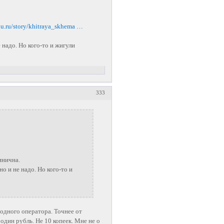
bu.ru/story/khitraya_skhema …
 надо. Но кого-то и жигули
333
инична.
но и не надо. Но кого-то и
одного оператора. Точнее от
один рубль. Не 10 копеек. Мне не о