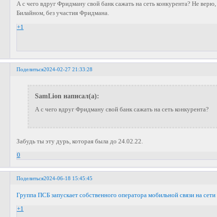
А с чего вдруг Фридману свой банк сажать на сеть конкурента? Не верю,
Билайном, без участия Фридмана.
+1
Поделиться
2024-02-27 21:33:28
SamLion написал(а):
А с чего вдруг Фридману свой банк сажать на сеть конкурента?
Забудь ты эту дурь, которая была до 24.02.22.
0
Поделиться
2024-06-18 15:45:45
Группа ПСБ запускает собственного оператора мобильной связи на сети
+1