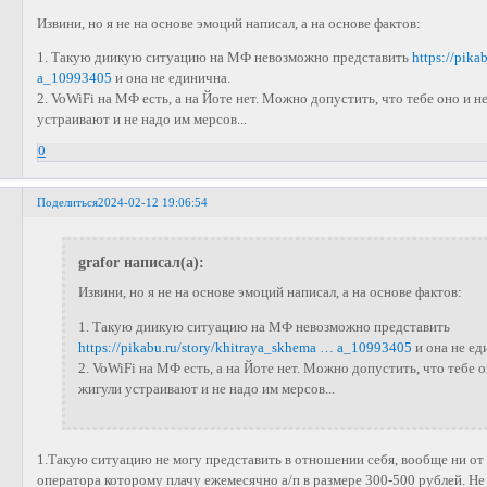
Извини, но я не на основе эмоций написал, а на основе фактов:
1. Такую диикую ситуацию на МФ невозможно представить
https://pika
a_10993405
и она не единична.
2. VoWiFi на МФ есть, а на Йоте нет. Можно допустить, что тебе оно и не
устраивают и не надо им мерсов...
0
Поделиться
2024-02-12 19:06:54
grafor написал(а):
Извини, но я не на основе эмоций написал, а на основе фактов:
1. Такую диикую ситуацию на МФ невозможно представить
https://pikabu.ru/story/khitraya_skhema … a_10993405
и она не ед
2. VoWiFi на МФ есть, а на Йоте нет. Можно допустить, что тебе о
жигули устраивают и не надо им мерсов...
1.Такую ситуацию не могу представить в отношении себя, вообще ни от 
оператора которому плачу ежемесячно а/п в размере 300-500 рублей. Не 