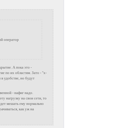
ый оператор
рытие. А пока это -
е по их областям. Зато - "х-
я в удобстве, но будут
енной - нафиг надо.
эту нагрузку на свои сети, то
удет мешать ему нормально
рачиваться, как уж на