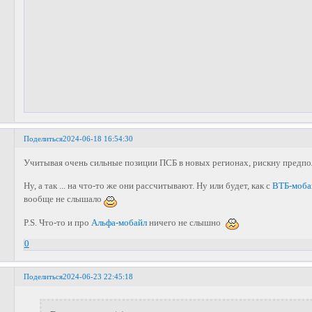
Поделиться
2024-06-18 16:54:30
Учитывая очень сильные позиции ПСБ в новых регионах, рискну предп
Ну, а так ... на что-то же они рассчитывают. Ну или будет, как с
ВТБ-моба
вообще не слышало
P.S. Что-то и про
Альфа-мобайл
ничего не слышно
0
Поделиться
2024-06-23 22:45:18