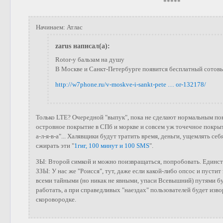
*****
Начинаем: Атлас
zarus написал(а):
Rotor-у бальзам на душу
В Москве и Санкт-Петербурге появится бесплатный сотов
http://w7phone.ru/v-moskve-i-sankt-pete … or-132178/
Только LTE? Очередной "выпук", пока не сделают нормальным пок
островное покрытие в СПб и моркве и совсем уж точечное покрыти
а-л-я-в-а"... Халявщики будут тратить время, деньги, ущемлять себ
сжирать эти "
1гиг, 100 минут и 100 SMS
".
ЗЫ: Второй симкой и можно поизвращаться, попробовать. Единств
ЗЗЫ: У нас же "Роисся", тут, даже если какой-либо опсос и пустит 
всеми тайными (но никак не явными, упаси Всевышний) путями б
работать, а при справедливых "наездах" пользователей будет изво
скоровородке.