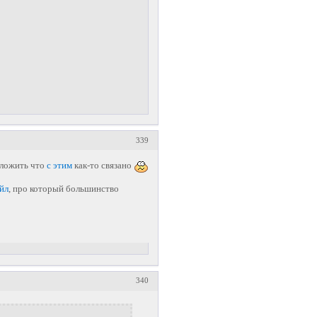
339
оложить что
с этим
как-то связано
йл
, про который большинство
340